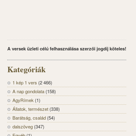
A versek üzleti célú felhasználása szerzői jogdíj köteles!
Kategóriák
1 kép 1 vers
(2 466)
A nap gondolata
(158)
AgyRímek
(1)
Állatok, természet
(338)
Barátság, család
(54)
dalszöveg
(347)
Egyéb
(1)