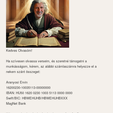
Kedves Olvasóm!
Ha szívesen olvassa verseim, és szeretné támogatni a
munkásságom, kérem, az alábbi számlaszámra helyezze el a
nekem szánt összeget:
Aranyosi Ervin
16200230-10035113-00000000
IBAN: HU50 1620 0230 1003 5113 0000 0000
Swift/BIC: HBWEHUHB/HBWEHUHBXXX
MagNet Bank