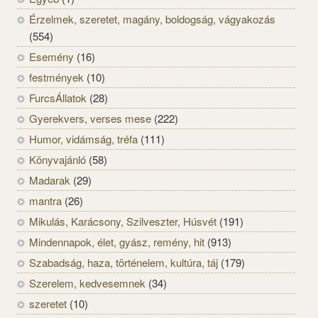
Érzelmek, szeretet, magány, boldogság, vágyakozás
(554)
Esemény
(16)
festmények
(10)
FurcsÁllatok
(28)
Gyerekvers, verses mese
(222)
Humor, vidámság, tréfa
(111)
Könyvajánló
(58)
Madarak
(29)
mantra
(26)
Mikulás, Karácsony, Szilveszter, Húsvét
(191)
Mindennapok, élet, gyász, remény, hit
(913)
Szabadság, haza, történelem, kultúra, táj
(179)
Szerelem, kedvesemnek
(34)
szeretet
(10)