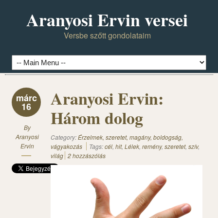
Aranyosi Ervin versei
Versbe szőtt gondolataim
Aranyosi Ervin:
márc
16
Három dolog
By
Aranyosi
Category:
Érzelmek, szeretet, magány, boldogság,
Ervin
vágyakozás
Tags:
cél
,
hit
,
Lélek
,
remény
,
szeretet
,
szív
,
világ
2 hozzászólás