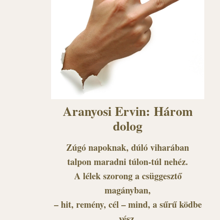
Aranyosi Ervin: Három
dolog
Zúgó napoknak, dúló viharában
talpon maradni túlon-túl nehéz.
A lélek szorong a csüggesztő
magányban,
– hit, remény, cél – mind, a sűrű ködbe
vész.