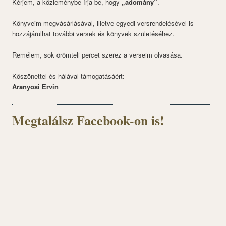
Kérjem, a közleménybe írja be, hogy
„adomány”
.
Könyveim megvásárlásával, illetve egyedi versrendelésével is
hozzájárulhat további versek és könyvek születéséhez.
Remélem, sok örömteli percet szerez a verseim olvasása.
Köszönettel és hálával támogatásáért:
Aranyosi Ervin
Megtalálsz Facebook-on is!