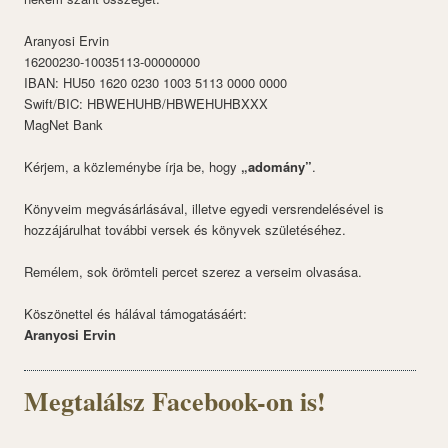
Aranyosi Ervin
16200230-10035113-00000000
IBAN: HU50 1620 0230 1003 5113 0000 0000
Swift/BIC: HBWEHUHB/HBWEHUHBXXX
MagNet Bank
Kérjem, a közleménybe írja be, hogy
„adomány”
.
Könyveim megvásárlásával, illetve egyedi versrendelésével is
hozzájárulhat további versek és könyvek születéséhez.
Remélem, sok örömteli percet szerez a verseim olvasása.
Köszönettel és hálával támogatásáért:
Aranyosi Ervin
Megtalálsz Facebook-on is!