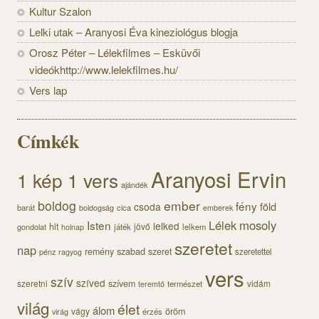
Kultur Szalon
Lelki utak – Aranyosi Éva kineziológus blogja
Orosz Péter – Lélekfilmes – Esküvői
videókhttp://www.lelekfilmes.hu/
Vers lap
Címkék
Aranyosi Ervin
1 kép 1 vers
ajándék
boldog
ember
fény
föld
csoda
barát
cica
boldogság
emberek
Lélek
mosoly
Isten
lelked
hit
jövő
gondolat
játék
lelkem
holnap
szeretet
nap
szabad
remény
szeret
pénz
szeretettel
ragyog
vers
szív
szíved
szeretni
szívem
vidám
természet
teremtő
világ
élet
álom
öröm
vágy
érzés
virág