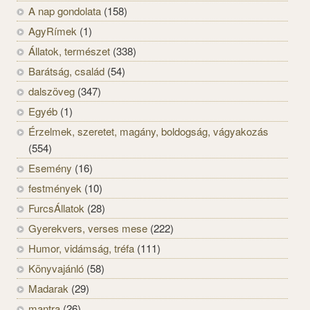
A nap gondolata
(158)
AgyRímek
(1)
Állatok, természet
(338)
Barátság, család
(54)
dalszöveg
(347)
Egyéb
(1)
Érzelmek, szeretet, magány, boldogság, vágyakozás
(554)
Esemény
(16)
festmények
(10)
FurcsÁllatok
(28)
Gyerekvers, verses mese
(222)
Humor, vidámság, tréfa
(111)
Könyvajánló
(58)
Madarak
(29)
mantra
(26)