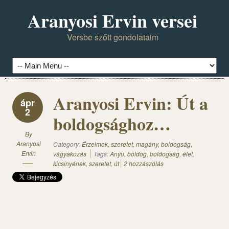
Aranyosi Ervin versei
Versbe szőtt gondolataim
Aranyosi Ervin: Út a
ápr
2
boldogsághoz…
By
Aranyosi
Category:
Érzelmek, szeretet, magány, boldogság,
Ervin
vágyakozás
Tags:
Anyu
,
boldog
,
boldogság
,
élet
,
kicsinyének
,
szeretet
,
út
2 hozzászólás