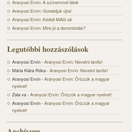
Aranyosi Ervin: A szívemmel látok
Aranyosi Ervin: Gondoljuk újra!
Aranyosi Ervin: Kódolt MAG-ok
Aranyosi Ervin: Mire jó a dorombolás?
Legutóbbi hozzászólások
Aranyosi Ervin
-
Aranyosi Ervin: Nevetni taníts!
Mária Klára Róka
-
Aranyosi Ervin: Nevetni taníts!
Aranyosi Ervin
-
Aranyosi Ervin: Őrizzük a magyar
nyelvet!
Zala va
-
Aranyosi Ervin: Őrizzük a magyar nyelvet!
Aranyosi Ervin
-
Aranyosi Ervin: Őrizzük a magyar
nyelvet!
Archívum