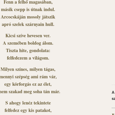
Fenn a felhő magasában,
másik csepp is útnak indul.
Arcocskáján mosoly játszik
apró szelek szárnyain hull.
Kicsi szíve hevesen ver.
A szemében boldog álom.
Tiszta hite, gondolata:
felfedezem a világom.
Milyen színes, milyen tágas,
mennyi szépség ami rám vár,
egy körforgás ez az élet,
 nem szakad meg soha tán már.
A
s
S ahogy lenéz tekintete
felfedez egy kis patakot,