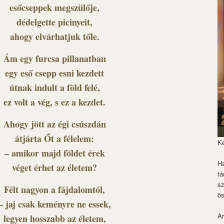
esőcseppek megszülője,
dédelgette picinyeit,
ahogy elvárhatjuk tőle.
Ám egy furcsa pillanatban
egy eső csepp esni kezdett
útnak indult a föld felé,
ez volt a vég, s ez a kezdet.
Ahogy jött az égi csúszdán
átjárta Őt a félelem:
K
– amikor majd földet érek
Ha
véget érhet az életem?
tá
s
Félt nagyon a fájdalomtól,
ös
– jaj csak keményre ne essek,
Ar
legyen hosszabb az életem,