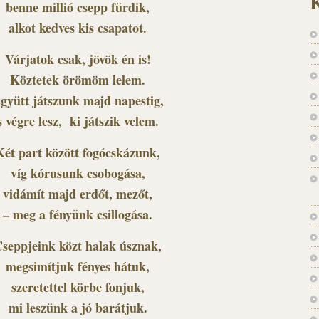
K
benne millió csepp fürdik,
alkot kedves kis csapatot.
Várjatok csak, jövök én is!
Köztetek örömöm lelem.
gyütt játszunk majd napestig,
s végre lesz, ki játszik velem.
Két part között fogócskázunk,
víg kórusunk csobogása,
vidámít majd erdőt, mezőt,
– meg a fényünk csillogása.
seppjeink közt halak úsznak,
megsimítjuk fényes hátuk,
szeretettel körbe fonjuk,
mi leszünk a jó barátjuk.