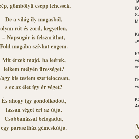
1
zép, gömbölyű csepp lehessek.
I
S
De a világ ily magasból,
M
olyan rút és zord, kegyetlen,
Ké
– Napsugár is felszáríthat,
„
Föld magába szívhat engem.
Kö
Mit érzek majd, ha leérek,
ve
ve
lelkem mélyén ürességet?
Vagy kis testem szerteloccsan,
Re
s ez az élet így ér véget?
ve
Kö
És ahogy így gondolkodott,
A
lassan véget ért az útja,
Csobbanással befogadta,
M
egy parasztház gémeskútja.
o