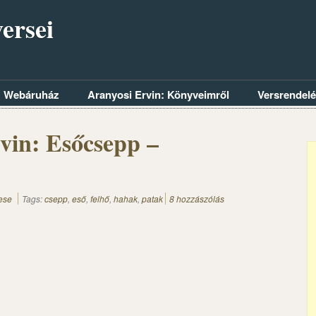
ersei
Webáruház
Aranyosi Ervin: Könyveimről
Versrendel
vin: Esőcsepp –
ese
Tags:
csepp
,
eső
,
felhő
,
hahak
,
patak
8 hozzászólás