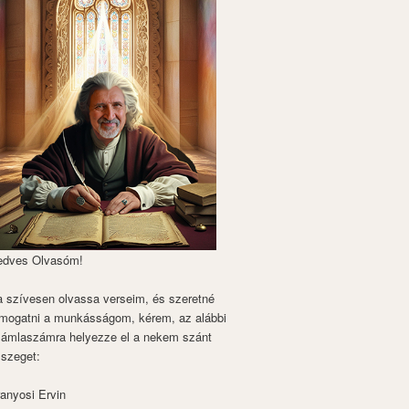
edves Olvasóm!
 szívesen olvassa verseim, és szeretné
mogatni a munkásságom, kérem, az alábbi
zámlaszámra helyezze el a nekem szánt
szeget:
anyosi Ervin