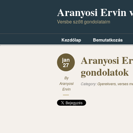
Aranyosi Ervin v
Versbe szőtt gondolataim
Kezdőlap
Bemutatkozás
Aranyosi Er
jan
27
gondolatok
By
Aranyosi
Category:
Gyerekvers, verses m
Ervin