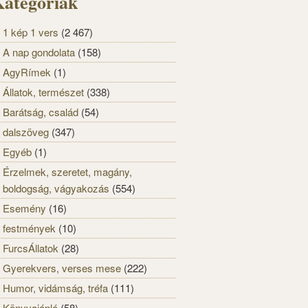
ategóriák
1 kép 1 vers
(2 467)
A nap gondolata
(158)
AgyRímek
(1)
Állatok, természet
(338)
Barátság, család
(54)
dalszöveg
(347)
Egyéb
(1)
Érzelmek, szeretet, magány,
boldogság, vágyakozás
(554)
Esemény
(16)
festmények
(10)
FurcsÁllatok
(28)
Gyerekvers, verses mese
(222)
Humor, vidámság, tréfa
(111)
Könyvajánló
(58)