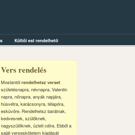
és
Költői est rendelhető
Vers rendelés
Mostantól
rendelhetsz verset
születésnapra, névnapra, Valentin
napra, nőnapra, anyák napjára,
húsvétra, karácsonyra, télapóra,
esküvőre. Rendelhetsz barátnak,
kedvesnek, szülőknek,
nagyszülőknek, üzleti célra. Ebből a
saját verseskötetem kiadását