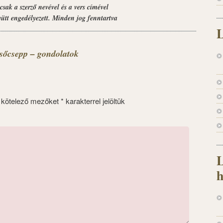
csak a szerző nevével és a vers címével
yütt engedélyezett. Minden jog fenntartva
L
sőcsepp – gondolatok
 kötelező mezőket
*
karakterrel jelöltük
L
h