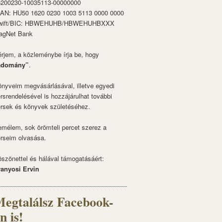
6200230-10035113-00000000
BAN: HU50 1620 0230 1003 5113 0000 0000
wift/BIC: HBWEHUHB/HBWEHUHBXXX
agNet Bank
rjem, a közleménybe írja be, hogy
adomány”
.
nyveim megvásárlásával, illetve egyedi
rsrendelésével is hozzájárulhat további
rsek és könyvek születéséhez.
mélem, sok örömteli percet szerez a
rseim olvasása.
szönettel és hálával támogatásáért:
ranyosi Ervin
egtalálsz Facebook-
n is!