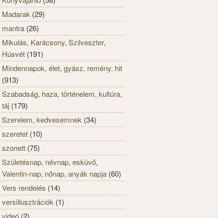
Madarak
(29)
mantra
(26)
Mikulás, Karácsony, Szilveszter,
Húsvét
(191)
Mindennapok, élet, gyász, remény, hit
(913)
Szabadság, haza, történelem, kultúra,
táj
(179)
Szerelem, kedvesemnek
(34)
szeretet
(10)
szonett
(75)
Születésnap, névnap, esküvő,
Valentin-nap, nőnap, anyák napja
(60)
Vers rendelés
(14)
versillusztrációk
(1)
videó
(2)