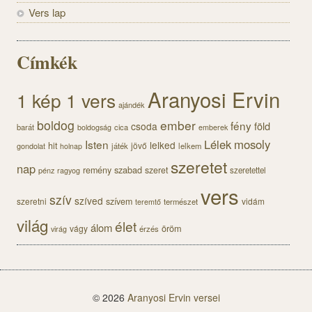
Vers lap
Címkék
Aranyosi Ervin
1 kép 1 vers
ajándék
boldog
ember
fény
föld
csoda
barát
cica
boldogság
emberek
Lélek
mosoly
Isten
lelked
hit
jövő
gondolat
játék
lelkem
holnap
szeretet
nap
szabad
remény
szeret
pénz
szeretettel
ragyog
vers
szív
szíved
szeretni
szívem
vidám
természet
teremtő
világ
élet
álom
öröm
vágy
érzés
virág
© 2026
Aranyosi Ervin versei