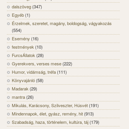
dalszöveg
(347)
Egyéb
(1)
Érzelmek, szeretet, magány, boldogság, vágyakozás
(554)
Esemény
(16)
festmények
(10)
FurcsÁllatok
(28)
Gyerekvers, verses mese
(222)
Humor, vidámság, tréfa
(111)
Könyvajánló
(58)
Madarak
(29)
mantra
(26)
Mikulás, Karácsony, Szilveszter, Húsvét
(191)
Mindennapok, élet, gyász, remény, hit
(913)
Szabadság, haza, történelem, kultúra, táj
(179)