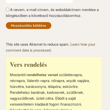
A nevem, e-mail címem, és weboldalcímem mentése a
böngészőben a következő hozzászólásomhoz.
This site uses Akismet to reduce spam.
Learn how your
comment data is processed.
Vers rendelés
Mostantól
rendelhetsz verset
születésnapra,
névnapra, Valentin napra, nőnapra, anyák napjára,
húsvétra, karácsonyra, télapóra, esküvőre.
Rendelhetsz barátnak, kedvesnek, szülőknek,
nagyszülőknek, üzleti célra. Ebből a saját
verseskötetem kiadását fogom finanszírozni.
Köszönettel és nagy örömmel várom a