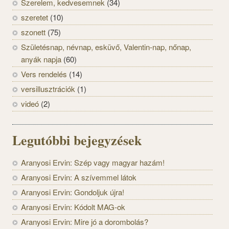
Szerelem, kedvesemnek
(34)
szeretet
(10)
szonett
(75)
Születésnap, névnap, esküvő, Valentin-nap, nőnap,
anyák napja
(60)
Vers rendelés
(14)
versillusztrációk
(1)
videó
(2)
Legutóbbi bejegyzések
Aranyosi Ervin: Szép vagy magyar hazám!
Aranyosi Ervin: A szívemmel látok
Aranyosi Ervin: Gondoljuk újra!
Aranyosi Ervin: Kódolt MAG-ok
Aranyosi Ervin: Mire jó a dorombolás?