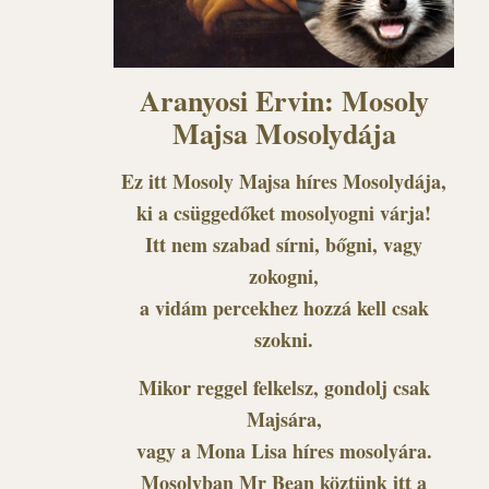
Aranyosi Ervin: Mosoly
Majsa Mosolydája
Ez itt Mosoly Majsa híres Mosolydája,
ki a csüggedőket mosolyogni várja!
Itt nem szabad sírni, bőgni, vagy
zokogni,
a vidám percekhez hozzá kell csak
szokni.
Mikor reggel felkelsz, gondolj csak
Majsára,
vagy a Mona Lisa híres mosolyára.
Mosolyban Mr Bean köztünk itt a