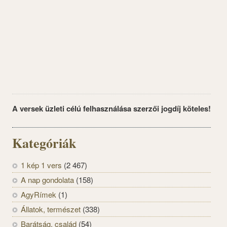
A versek üzleti célú felhasználása szerzői jogdíj köteles!
Kategóriák
1 kép 1 vers
(2 467)
A nap gondolata
(158)
AgyRímek
(1)
Állatok, természet
(338)
Barátság, család
(54)