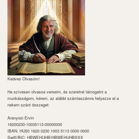
Kedves Olvasóm!
Ha szívesen olvassa verseim, és szeretné támogatni a
munkásságom, kérem, az alábbi számlaszámra helyezze el a
nekem szánt összeget:
Aranyosi Ervin
16200230-10035113-00000000
IBAN: HU50 1620 0230 1003 5113 0000 0000
Swift/BIC: HBWEHUHB/HBWEHUHBXXX