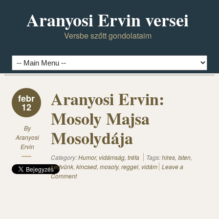
Aranyosi Ervin versei
Versbe szőtt gondolataim
Aranyosi Ervin:
febr
12
Mosoly Majsa
By
Mosolydája
Aranyosi
Ervin
Category:
Humor, vidámság, tréfa
Tags:
híres
,
Isten
,
kedvünk
,
kincsed
,
mosoly
,
reggel
,
vidám
Leave a
Comment