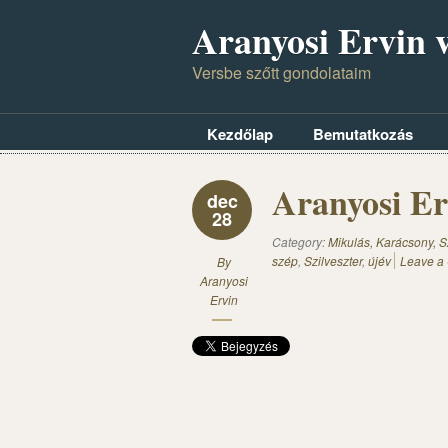
Aranyosi Ervin v
Versbe szőtt gondolataim
Kezdőlap
Bemutatkozás
Aranyosi Er
dec
28
Category:
Mikulás, Karácsony, S
szép
,
Szilveszter
,
újév
Leave a
By
Aranyosi
Ervin