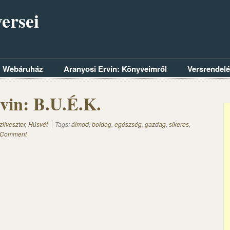
ersei
Webáruház
Aranyosi Ervin: Könyveimről
Versrendel
vin: B.U.É.K.
zilveszter, Húsvét
Tags:
álmod
,
boldog
,
egészség
,
gazdag
,
sikeres
,
 Comment