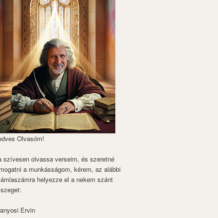
edves Olvasóm!
 szívesen olvassa verseim, és szeretné
mogatni a munkásságom, kérem, az alábbi
zámlaszámra helyezze el a nekem szánt
szeget:
anyosi Ervin