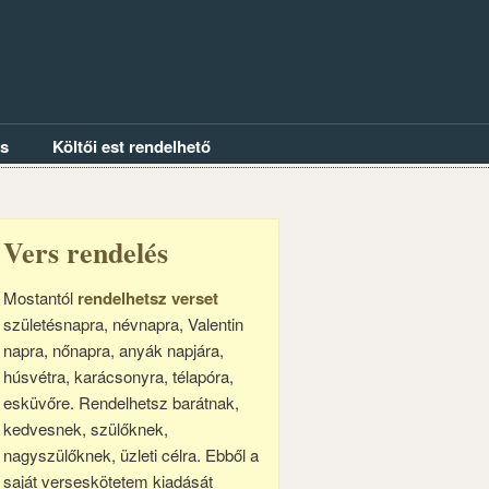
és
Költői est rendelhető
Vers rendelés
Mostantól
rendelhetsz verset
születésnapra, névnapra, Valentin
napra, nőnapra, anyák napjára,
húsvétra, karácsonyra, télapóra,
esküvőre. Rendelhetsz barátnak,
kedvesnek, szülőknek,
nagyszülőknek, üzleti célra. Ebből a
saját verseskötetem kiadását