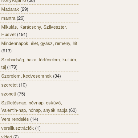
Madarak
(29)
mantra
(26)
Mikulás, Karácsony, Szilveszter,
Húsvét
(191)
Mindennapok, élet, gyász, remény, hit
(913)
Szabadság, haza, történelem, kultúra,
táj
(179)
Szerelem, kedvesemnek
(34)
szeretet
(10)
szonett
(75)
Születésnap, névnap, esküvő,
Valentin-nap, nőnap, anyák napja
(60)
Vers rendelés
(14)
versillusztrációk
(1)
videó
(2)