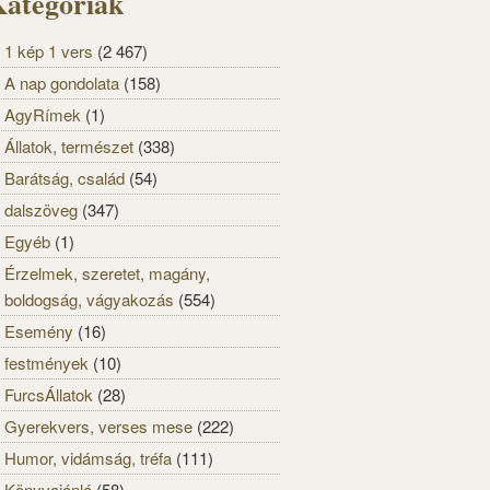
ategóriák
1 kép 1 vers
(2 467)
A nap gondolata
(158)
AgyRímek
(1)
Állatok, természet
(338)
Barátság, család
(54)
dalszöveg
(347)
Egyéb
(1)
Érzelmek, szeretet, magány,
boldogság, vágyakozás
(554)
Esemény
(16)
festmények
(10)
FurcsÁllatok
(28)
Gyerekvers, verses mese
(222)
Humor, vidámság, tréfa
(111)
Könyvajánló
(58)