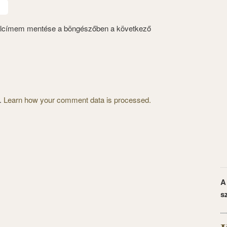
alcímem mentése a böngészőben a következő
m.
Learn how your comment data is processed.
A
s