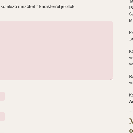
1
 kötelező mezőket
*
karakterrel jelöltük
I
S
M
Ké
„
Kö
ve
ve
Re
ve
Kö
A
M
o