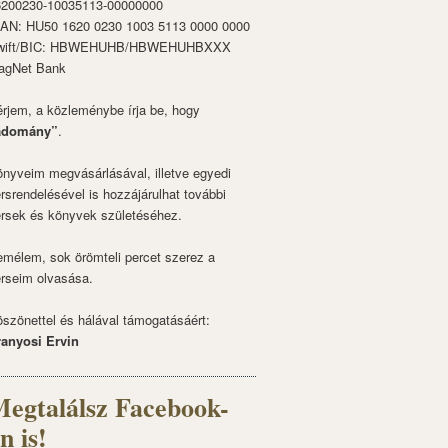
6200230-10035113-00000000
BAN: HU50 1620 0230 1003 5113 0000 0000
wift/BIC: HBWEHUHB/HBWEHUHBXXX
agNet Bank
rjem, a közleménybe írja be, hogy
adomány”
.
nyveim megvásárlásával, illetve egyedi
rsrendelésével is hozzájárulhat további
rsek és könyvek születéséhez.
mélem, sok örömteli percet szerez a
rseim olvasása.
szönettel és hálával támogatásáért:
ranyosi Ervin
egtalálsz Facebook-
n is!