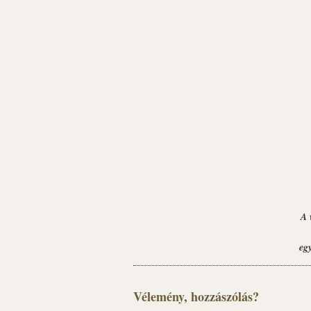
A 
eg
Vélemény, hozzászólás?