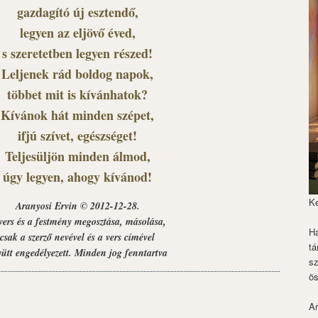
gazdagító új esztendő,
legyen az eljövő éved,
s szeretetben legyen részed!
Leljenek rád boldog napok,
többet mit is kívánhatok?
Kívánok hát minden szépet,
ifjú szívet, egészséget!
Teljesüljön minden álmod,
úgy legyen, ahogy kívánod!
K
Aranyosi Ervin © 2012-12-28.
vers és a festmény megosztása, másolása,
Ha
csak a szerző nevével és a vers címével
tá
yütt engedélyezett. Minden jog fenntartva
s
ös
Ar