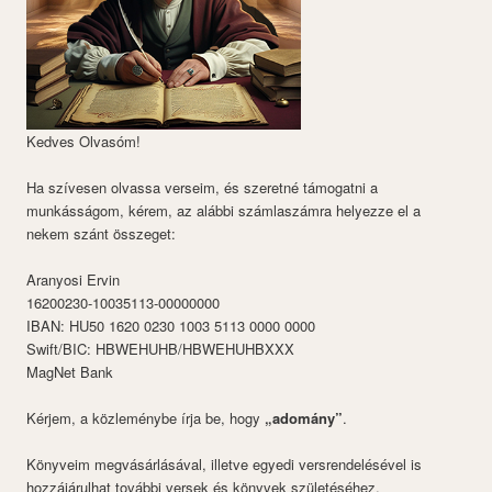
Kedves Olvasóm!
Ha szívesen olvassa verseim, és szeretné támogatni a
munkásságom, kérem, az alábbi számlaszámra helyezze el a
nekem szánt összeget:
Aranyosi Ervin
16200230-10035113-00000000
IBAN: HU50 1620 0230 1003 5113 0000 0000
Swift/BIC: HBWEHUHB/HBWEHUHBXXX
MagNet Bank
Kérjem, a közleménybe írja be, hogy
„adomány”
.
Könyveim megvásárlásával, illetve egyedi versrendelésével is
hozzájárulhat további versek és könyvek születéséhez.