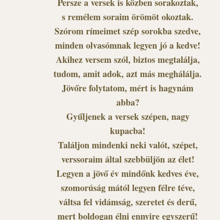
Persze a versek is közben sorakoztak,
s remélem soraim örömöt okoztak.
Szórom rímeimet szép sorokba szedve,
minden olvasómnak legyen jó a kedve!
Akihez versem szól, biztos megtalálja,
tudom, amit adok, azt más meghálálja.
Jövőre folytatom, mért is hagynám
abba?
Gyűljenek a versek szépen, nagy
kupacba!
Találjon mindenki neki valót, szépet,
verssoraim által szebbüljön az élet!
Legyen a jövő év mindőnk kedves éve,
szomorúság mától legyen félre téve,
váltsa fel vidámság, szeretet és derű,
mert boldogan élni ennyire egyszerű!