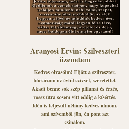
Aranyosi Ervin: Szilveszteri
üzenetem
Kedves olvasóim! Eljött a szilveszter,
búcsúzom az évtől szívvel, szeretettel.
Akadt benne sok szép pillanat és érzés,
rossz útra sosem vitt eddig a kísértés.
Idén is teljesült néhány kedves álmom,
ami szívemből jön, én pont azt
csinálom.