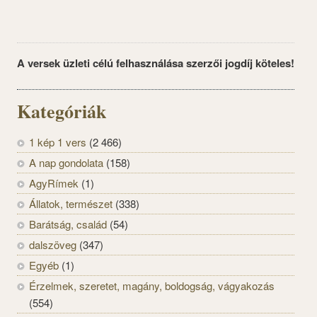
A versek üzleti célú felhasználása szerzői jogdíj köteles!
Kategóriák
1 kép 1 vers
(2 466)
A nap gondolata
(158)
AgyRímek
(1)
Állatok, természet
(338)
Barátság, család
(54)
dalszöveg
(347)
Egyéb
(1)
Érzelmek, szeretet, magány, boldogság, vágyakozás
(554)