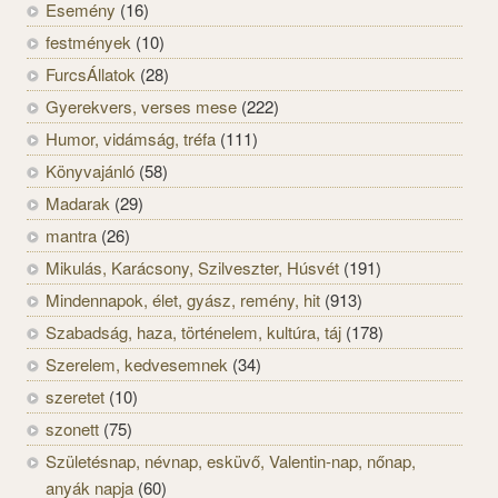
Esemény
(16)
festmények
(10)
FurcsÁllatok
(28)
Gyerekvers, verses mese
(222)
Humor, vidámság, tréfa
(111)
Könyvajánló
(58)
Madarak
(29)
mantra
(26)
Mikulás, Karácsony, Szilveszter, Húsvét
(191)
Mindennapok, élet, gyász, remény, hit
(913)
Szabadság, haza, történelem, kultúra, táj
(178)
Szerelem, kedvesemnek
(34)
szeretet
(10)
szonett
(75)
Születésnap, névnap, esküvő, Valentin-nap, nőnap,
anyák napja
(60)