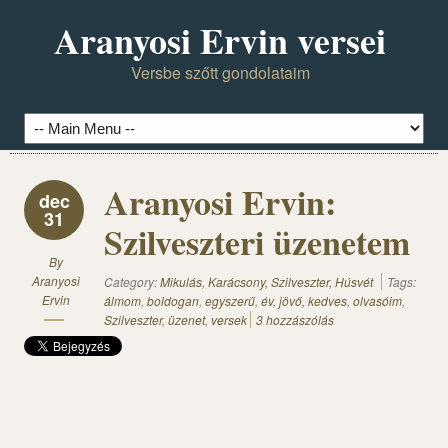
Aranyosi Ervin versei
Versbe szőtt gondolataim
Aranyosi Ervin:
dec
31
Szilveszteri üzenetem
By
Aranyosi
Category:
Mikulás, Karácsony, Szilveszter, Húsvét
Tags:
Ervin
álmom
,
boldogan
,
egyszerű
,
év
,
jövő
,
kedves
,
olvasóim
,
Szilveszter
,
üzenet
,
versek
3 hozzászólás