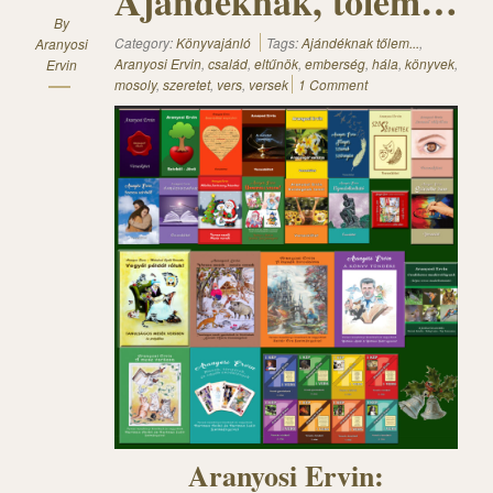
Ajándéknak, tőlem…
By
Category:
Könyvajánló
Tags:
Ajándéknak tőlem...
,
Aranyosi
Aranyosi Ervin
,
család
,
eltűnök
,
emberség
,
hála
,
könyvek
,
Ervin
mosoly
,
szeretet
,
vers
,
versek
1 Comment
Aranyosi Ervin: