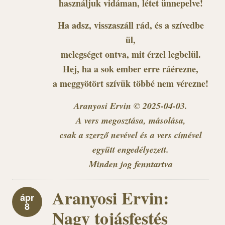
használjuk vidáman, létet ünnepelve!
Ha adsz, visszaszáll rád, és a szívedbe
ül,
melegséget ontva, mit érzel legbelül.
Hej, ha a sok ember erre ráérezne,
a meggyötört szívük többé nem vérezne!
Aranyosi Ervin © 2025-04-03.
A vers megosztása, másolása,
csak a szerző nevével és a vers címével
együtt engedélyezett.
Minden jog fenntartva
Aranyosi Ervin:
ápr
8
Nagy tojásfestés