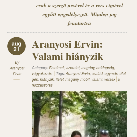
csak a szerző nevével és a vers címével
együtt engedélyezett. Minden jog
fenntartva
Aranyosi Ervin:
aug
21
Valami hiányzik
By
Category:
Érzelmek, szeretet, magány, boldogság,
Aranyosi
vágyakozás
Tags:
Aranyosi Ervin
,
család
,
egymás
,
élet
,
Ervin
gép
,
hiányzik
,
ítélet
,
magány
,
mobil
,
valami
,
versek
5
hozzászólás