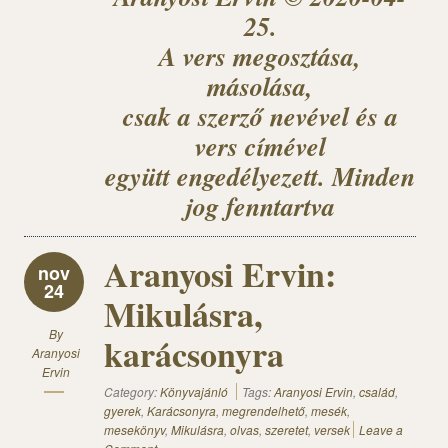
25.
A vers megosztása,
másolása,
csak a szerző nevével és a
vers címével
együtt engedélyezett. Minden
jog fenntartva
Aranyosi Ervin:
nov
24
Mikulásra,
By
karácsonyra
Aranyosi
Ervin
Category:
Könyvajánló
Tags:
Aranyosi Ervin
,
család
,
gyerek
,
Karácsonyra
,
megrendelhető
,
mesék
,
mesekönyv
,
Mikulásra
,
olvas
,
szeretet
,
versek
Leave a