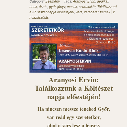
Category:
Esemény
Tags:
Aranyosi Ervin
,
dedikál
,
ének
,
érzés
,
győr
,
jönyv
,
mesék
,
szeretetkör
,
Találkozzunk
a Költészet napja előestéjén!
,
vers
,
versbarát
,
versek
2
hozzászólás
Aranyosi Ervin:
Találkozzunk a Költészet
napja előestéjén!
Ha nincsen messze teneked Győr,
vár reád egy szeretetkör,
ahol a vers lesz a lényeg,