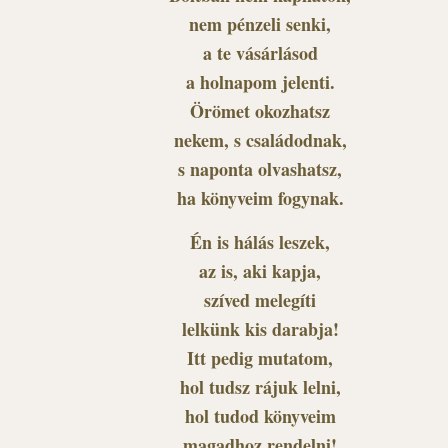
nem pénzeli senki,
a te vásárlásod
a holnapom jelenti.
Örömet okozhatsz
nekem, s családodnak,
s naponta olvashatsz,
ha könyveim fogynak.
Én is hálás leszek,
az is, aki kapja,
szíved melegíti
lelkünk kis darabja!
Itt pedig mutatom,
hol tudsz rájuk lelni,
hol tudod könyveim
magadhoz rendelni!