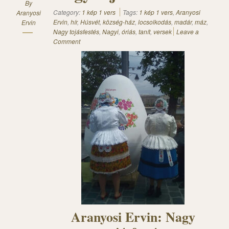
By
Category:
1 kép 1 vers
Tags:
1 kép 1 vers
,
Aranyosi
Aranyosi
Ervin
,
hír
,
Húsvét
,
község-ház
,
locsolkodás
,
madár
,
máz
,
Ervin
Nagy tojásfestés
,
Nagyi
,
óriás
,
tanít
,
versek
Leave a
Comment
Aranyosi Ervin: Nagy