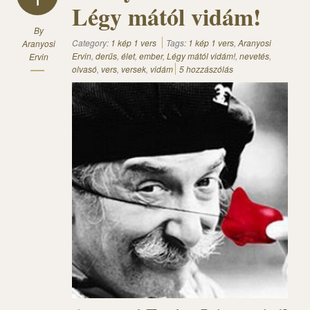
1
Légy mától vidám!
By
Category:
1 kép 1 vers
Tags:
1 kép 1 vers
,
Aranyosi
Aranyosi
Ervin
,
derűs
,
élet
,
ember
,
Légy mától vidám!
,
nevetés
,
Ervin
olvasó
,
vers
,
versek
,
vidám
5 hozzászólás