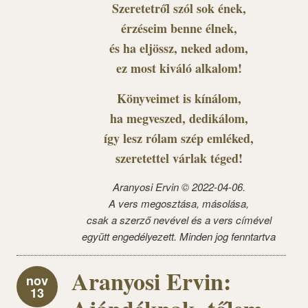
Szeretetről szól sok ének,
érzéseim benne élnek,
és ha eljössz, neked adom,
ez most kiváló alkalom!
Könyveimet is kínálom,
ha megveszed, dedikálom,
így lesz rólam szép emléked,
szeretettel várlak téged!
Aranyosi Ervin © 2022-04-06.
A vers megosztása, másolása,
csak a szerző nevével és a vers címével
együtt engedélyezett. Minden jog fenntartva
Aranyosi Ervin:
nov
13