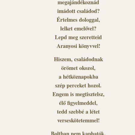
megajándékoznád
imádott családod?
Értelmes dologgal,
lelket emelővel?
Lepd meg szeretteid
Aranyosi könyvvel!
Hiszem, családodnak
örömet okozol,
a hétköznapokba
szép perceket hozol.
Engem is megtisztelsz,
élő figyelmeddel,
tedd szebbé a létet
verseskötetemmel!
Boltban nem kaphatók,