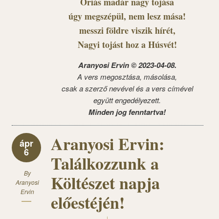
Óriás madár nagy tojása
úgy megszépül, nem lesz mása!
messzi földre viszik hírét,
Nagyi tojást hoz a Húsvét!
Aranyosi Ervin © 2023-04-08.
A vers megosztása, másolása,
csak a szerző nevével és a vers címével
együtt engedélyezett.
Minden jog fenntartva!
Aranyosi Ervin:
ápr
6
Találkozzunk a
By
Költészet napja
Aranyosi
Ervin
előestéjén!