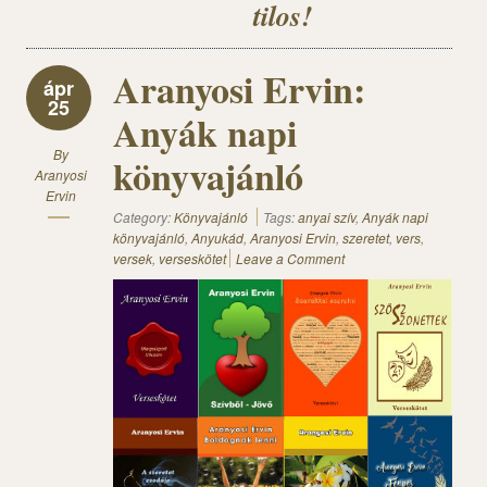
tilos!
Aranyosi Ervin:
ápr
25
Anyák napi
By
könyvajánló
Aranyosi
Ervin
Category:
Könyvajánló
Tags:
anyai szív
,
Anyák napi
könyvajánló
,
Anyukád
,
Aranyosi Ervin
,
szeretet
,
vers
,
versek
,
verseskötet
Leave a Comment