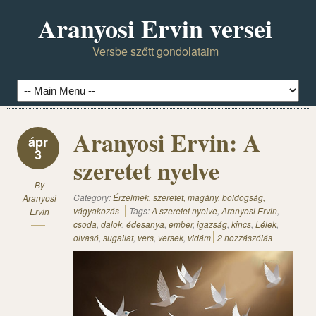
Aranyosi Ervin versei
Versbe szőtt gondolataim
Aranyosi Ervin: A
ápr
3
szeretet nyelve
By
Category:
Érzelmek, szeretet, magány, boldogság,
Aranyosi
vágyakozás
Tags:
A szeretet nyelve
,
Aranyosi Ervin
,
Ervin
csoda
,
dalok
,
édesanya
,
ember
,
igazság
,
kincs
,
Lélek
,
olvasó
,
sugallat
,
vers
,
versek
,
vidám
2 hozzászólás