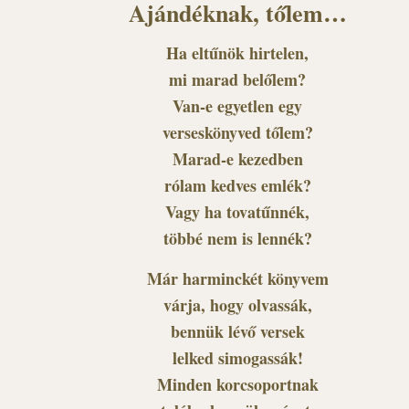
Ajándéknak, tőlem…
Ha eltűnök hirtelen,
mi marad belőlem?
Van-e egyetlen egy
verseskönyved tőlem?
Marad-e kezedben
rólam kedves emlék?
Vagy ha tovatűnnék,
többé nem is lennék?
Már harminckét könyvem
várja, hogy olvassák,
bennük lévő versek
lelked simogassák!
Minden korcsoportnak