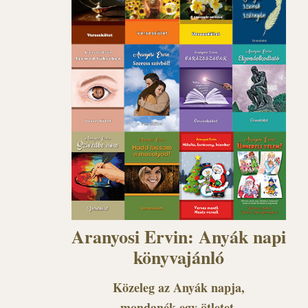
Aranyosi Ervin: Anyák napi
könyvajánló
Közeleg az Anyák napja,
mondanék egy ötletet,