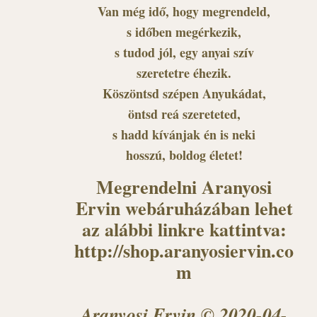
Van még idő, hogy megrendeld,
s időben megérkezik,
s tudod jól, egy anyai szív
szeretetre éhezik.
Köszöntsd szépen Anyukádat,
öntsd reá szereteted,
s hadd kívánjak én is neki
hosszú, boldog életet!
Megrendelni Aranyosi
Ervin webáruházában lehet
az alábbi linkre kattintva:
http://shop.aranyosiervin.co
m
Aranyosi Ervin © 2020-04-