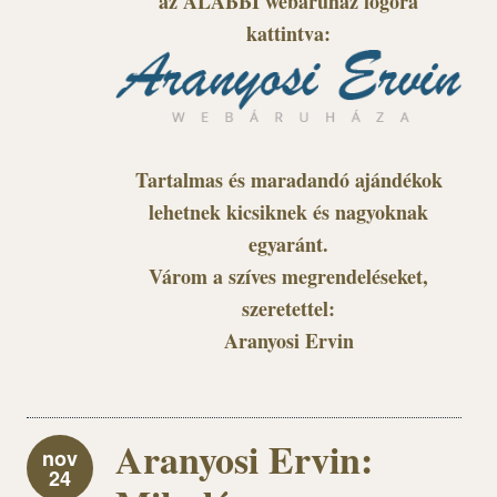
az ALÁBBI webáruház logóra
kattintva:
Tartalmas és maradandó ajándékok
lehetnek kicsiknek és nagyoknak
egyaránt.
Várom a szíves megrendeléseket,
szeretettel:
Aranyosi Ervin
Aranyosi Ervin:
nov
24