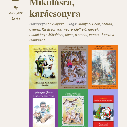
Mikulásra,
By
karácsonyra
Aranyosi
Ervin
Category:
Könyvajánló
Tags:
Aranyosi Ervin
,
család
,
gyerek
,
Karácsonyra
,
megrendelhető
,
mesék
,
mesekönyv
,
Mikulásra
,
olvas
,
szeretet
,
versek
Leave a
Comment