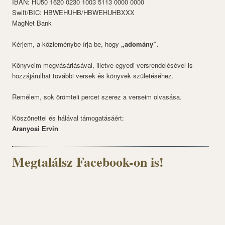
IBAN: HU50 1620 0230 1003 5113 0000 0000
Swift/BIC: HBWEHUHB/HBWEHUHBXXX
MagNet Bank
Kérjem, a közleménybe írja be, hogy
„adomány”
.
Könyveim megvásárlásával, illetve egyedi versrendelésével is
hozzájárulhat további versek és könyvek születéséhez.
Remélem, sok örömteli percet szerez a verseim olvasása.
Köszönettel és hálával támogatásáért:
Aranyosi Ervin
Megtalálsz Facebook-on is!