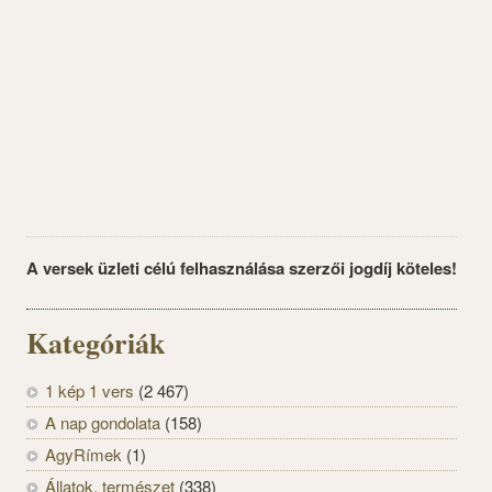
A versek üzleti célú felhasználása szerzői jogdíj köteles!
Kategóriák
1 kép 1 vers
(2 467)
A nap gondolata
(158)
AgyRímek
(1)
Állatok, természet
(338)