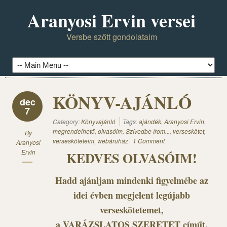
Aranyosi Ervin versei
Versbe szőtt gondolataim
KÖNYV-AJÁNLÓ
dec
7
Category:
Könyvajánló
Tags:
ajándék
,
Aranyosi Ervin
,
megrendelhető
,
olvasóim
,
Szívedbe írom...
,
verseskötet
,
By
versesköteteim
,
webáruház
1 Comment
Aranyosi
Ervin
KEDVES OLVASÓIM!
Hadd ajánljam mindenki figyelmébe az
idei évben megjelent legújabb
verseskötetemet,
a VARÁZSLATOS SZERETET címűt.