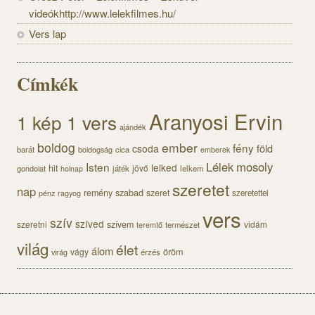
videókhttp://www.lelekfilmes.hu/
Vers lap
Címkék
Aranyosi Ervin
1 kép 1 vers
ajándék
boldog
ember
fény
föld
csoda
barát
cica
boldogság
emberek
Lélek
mosoly
Isten
lelked
hit
jövő
gondolat
játék
lelkem
holnap
szeretet
nap
szabad
remény
szeret
pénz
szeretettel
ragyog
vers
szív
szíved
szeretni
szívem
vidám
természet
teremtő
világ
élet
álom
öröm
vágy
érzés
virág