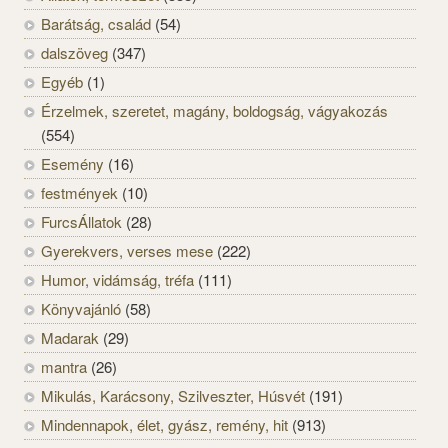
Barátság, család
(54)
dalszöveg
(347)
Egyéb
(1)
Érzelmek, szeretet, magány, boldogság, vágyakozás
(554)
Esemény
(16)
festmények
(10)
FurcsÁllatok
(28)
Gyerekvers, verses mese
(222)
Humor, vidámság, tréfa
(111)
Könyvajánló
(58)
Madarak
(29)
mantra
(26)
Mikulás, Karácsony, Szilveszter, Húsvét
(191)
Mindennapok, élet, gyász, remény, hit
(913)