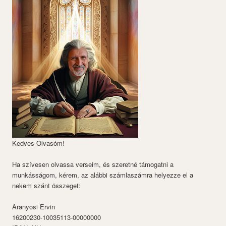
Kedves Olvasóm!
Ha szívesen olvassa verseim, és szeretné támogatni a
munkásságom, kérem, az alábbi számlaszámra helyezze el a
nekem szánt összeget:
Aranyosi Ervin
16200230-10035113-00000000