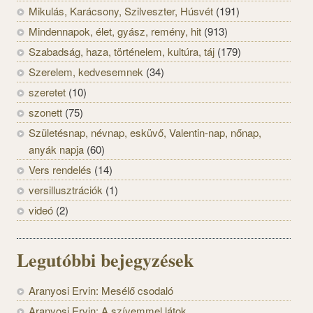
Mikulás, Karácsony, Szilveszter, Húsvét
(191)
Mindennapok, élet, gyász, remény, hit
(913)
Szabadság, haza, történelem, kultúra, táj
(179)
Szerelem, kedvesemnek
(34)
szeretet
(10)
szonett
(75)
Születésnap, névnap, esküvő, Valentin-nap, nőnap,
anyák napja
(60)
Vers rendelés
(14)
versillusztrációk
(1)
videó
(2)
Legutóbbi bejegyzések
Aranyosi Ervin: Mesélő csodaló
Aranyosi Ervin: A szívemmel látok