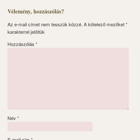
Vélemény, hozzászólás?
Az e-mail címet nem tesszük közzé.
A kötelező mezőket
*
karakterrel jelöltük
Hozzászólás
*
Név
*
E-mail cím
*