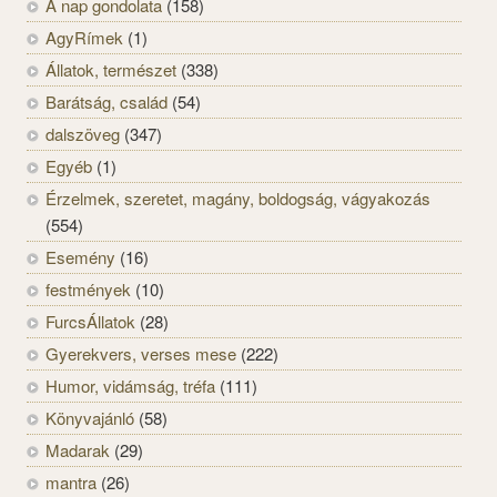
A nap gondolata
(158)
AgyRímek
(1)
Állatok, természet
(338)
Barátság, család
(54)
dalszöveg
(347)
Egyéb
(1)
Érzelmek, szeretet, magány, boldogság, vágyakozás
(554)
Esemény
(16)
festmények
(10)
FurcsÁllatok
(28)
Gyerekvers, verses mese
(222)
Humor, vidámság, tréfa
(111)
Könyvajánló
(58)
Madarak
(29)
mantra
(26)