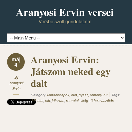
Aranyosi Ervin versei
Versbe szőtt gondolataim
Aranyosi Ervin:
máj
4
Játszom neked egy
By
dalt
Aranyosi
Ervin
Category:
Mindennapok, élet, gyász, remény, hit
Tags:
dal
,
élet
,
híd
,
játszom
,
szeretet
,
világ
3 hozzászólás