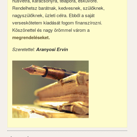
húsvétra, karácsonyra, télapóra, esküvőre.
Rendelhetsz barátnak, kedvesnek, szülőknek,
nagyszülőknek, üzleti célra. Ebből a saját
verseskötetem kiadását fogom finanszírozni.
Köszönettel és nagy örömmel várom a
megrendeléseket.
Szeretettel:
Aranyosi Ervin