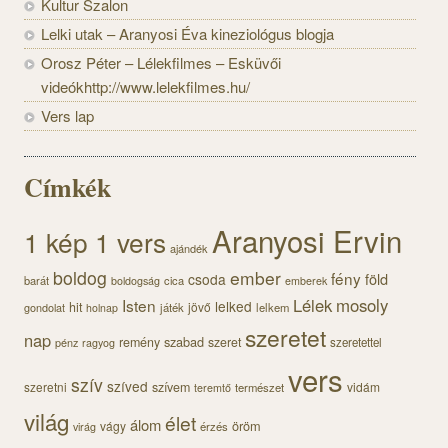
Kultur Szalon
Lelki utak – Aranyosi Éva kineziológus blogja
Orosz Péter – Lélekfilmes – Esküvői
videókhttp://www.lelekfilmes.hu/
Vers lap
Címkék
Aranyosi Ervin
1 kép 1 vers
ajándék
boldog
ember
fény
föld
csoda
barát
cica
boldogság
emberek
Lélek
mosoly
Isten
lelked
hit
jövő
gondolat
játék
lelkem
holnap
szeretet
nap
szabad
remény
szeret
pénz
szeretettel
ragyog
vers
szív
szíved
szeretni
szívem
vidám
természet
teremtő
világ
élet
álom
öröm
vágy
érzés
virág