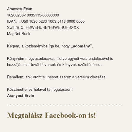
Aranyosi Ervin
16200230-10035113-00000000
IBAN: HU50 1620 0230 1003 5113 0000 0000
Swift/BIC: HBWEHUHB/HBWEHUHBXXX
MagNet Bank
Kérjem, a közleménybe írja be, hogy
„adomány”
.
Könyveim megvásárlásával, illetve egyedi versrendelésével is
hozzájárulhat további versek és könyvek születéséhez.
Remélem, sok örömteli percet szerez a verseim olvasása.
Köszönettel és hálával támogatásáért:
Aranyosi Ervin
Megtalálsz Facebook-on is!