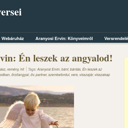
ersei
Webáruház
Aranyosi Ervin: Könyveimről
Versrendel
vin: Én leszek az angyalod!
ász, remény, hit
Tags:
Aranyosi Ervin
,
bánt
,
bántás
,
Én leszek az
odban
,
őrzőangyal
,
őv
,
partner
,
szembefordul
,
vers
,
visszajár
,
visszakap