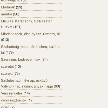
Madarak
(29)
mantra
(26)
Mikulás, Karácsony, Szilveszter,
Húsvét
(191)
Mindennapok, élet, gyász, remény, hit
(913)
Szabadság, haza, történelem, kultúra,
táj
(179)
Szerelem, kedvesemnek
(34)
szeretet
(10)
szonett
(75)
Születésnap, névnap, esküvő,
Valentin-nap, nőnap, anyák napja
(60)
Vers rendelés
(14)
versillusztrációk
(1)
videó
(2)