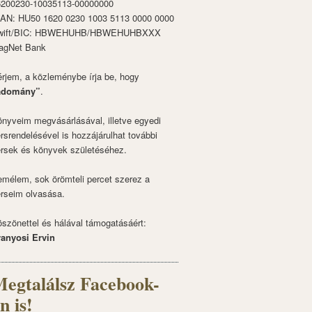
6200230-10035113-00000000
BAN: HU50 1620 0230 1003 5113 0000 0000
wift/BIC: HBWEHUHB/HBWEHUHBXXX
agNet Bank
rjem, a közleménybe írja be, hogy
adomány”
.
nyveim megvásárlásával, illetve egyedi
rsrendelésével is hozzájárulhat további
rsek és könyvek születéséhez.
mélem, sok örömteli percet szerez a
rseim olvasása.
szönettel és hálával támogatásáért:
ranyosi Ervin
egtalálsz Facebook-
n is!