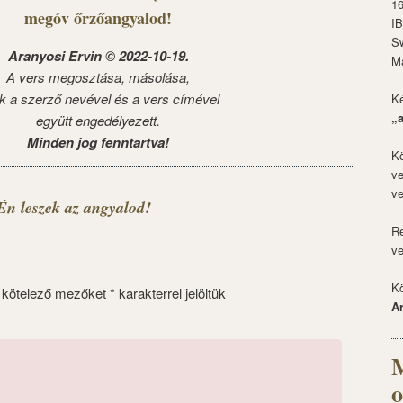
1
megóv őrzőangyalod!
I
S
Aranyosi Ervin © 2022-10-19.
M
A vers megosztása, másolása,
k a szerző nevével és a vers címével
Ké
„
együtt engedélyezett.
Minden jog fenntartva!
Kö
ve
ve
Én leszek az angyalod!
Re
ve
Kö
 kötelező mezőket
*
karakterrel jelöltük
A
M
o