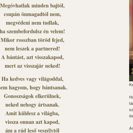
Megóvhatlak minden bajtól,
csupán önmagadtól nem,
megvédeni nem tudlak,
ha szembefordulsz én velem!
Mikor rosszban töröd fejed,
nem leszek a partnered!
A bántást, azt visszakapod,
mert az visszajár neked!
Ha kedves vagy világoddal,
K
nem hagyom, hogy bántsanak.
Gonoszságok elkerülnek,
Ha
tá
neked nehogy ártsanak.
s
Amit küldesz a világba,
ös
vissza onnan azt kapod,
Ar
ám a rád leső veszélytől