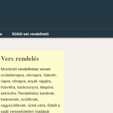
és
Költői est rendelhető
Vers rendelés
Mostantól
rendelhetsz verset
születésnapra, névnapra, Valentin
napra, nőnapra, anyák napjára,
húsvétra, karácsonyra, télapóra,
esküvőre. Rendelhetsz barátnak,
kedvesnek, szülőknek,
nagyszülőknek, üzleti célra. Ebből a
saját verseskötetem kiadását