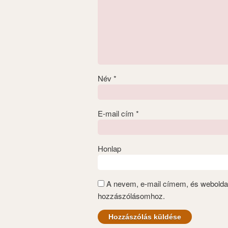
Név
*
E-mail cím
*
Honlap
A nevem, e-mail címem, és webold
hozzászólásomhoz.