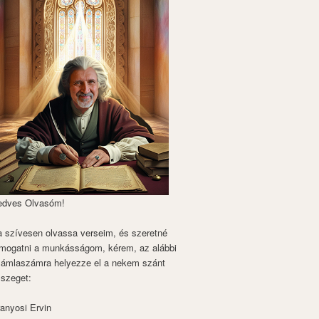
edves Olvasóm!
 szívesen olvassa verseim, és szeretné
mogatni a munkásságom, kérem, az alábbi
zámlaszámra helyezze el a nekem szánt
szeget:
anyosi Ervin