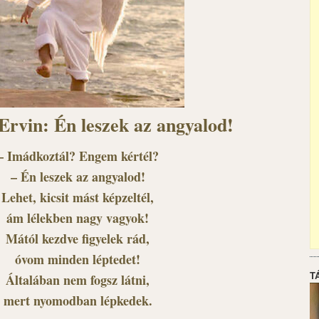
Ervin: Én leszek az angyalod!
– Imádkoztál? Engem kértél?
– Én leszek az angyalod!
Lehet, kicsit mást képzeltél,
ám lélekben nagy vagyok!
Mától kezdve figyelek rád,
óvom minden léptedet!
T
Általában nem fogsz látni,
mert nyomodban lépkedek.