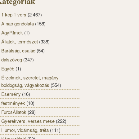
ategóriák
1 kép 1 vers
(2 467)
A nap gondolata
(158)
AgyRímek
(1)
Állatok, természet
(338)
Barátság, család
(54)
dalszöveg
(347)
Egyéb
(1)
Érzelmek, szeretet, magány,
boldogság, vágyakozás
(554)
Esemény
(16)
festmények
(10)
FurcsÁllatok
(28)
Gyerekvers, verses mese
(222)
Humor, vidámság, tréfa
(111)
Könyvajánló
(58)