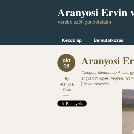
Aranyosi Ervin v
Versbe szőtt gondolataim
Kezdőlap
Bemutatkozás
Aranyosi Er
okt
19
Category:
Mindennapok, élet, gy
angyalod!
,
figyel
,
megvéd
,
nyom
By
16 hozzászólás
Aranyosi
Ervin