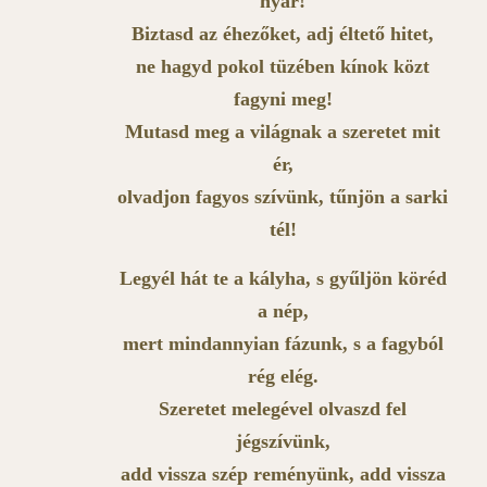
nyár!
Biztasd az éhezőket, adj éltető hitet,
ne hagyd pokol tüzében kínok közt
fagyni meg!
Mutasd meg a világnak a szeretet mit
ér,
olvadjon fagyos szívünk, tűnjön a sarki
tél!
Legyél hát te a kályha, s gyűljön köréd
a nép,
mert mindannyian fázunk, s a fagyból
rég elég.
Szeretet melegével olvaszd fel
jégszívünk,
add vissza szép reményünk, add vissza