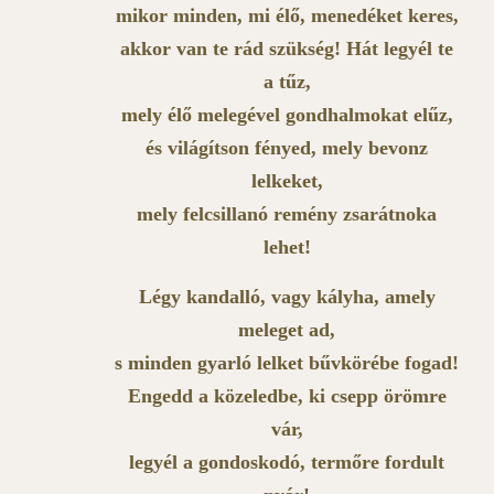
mikor minden, mi élő, menedéket keres,
akkor van te rád szükség! Hát legyél te
a tűz,
mely élő melegével gondhalmokat elűz,
és világítson fényed, mely bevonz
lelkeket,
mely felcsillanó remény zsarátnoka
lehet!
Légy kandalló, vagy kályha, amely
meleget ad,
s minden gyarló lelket bűvkörébe fogad!
Engedd a közeledbe, ki csepp örömre
vár,
legyél a gondoskodó, termőre fordult