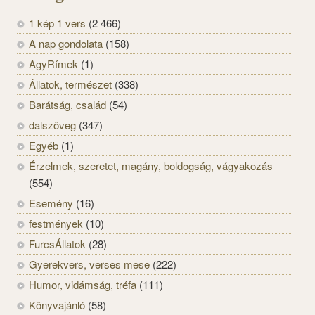
1 kép 1 vers
(2 466)
A nap gondolata
(158)
AgyRímek
(1)
Állatok, természet
(338)
Barátság, család
(54)
dalszöveg
(347)
Egyéb
(1)
Érzelmek, szeretet, magány, boldogság, vágyakozás
(554)
Esemény
(16)
festmények
(10)
FurcsÁllatok
(28)
Gyerekvers, verses mese
(222)
Humor, vidámság, tréfa
(111)
Könyvajánló
(58)