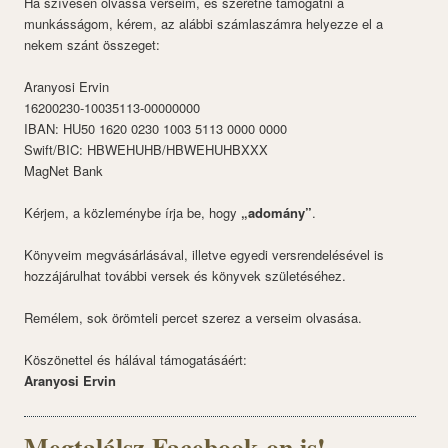
Ha szívesen olvassa verseim, és szeretné támogatni a
munkásságom, kérem, az alábbi számlaszámra helyezze el a
nekem szánt összeget:
Aranyosi Ervin
16200230-10035113-00000000
IBAN: HU50 1620 0230 1003 5113 0000 0000
Swift/BIC: HBWEHUHB/HBWEHUHBXXX
MagNet Bank
Kérjem, a közleménybe írja be, hogy
„adomány”
.
Könyveim megvásárlásával, illetve egyedi versrendelésével is
hozzájárulhat további versek és könyvek születéséhez.
Remélem, sok örömteli percet szerez a verseim olvasása.
Köszönettel és hálával támogatásáért:
Aranyosi Ervin
Megtalálsz Facebook-on is!