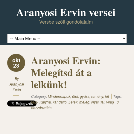
Aranyosi Ervin versei
Versbe szőtt gondolataim
Aranyosi Ervin:
okt
23
Melegítsd át a
By
lelkünk!
Aranyosi
Ervin
Category:
Mindennapok, élet, gyász, remény, hit
Tags:
fagy
,
Kályha
,
kandalló
,
Lélek
,
meleg
,
Nyár
,
tél
,
világ
3
hozzászólás