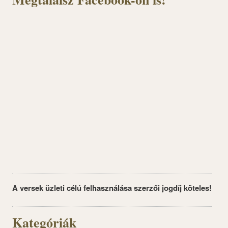
A versek üzleti célú felhasználása szerzői jogdíj köteles!
Kategóriák