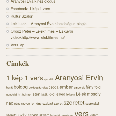
Aranyosi Éva kineziológus
Facebook: 1 kép 1 vers
Kultur Szalon
Lelki utak – Aranyosi Éva kineziológus blogja
Orosz Péter – Lélekfilmes – Esküvői
videókhttp://www.lelekfilmes.hu/
Vers lap
Címkék
Aranyosi Ervin
1 kép 1 vers
ajándék
boldog
ember
fény
föld
csoda
barát
cica
boldogság
emberek
Lélek
mosoly
Isten
lelked
hit
jövő
gondolat
játék
lelkem
holnap
szeretet
nap
szabad
remény
szeret
szeretettel
pénz
ragyog
vers
szív
szíved
szeretni
szívem
vidám
természet
teremtő