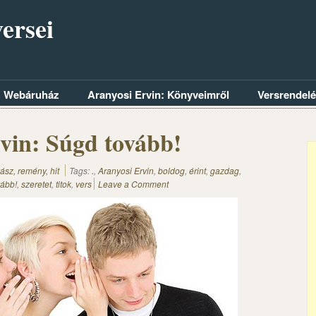
ersei
Webáruház
Aranyosi Ervin: Könyveimről
Versrendel
vin: Súgd tovább!
ász, remény, hit
Tags:
.
,
Aranyosi Ervin
,
boldog
,
érint
,
gazdag
,
ább!
,
szeretet
,
titok
,
vers
Leave a Comment