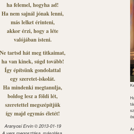
ha felemel, hogyha ad!
Ha nem sajnál jónak lenni,
más lelket érinteni,
akkor érzi, hogy a léte
valójában isteni.
Ne tartsd hát meg titkaimat,
ha van kinek, súgd tovább!
Így építsünk gondolattal
egy szeretet-iskolát.
K
Ha mindenki megtanulja,
boldog lesz a földi lét,
Ha
szeretettel megszépítjük
tá
s
így majd egymás életét!
ös
Aranyosi Ervin © 2013-01-19
Ar
A vers megosztása, másolása,