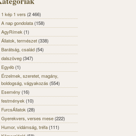
ategóriák
1 kép 1 vers
(2 466)
A nap gondolata
(158)
AgyRímek
(1)
Állatok, természet
(338)
Barátság, család
(54)
dalszöveg
(347)
Egyéb
(1)
Érzelmek, szeretet, magány,
boldogság, vágyakozás
(554)
Esemény
(16)
festmények
(10)
FurcsÁllatok
(28)
Gyerekvers, verses mese
(222)
Humor, vidámság, tréfa
(111)
Könyvajánló
(58)