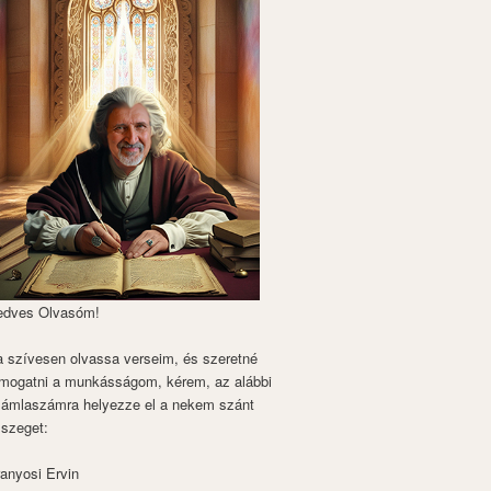
edves Olvasóm!
 szívesen olvassa verseim, és szeretné
mogatni a munkásságom, kérem, az alábbi
zámlaszámra helyezze el a nekem szánt
szeget:
anyosi Ervin