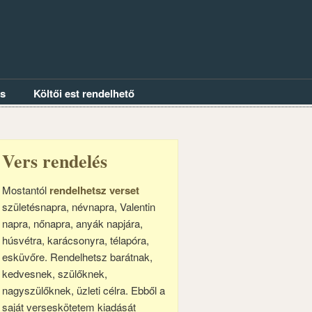
és
Költői est rendelhető
Vers rendelés
Mostantól
rendelhetsz verset
születésnapra, névnapra, Valentin
napra, nőnapra, anyák napjára,
húsvétra, karácsonyra, télapóra,
esküvőre. Rendelhetsz barátnak,
kedvesnek, szülőknek,
nagyszülőknek, üzleti célra. Ebből a
saját verseskötetem kiadását