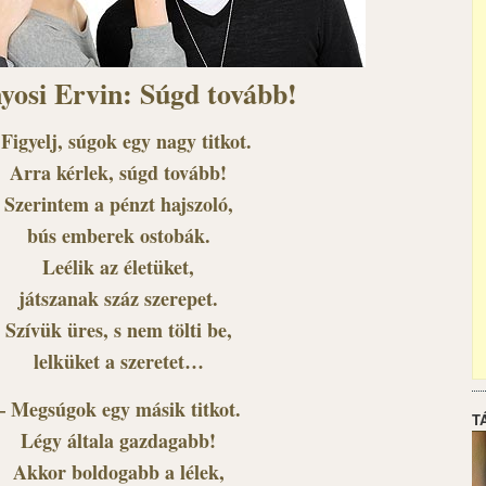
yosi Ervin: Súgd tovább!
 Figyelj, súgok egy nagy titkot.
Arra kérlek, súgd tovább!
Szerintem a pénzt hajszoló,
bús emberek ostobák.
Leélik az életüket,
játszanak száz szerepet.
Szívük üres, s nem tölti be,
lelküket a szeretet…
– Megsúgok egy másik titkot.
T
Légy általa gazdagabb!
Akkor boldogabb a lélek,