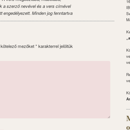
1
k a szerző nevével és a vers címével
I
tt engedélyezett. Minden jog fenntartva
S
M
Ké
„
 kötelező mezőket
*
karakterrel jelöltük
Kö
ve
ve
Re
ve
Kö
A
M
o