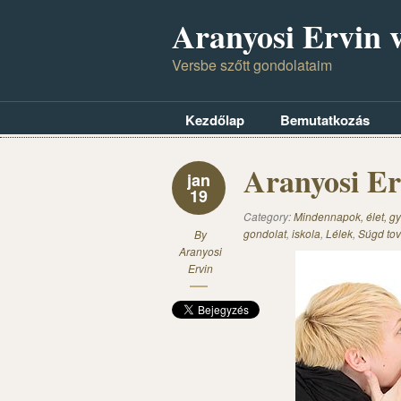
Aranyosi Ervin v
Versbe szőtt gondolataim
Kezdőlap
Bemutatkozás
Aranyosi Er
jan
19
Category:
Mindennapok, élet, gy
gondolat
,
iskola
,
Lélek
,
Súgd tov
By
Aranyosi
Ervin