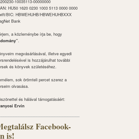
6200230-10035113-00000000
BAN: HU50 1620 0230 1003 5113 0000 0000
wift/BIC: HBWEHUHB/HBWEHUHBXXX
agNet Bank
rjem, a közleménybe írja be, hogy
adomány”
.
nyveim megvásárlásával, illetve egyedi
rsrendelésével is hozzájárulhat további
rsek és könyvek születéséhez.
mélem, sok örömteli percet szerez a
rseim olvasása.
szönettel és hálával támogatásáért:
ranyosi Ervin
egtalálsz Facebook-
n is!