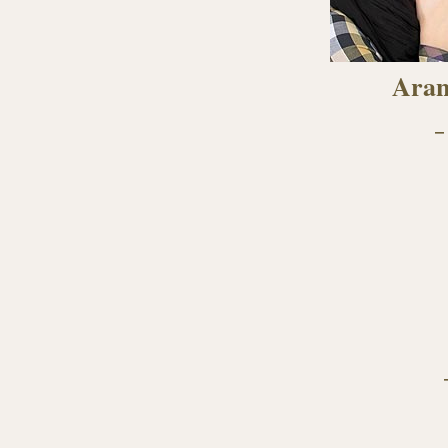
Aran
–