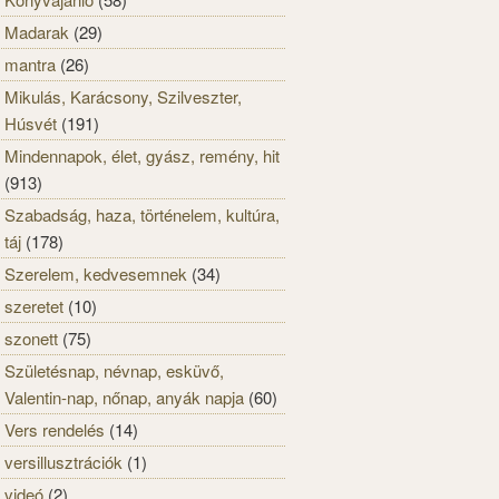
Madarak
(29)
mantra
(26)
Mikulás, Karácsony, Szilveszter,
Húsvét
(191)
Mindennapok, élet, gyász, remény, hit
(913)
Szabadság, haza, történelem, kultúra,
táj
(178)
Szerelem, kedvesemnek
(34)
szeretet
(10)
szonett
(75)
Születésnap, névnap, esküvő,
Valentin-nap, nőnap, anyák napja
(60)
Vers rendelés
(14)
versillusztrációk
(1)
videó
(2)