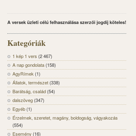
A versek üzleti célú felhasználása szerzői jogdíj köteles!
Kategóriák
1 kép 1 vers
(2 467)
A nap gondolata
(158)
AgyRímek
(1)
Állatok, természet
(338)
Barátság, család
(54)
dalszöveg
(347)
Egyéb
(1)
Érzelmek, szeretet, magány, boldogság, vágyakozás
(554)
Esemény
(16)