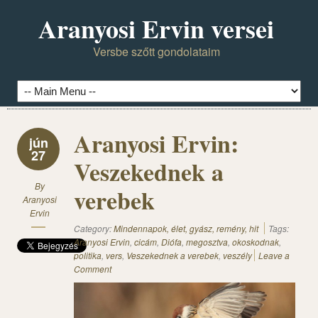
Aranyosi Ervin versei
Versbe szőtt gondolataim
Aranyosi Ervin:
jún
27
Veszekednek a
By
verebek
Aranyosi
Ervin
Category:
Mindennapok, élet, gyász, remény, hit
Tags:
Aranyosi Ervin
,
cicám
,
Diófa
,
megosztva
,
okoskodnak
,
politika
,
vers
,
Veszekednek a verebek
,
veszély
Leave a
Comment