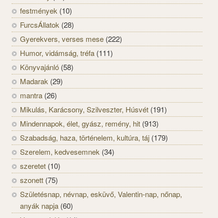
festmények
(10)
FurcsÁllatok
(28)
Gyerekvers, verses mese
(222)
Humor, vidámság, tréfa
(111)
Könyvajánló
(58)
Madarak
(29)
mantra
(26)
Mikulás, Karácsony, Szilveszter, Húsvét
(191)
Mindennapok, élet, gyász, remény, hit
(913)
Szabadság, haza, történelem, kultúra, táj
(179)
Szerelem, kedvesemnek
(34)
szeretet
(10)
szonett
(75)
Születésnap, névnap, esküvő, Valentin-nap, nőnap,
anyák napja
(60)