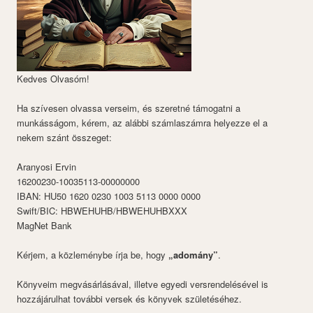
Kedves Olvasóm!
Ha szívesen olvassa verseim, és szeretné támogatni a
munkásságom, kérem, az alábbi számlaszámra helyezze el a
nekem szánt összeget:
Aranyosi Ervin
16200230-10035113-00000000
IBAN: HU50 1620 0230 1003 5113 0000 0000
Swift/BIC: HBWEHUHB/HBWEHUHBXXX
MagNet Bank
Kérjem, a közleménybe írja be, hogy
„adomány”
.
Könyveim megvásárlásával, illetve egyedi versrendelésével is
hozzájárulhat további versek és könyvek születéséhez.