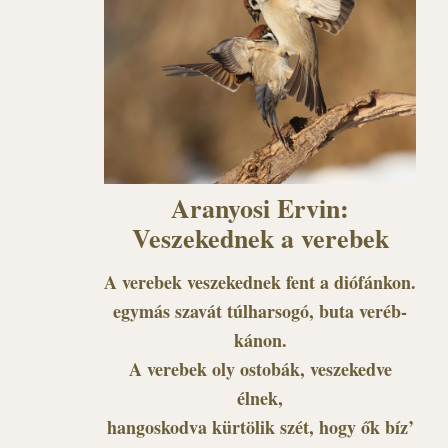
Aranyosi Ervin:
Veszekednek a verebek
A verebek veszekednek fent a diófánkon.
egymás szavát túlharsogó, buta veréb-
kánon.
A verebek oly ostobák, veszekedve
élnek,
hangoskodva kürtölik szét, hogy ők bíz’