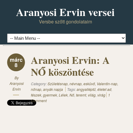
Aranyosi Ervin versei
Versbe szőtt gondolataim
Aranyosi Ervin: A
márc
8
NŐ köszöntése
By
Aranyosi
Category:
Születésnap, névnap, esküvő, Valentin-nap,
Ervin
nőnap, anyák napja
Tags:
angyalléptű
,
életet ad
,
fészek
,
gyermek
,
Lélek
,
Nő
,
teremt
,
világ
,
virág
1
Comment