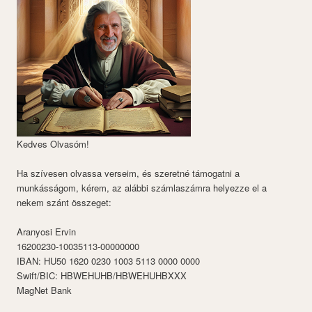
Kedves Olvasóm!
Ha szívesen olvassa verseim, és szeretné támogatni a
munkásságom, kérem, az alábbi számlaszámra helyezze el a
nekem szánt összeget:
Aranyosi Ervin
16200230-10035113-00000000
IBAN: HU50 1620 0230 1003 5113 0000 0000
Swift/BIC: HBWEHUHB/HBWEHUHBXXX
MagNet Bank