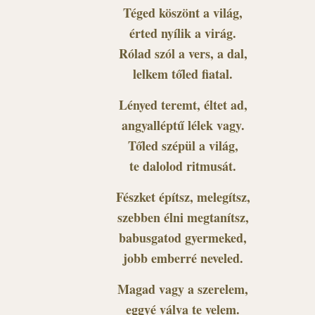
Téged köszönt a világ,
érted nyílik a virág.
Rólad szól a vers, a dal,
lelkem tőled fiatal.
Lényed teremt, éltet ad,
angyalléptű lélek vagy.
Tőled szépül a világ,
te dalolod ritmusát.
Fészket építsz, melegítsz,
szebben élni megtanítsz,
babusgatod gyermeked,
jobb emberré neveled.
Magad vagy a szerelem,
eggyé válva te velem.