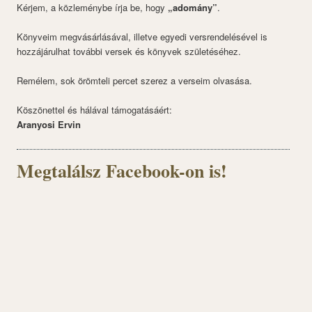
Kérjem, a közleménybe írja be, hogy
„adomány”
.
Könyveim megvásárlásával, illetve egyedi versrendelésével is
hozzájárulhat további versek és könyvek születéséhez.
Remélem, sok örömteli percet szerez a verseim olvasása.
Köszönettel és hálával támogatásáért:
Aranyosi Ervin
Megtalálsz Facebook-on is!