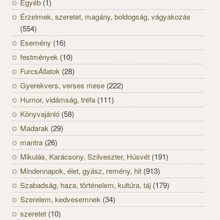
Egyéb
(1)
Érzelmek, szeretet, magány, boldogság, vágyakozás
(554)
Esemény
(16)
festmények
(10)
FurcsÁllatok
(28)
Gyerekvers, verses mese
(222)
Humor, vidámság, tréfa
(111)
Könyvajánló
(58)
Madarak
(29)
mantra
(26)
Mikulás, Karácsony, Szilveszter, Húsvét
(191)
Mindennapok, élet, gyász, remény, hit
(913)
Szabadság, haza, történelem, kultúra, táj
(179)
Szerelem, kedvesemnek
(34)
szeretet
(10)