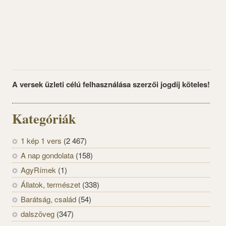
A versek üzleti célú felhasználása szerzői jogdíj köteles!
Kategóriák
1 kép 1 vers
(2 467)
A nap gondolata
(158)
AgyRímek
(1)
Állatok, természet
(338)
Barátság, család
(54)
dalszöveg
(347)