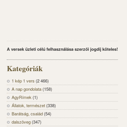
A versek üzleti célú felhasználása szerzői jogdíj köteles!
Kategóriák
1 kép 1 vers
(2 466)
A nap gondolata
(158)
AgyRímek
(1)
Állatok, természet
(338)
Barátság, család
(54)
dalszöveg
(347)