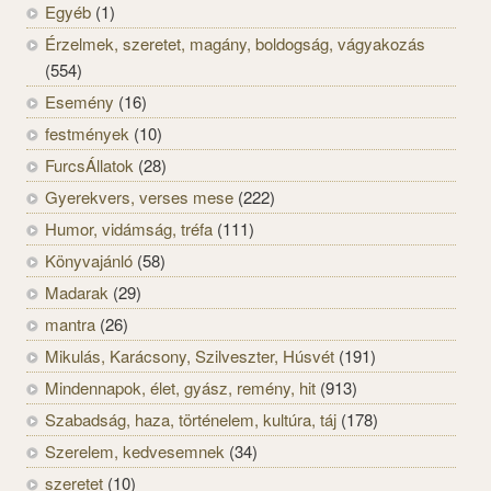
Egyéb
(1)
Érzelmek, szeretet, magány, boldogság, vágyakozás
(554)
Esemény
(16)
festmények
(10)
FurcsÁllatok
(28)
Gyerekvers, verses mese
(222)
Humor, vidámság, tréfa
(111)
Könyvajánló
(58)
Madarak
(29)
mantra
(26)
Mikulás, Karácsony, Szilveszter, Húsvét
(191)
Mindennapok, élet, gyász, remény, hit
(913)
Szabadság, haza, történelem, kultúra, táj
(178)
Szerelem, kedvesemnek
(34)
szeretet
(10)