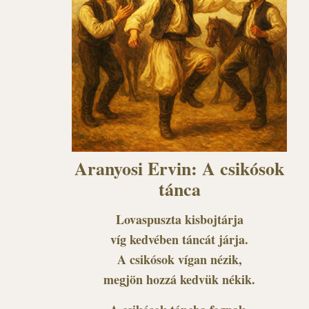
Aranyosi Ervin: A csikósok
tánca
Lovaspuszta kisbojtárja
víg kedvében táncát járja.
A csikósok vígan nézik,
megjön hozzá kedvük nékik.