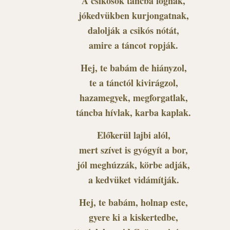
A csikósok táncba fognak,
jókedvükben kurjongatnak,
dalolják a csikós nótát,
amire a táncot ropják.
Hej, te babám de hiányzol,
te a tánctól kivirágzol,
hazamegyek, megforgatlak,
táncba hívlak, karba kaplak.
Előkerül lajbi alól,
mert szívet is gyógyít a bor,
jól meghúzzák, körbe adják,
a kedvüket vidámítják.
Hej, te babám, holnap este,
gyere ki a kiskertedbe,