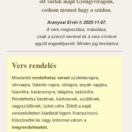
ott várlak majd Gyöngyvirágom,
csókom nyomot hagy a szádon.
Aranyosi Ervin © 2025-11-07.
A vers megosztása, másolása,
csak a szerző nevével és a vers címével
együtt engedélyezett. Minden jog fenntartva
Vers rendelés
Mostantól
rendelhetsz verset
születésnapra,
névnapra, Valentin napra, nőnapra, anyák napjára,
húsvétra, karácsonyra, télapóra, esküvőre.
Rendelhetsz barátnak, kedvesnek, szülőknek,
nagyszülőknek, üzleti célra. Ebből a saját
verseskötetem kiadását fogom finanszírozni.
Köszönettel és nagy örömmel várom a
megrendeléseket.