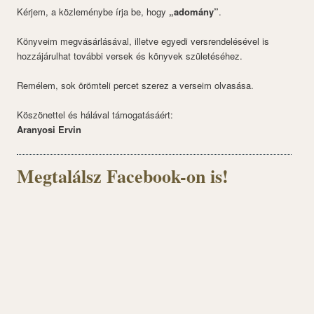
Kérjem, a közleménybe írja be, hogy
„adomány”
.
Könyveim megvásárlásával, illetve egyedi versrendelésével is
hozzájárulhat további versek és könyvek születéséhez.
Remélem, sok örömteli percet szerez a verseim olvasása.
Köszönettel és hálával támogatásáért:
Aranyosi Ervin
Megtalálsz Facebook-on is!