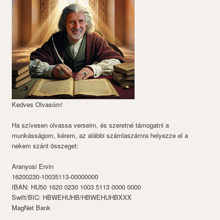
Kedves Olvasóm!
Ha szívesen olvassa verseim, és szeretné támogatni a
munkásságom, kérem, az alábbi számlaszámra helyezze el a
nekem szánt összeget:
Aranyosi Ervin
16200230-10035113-00000000
IBAN: HU50 1620 0230 1003 5113 0000 0000
Swift/BIC: HBWEHUHB/HBWEHUHBXXX
MagNet Bank