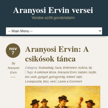
Aranyosi Ervin versei
Versbe szőtt gondolataim
Aranyosi Ervin: A
nov
7
csikósok tánca
By
Category:
Szabadság, haza, történelem, kultúra, táj
Aranyosi
Tags:
A csikósok tánca
,
Aranyosi Ervin
,
babám
,
bojtár
,
Ervin
bor
,
csók
,
gyógyít
,
gyöngyvirág
,
kiskert
,
lajbi
,
Lovaspuszta
,
tánc
,
vers
Leave a Comment