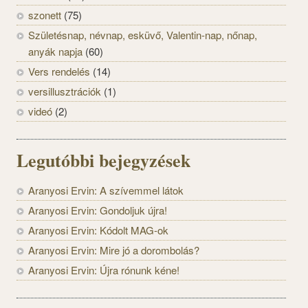
szonett
(75)
Születésnap, névnap, esküvő, Valentin-nap, nőnap,
anyák napja
(60)
Vers rendelés
(14)
versillusztrációk
(1)
videó
(2)
Legutóbbi bejegyzések
Aranyosi Ervin: A szívemmel látok
Aranyosi Ervin: Gondoljuk újra!
Aranyosi Ervin: Kódolt MAG-ok
Aranyosi Ervin: Mire jó a dorombolás?
Aranyosi Ervin: Újra rónunk kéne!