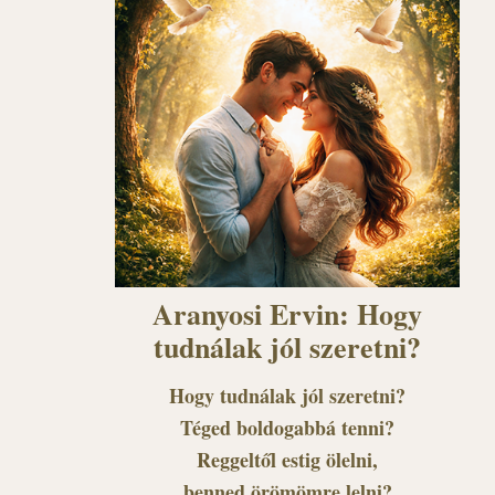
Aranyosi Ervin: Hogy
tudnálak jól szeretni?
Hogy tudnálak jól szeretni?
Téged boldogabbá tenni?
Reggeltől estig ölelni,
benned örömömre lelni?