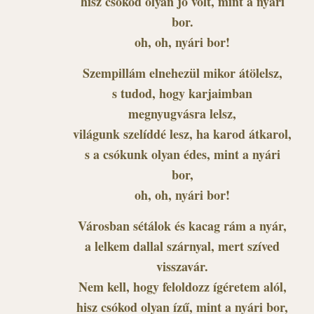
hisz csókod olyan jó volt, mint a nyári
bor.
oh, oh, nyári bor!
Szempillám elnehezül mikor átölelsz,
s tudod, hogy karjaimban
megnyugvásra lelsz,
világunk szelíddé lesz, ha karod átkarol,
s a csókunk olyan édes, mint a nyári
bor,
oh, oh, nyári bor!
Városban sétálok és kacag rám a nyár,
a lelkem dallal szárnyal, mert szíved
visszavár.
Nem kell, hogy feloldozz ígéretem alól,
hisz csókod olyan ízű, mint a nyári bor,