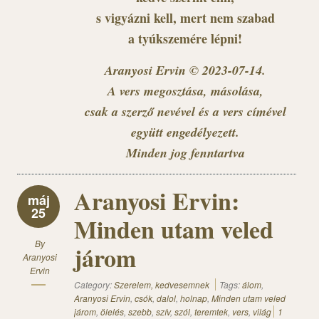
s vigyázni kell, mert nem szabad
a tyúkszemére lépni!
Aranyosi Ervin © 2023-07-14.
A vers megosztása, másolása,
csak a szerző nevével és a vers címével
együtt engedélyezett.
Minden jog fenntartva
Aranyosi Ervin:
máj
25
Minden utam veled
By
járom
Aranyosi
Ervin
Category:
Szerelem, kedvesemnek
Tags:
álom
,
Aranyosi Ervin
,
csók
,
dalol
,
holnap
,
Minden utam veled
járom
,
ölelés
,
szebb
,
szív
,
szól
,
teremtek
,
vers
,
világ
1