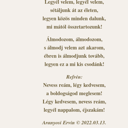
Legyél velem, legyél velem,
sétáljunk át az életen,
legyen közös minden dalunk,
mi mától összetartozunk!
Álmodozom, álmodozom,
s álmodj velem azt akarom,
ébren is álmodjunk tovább,
legyen ez a mi kis csodánk!
Refrén:
Nevess reám, légy kedvesem,
a boldogságod meglesem!
Légy kedvesem, nevess reám,
legyél nappalom, éjszakám!
Aranyosi Ervin © 2022.03.13.