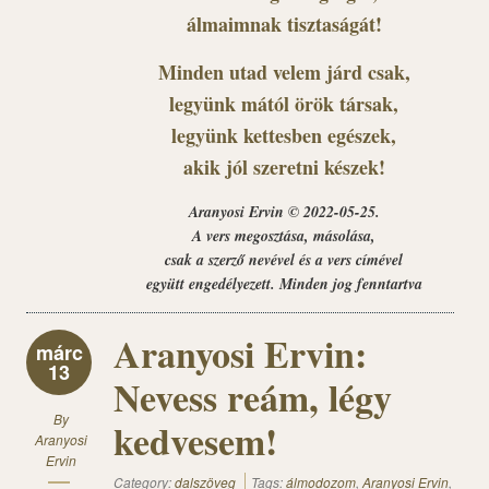
álmaimnak tisztaságát!
Minden utad velem járd csak,
legyünk mától örök társak,
legyünk kettesben egészek,
akik jól szeretni készek!
Aranyosi Ervin © 2022-05-25.
A vers megosztása, másolása,
csak a szerző nevével és a vers címével
együtt engedélyezett. Minden jog fenntartva
Aranyosi Ervin:
márc
13
Nevess reám, légy
By
kedvesem!
Aranyosi
Ervin
Category:
dalszöveg
Tags:
álmodozom
,
Aranyosi Ervin
,