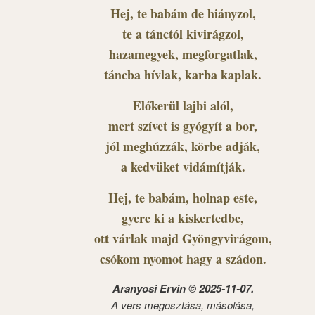
Hej, te babám de hiányzol,
te a tánctól kivirágzol,
hazamegyek, megforgatlak,
táncba hívlak, karba kaplak.
Előkerül lajbi alól,
mert szívet is gyógyít a bor,
jól meghúzzák, körbe adják,
a kedvüket vidámítják.
Hej, te babám, holnap este,
gyere ki a kiskertedbe,
ott várlak majd Gyöngyvirágom,
csókom nyomot hagy a szádon.
Aranyosi Ervin © 2025-11-07.
A vers megosztása, másolása,