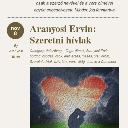
csak a szerző nevével és a vers címével
együtt engedélyezett. Minden jog fenntartva
Aranyosi Ervin:
nov
8
Szeretni hívlak
By
Category:
dalszöveg
Tags:
álmok
,
Aranyosi Ervin
,
Aranyosi
boldog
,
csodás
,
csók
,
élet
,
érzés
,
mesés
,
ölel
,
öröm
,
Ervin
Szeretni hívlak
,
szív
,
társ
,
vers
,
világ
Leave a Comment