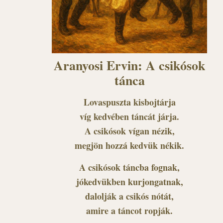
Aranyosi Ervin: A csikósok
tánca
Lovaspuszta kisbojtárja
víg kedvében táncát járja.
A csikósok vígan nézik,
megjön hozzá kedvük nékik.
A csikósok táncba fognak,
jókedvükben kurjongatnak,
dalolják a csikós nótát,
amire a táncot ropják.