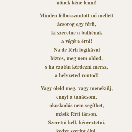
nőnek kéne lenni!
Minden felbosszantott nő mellett
ácsorog egy férfi,
ki szeretne a balhénak
a végére érni!
Na de férfi logikával
biztos, meg nem oldod,
s ha ezután kérdezni mersz,
a helyzeted rontod!
Vagy öleld meg, vagy menekülj,
ennyi a tanácsom,
okoskodás nem segíthet,
másik férfi társon.
Szeretni kell, kényeztetni,
kedve szerint élni,