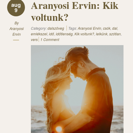
Aranyosi Ervin: Kik
aug
9
voltunk?
By
Category:
dalszöveg
Tags:
Aranyosi Ervin
,
csók
,
dal
,
Aranyosi
emlékszel
,
idő
,
időtlenség
,
Kik voltunk?
,
lelkünk
,
szótlan
,
Ervin
vers
1 Comment