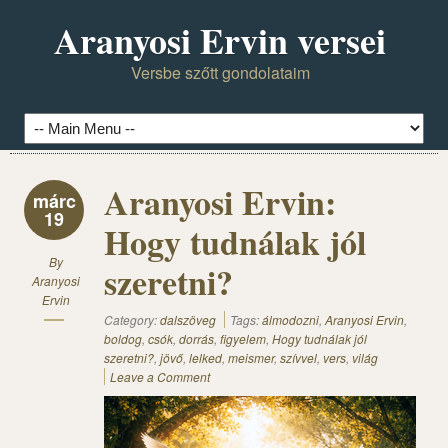
Aranyosi Ervin versei
Versbe szőtt gondolataim
Aranyosi Ervin:
márc
19
Hogy tudnálak jól
By
szeretni?
Aranyosi
Ervin
Category:
dalszöveg
Tags:
álmodozni
,
Aranyosi Ervin
,
boldog
,
csók
,
dorrás
,
figyelem
,
Hogy tudnálak jól
szeretni?
,
jövő
,
lelked
,
meismer
,
szívvel
,
vers
,
világ
Leave a Comment