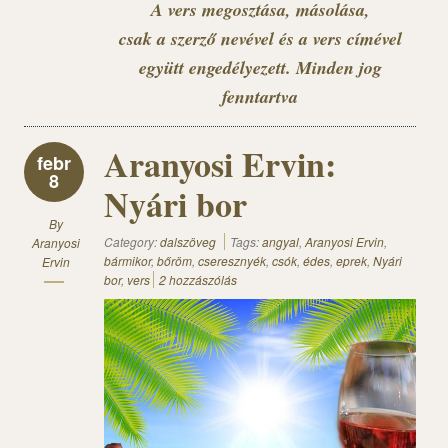
A vers megosztása, másolása,
csak a szerző nevével és a vers címével
együtt engedélyezett. Minden jog
fenntartva
Aranyosi Ervin:
febr
8
Nyári bor
By
Category:
dalszöveg
Tags:
angyal
,
Aranyosi Ervin
,
Aranyosi
bármikor
,
bőröm
,
cseresznyék
,
csók
,
édes
,
eprek
,
Nyári
Ervin
bor
,
vers
2 hozzászólás