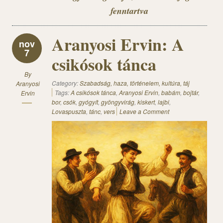
fenntartva
Aranyosi Ervin: A
nov
7
csikósok tánca
By
Category:
Szabadság, haza, történelem, kultúra, táj
Aranyosi
Tags:
A csikósok tánca
,
Aranyosi Ervin
,
babám
,
bojtár
,
Ervin
bor
,
csók
,
gyógyít
,
gyöngyvirág
,
kiskert
,
lajbi
,
Lovaspuszta
,
tánc
,
vers
Leave a Comment