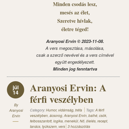
Minden csodás lesz,
mesés az élet,
Szeretve hívlak,
életre téged!
Aranyosi Ervin © 2023-11-08.
A vers megosztása, másolása,
csak a szerző nevével és a vers címével
együtt engedélyezett.
Minden jog fenntartva
Aranyosi Ervin: A
júl
14
férfi veszélyben
By
Category:
Humor, vidámság, tréfa
Tags:
A férfi
Aranyosi
veszélyben
,
ácsorog
,
Aranyosi Ervin
,
balhé
,
csók
,
Ervin
felbosszantott
,
logika
,
menekül
,
Nő
,
ölelés
,
recept
,
tanács
,
tyúkszem
,
vers
3 hozzászólás