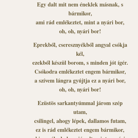
Egy dalt mit nem éneklek másnak, s
bármikor,
ami rád emlékeztet, mint a nyári bor,
oh, oh, nyári bor!
Eprekből, cseresznyékből angyal csókja
kél,
ezekből készül borom, s minden jót ígér.
Csókodra emlékeztet engem bármikor,
a szívem lángra gyújtja ez a nyári bor,
oh, oh, nyári bor!
Ezüstös sarkantyúmmal járom szép
utam,
csilingel, ahogy lépek, dallamos futam,
ez is rád emlékeztet engem bármikor,