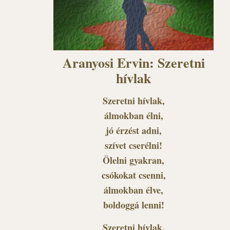
Aranyosi Ervin: Szeretni
hívlak
Szeretni hívlak,
álmokban élni,
jó érzést adni,
szívet cserélni!
Ölelni gyakran,
csókokat csenni,
álmokban élve,
boldoggá lenni!
Szeretni hívlak,