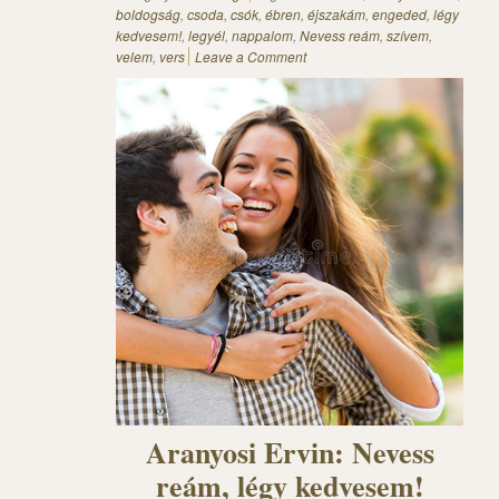
boldogság
,
csoda
,
csók
,
ébren
,
éjszakám
,
engeded
,
légy
kedvesem!
,
legyél
,
nappalom
,
Nevess reám
,
szívem
,
velem
,
vers
Leave a Comment
Aranyosi Ervin: Nevess
reám, légy kedvesem!