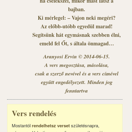
ha cselekszel, mikor mást látsz a
bajban.
Ki mérlegel: – Vajon neki megéri?
Az előbb-utóbb egyedül marad!
Segítsünk hát egymásnak szebben élni,
emeld fel Őt, s általa önmagad…
Aranyosi Ervin © 2014-06-15.
A vers megosztása, másolása,
csak a szerző nevével és a vers címével
együtt engedélyezett. Minden jog
fenntartva
Vers rendelés
Mostantól
rendelhetsz verset
születésnapra,