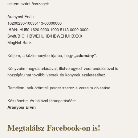
nekem szánt összeget:
Aranyosi Ervin
16200230-10035113-00000000
IBAN: HU50 1620 0230 1003 5113 0000 0000
Swift/BIC: HBWEHUHB/HBWEHUHBXXX
MagNet Bank
Kérjem, a közleménybe írja be, hogy
„adomány”
.
Könyveim megvásárlásával, illetve egyedi versrendelésével is
hozzájárulhat további versek és könyvek születéséhez.
Remélem, sok örömteli percet szerez a verseim olvasása.
Köszönettel és hálával támogatásáért:
Aranyosi Ervin
Megtalálsz Facebook-on is!