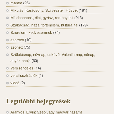
mantra
(26)
Mikulás, Karácsony, Szilveszter, Húsvét
(191)
Mindennapok, élet, gyász, remény, hit
(913)
Szabadság, haza, történelem, kultúra, táj
(179)
Szerelem, kedvesemnek
(34)
szeretet
(10)
szonett
(75)
Születésnap, névnap, esküvő, Valentin-nap, nőnap,
anyák napja
(60)
Vers rendelés
(14)
versillusztrációk
(1)
videó
(2)
Legutóbbi bejegyzések
Aranyosi Ervin: Szép vagy magyar hazám!