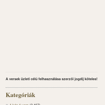
A versek üzleti célú felhasználása szerzői jogdíj köteles!
Kategóriák
1 kép 1 vers
(2 467)