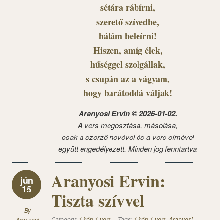
sétára rábírni,
szerető szívedbe,
hálám beleírni!
Hiszen, amíg élek,
hűséggel szolgállak,
s csupán az a vágyam,
hogy barátoddá váljak!
Aranyosi Ervin © 2026-01-02.
A vers megosztása, másolása,
csak a szerző nevével és a vers címével
együtt engedélyezett. Minden jog fenntartva
Aranyosi Ervin:
jún
15
Tiszta szívvel
By
Category:
1 kép 1 vers
Tags:
1 kép 1 vers
,
Aranyosi
Aranyosi