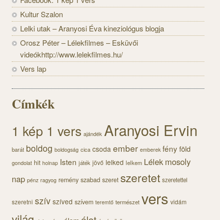
Kultur Szalon
Lelki utak – Aranyosi Éva kineziológus blogja
Orosz Péter – Lélekfilmes – Esküvői
videókhttp://www.lelekfilmes.hu/
Vers lap
Címkék
Aranyosi Ervin
1 kép 1 vers
ajándék
boldog
ember
fény
föld
csoda
barát
cica
boldogság
emberek
Lélek
mosoly
Isten
lelked
hit
jövő
gondolat
játék
lelkem
holnap
szeretet
nap
szabad
remény
szeret
pénz
szeretettel
ragyog
vers
szív
szíved
szeretni
szívem
vidám
természet
teremtő
világ
élet