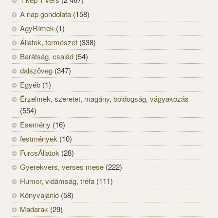
A nap gondolata
(158)
AgyRímek
(1)
Állatok, természet
(338)
Barátság, család
(54)
dalszöveg
(347)
Egyéb
(1)
Érzelmek, szeretet, magány, boldogság, vágyakozás
(554)
Esemény
(16)
festmények
(10)
FurcsÁllatok
(28)
Gyerekvers, verses mese
(222)
Humor, vidámság, tréfa
(111)
Könyvajánló
(58)
Madarak
(29)