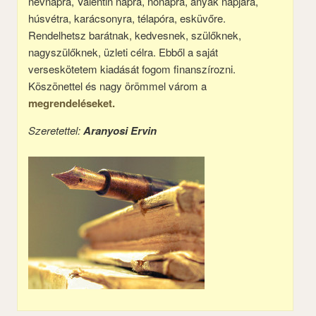
névnapra, Valentin napra, nőnapra, anyák napjára,
húsvétra, karácsonyra, télapóra, esküvőre.
Rendelhetsz barátnak, kedvesnek, szülőknek,
nagyszülőknek, üzleti célra. Ebből a saját
verseskötetem kiadását fogom finanszírozni.
Köszönettel és nagy örömmel várom a
megrendeléseket.
Szeretettel:
Aranyosi Ervin