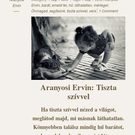
Ervin
,
barát
,
emeld fel
,
hű
,
láthatatlan
,
mérlegel
,
Ervin
Önmagad
,
segítsünk
,
tiszta szívvel
,
vers
1 Comment
Aranyosi Ervin: Tiszta
szívvel
Ha tiszta szívvel nézed a világot,
meglátod majd, mi másnak láthatatlan.
Könnyebben találsz mindig hű barátot,