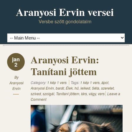
Aranyosi Ervin versei
Versbe szőtt gondolataim
Aranyosi Ervin:
jan
2
Tanítani jöttem
By
Category:
1 kép 1 vers
Tags:
1 kép 1 vers
,
ápol
,
Aranyosi
Aranyosi Ervin
,
barát
,
Élek
,
hű
,
lelked
,
Séta
,
szeretet
,
Ervin
szíved
,
szolgál
,
Tanítani jöttem
,
társ
,
vágy
,
vers
Leave a
Comment