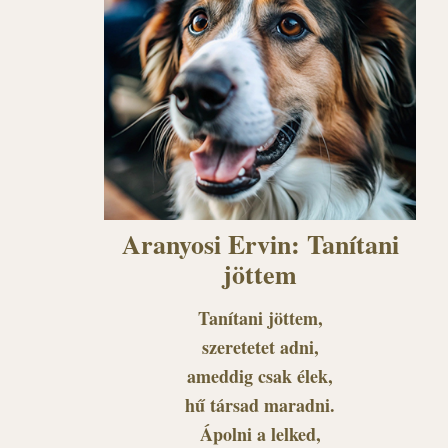
Aranyosi Ervin: Tanítani
jöttem
Tanítani jöttem,
szeretetet adni,
ameddig csak élek,
hű társad maradni.
Ápolni a lelked,