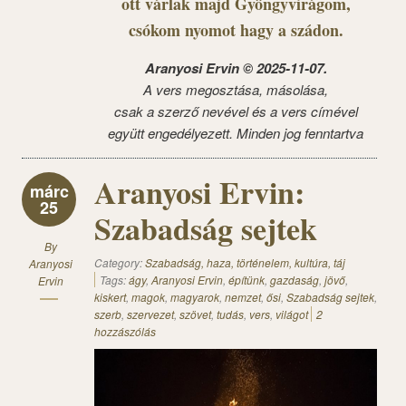
ott várlak majd Gyöngyvirágom,
csókom nyomot hagy a szádon.
Aranyosi Ervin © 2025-11-07.
A vers megosztása, másolása,
csak a szerző nevével és a vers címével
együtt engedélyezett. Minden jog fenntartva
Aranyosi Ervin:
márc
25
Szabadság sejtek
By
Category:
Szabadság, haza, történelem, kultúra, táj
Aranyosi
Tags:
ágy
,
Aranyosi Ervin
,
építünk
,
gazdaság
,
jövő
,
Ervin
kiskert
,
magok
,
magyarok
,
nemzet
,
ősi
,
Szabadság sejtek
,
szerb
,
szervezet
,
szövet
,
tudás
,
vers
,
világot
2
hozzászólás