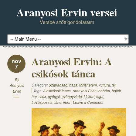
Aranyosi Ervin versei
Versbe szőtt gondolataim
Aranyosi Ervin: A
nov
7
csikósok tánca
By
Category:
Szabadság, haza, történelem, kultúra, táj
Aranyosi
Tags:
A csikósok tánca
,
Aranyosi Ervin
,
babám
,
bojtár
,
Ervin
bor
,
csók
,
gyógyít
,
gyöngyvirág
,
kiskert
,
lajbi
,
Lovaspuszta
,
tánc
,
vers
Leave a Comment