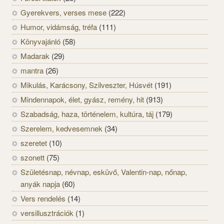
Gyerekvers, verses mese
(222)
Humor, vidámság, tréfa
(111)
Könyvajánló
(58)
Madarak
(29)
mantra
(26)
Mikulás, Karácsony, Szilveszter, Húsvét
(191)
Mindennapok, élet, gyász, remény, hit
(913)
Szabadság, haza, történelem, kultúra, táj
(179)
Szerelem, kedvesemnek
(34)
szeretet
(10)
szonett
(75)
Születésnap, névnap, esküvő, Valentin-nap, nőnap,
anyák napja
(60)
Vers rendelés
(14)
versillusztrációk
(1)