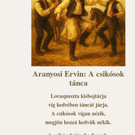
Aranyosi Ervin: A csikósok
tánca
Lovaspuszta kisbojtárja
víg kedvében táncát járja.
A csikósok vígan nézik,
megjön hozzá kedvük nékik.