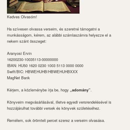
Kedves Olvasóm!
Ha szívesen olvassa verseim, és szeretné támogatni a
munkásságom, kérem, az alábbi számlaszámra helyezze el a
nekem szánt összeget:
Aranyosi Ervin
16200230-10035113-00000000
IBAN: HU50 1620 0230 1003 5113 0000 0000
Swift/BIC: HBWEHUHB/HBWEHUHBXXX
MagNet Bank
Kérjem, a közleménybe írja be, hogy
„adomány”
.
Könyveim megvásárlásával, illetve egyedi versrendelésével is
hozzájárulhat további versek és könyvek születéséhez.
Remélem, sok örömteli percet szerez a verseim olvasása.