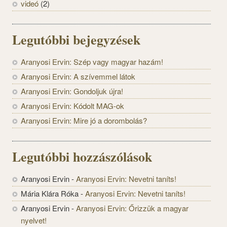
videó
(2)
Legutóbbi bejegyzések
Aranyosi Ervin: Szép vagy magyar hazám!
Aranyosi Ervin: A szívemmel látok
Aranyosi Ervin: Gondoljuk újra!
Aranyosi Ervin: Kódolt MAG-ok
Aranyosi Ervin: Mire jó a dorombolás?
Legutóbbi hozzászólások
Aranyosi Ervin
-
Aranyosi Ervin: Nevetni taníts!
Mária Klára Róka
-
Aranyosi Ervin: Nevetni taníts!
Aranyosi Ervin
-
Aranyosi Ervin: Őrizzük a magyar
nyelvet!