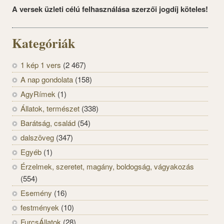
A versek üzleti célú felhasználása szerzői jogdíj köteles!
Kategóriák
1 kép 1 vers
(2 467)
A nap gondolata
(158)
AgyRímek
(1)
Állatok, természet
(338)
Barátság, család
(54)
dalszöveg
(347)
Egyéb
(1)
Érzelmek, szeretet, magány, boldogság, vágyakozás
(554)
Esemény
(16)
festmények
(10)
FurcsÁllatok
(28)