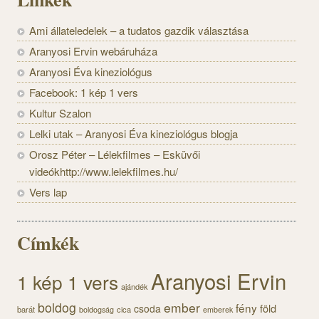
Ami állateledelek – a tudatos gazdik választása
Aranyosi Ervin webáruháza
Aranyosi Éva kineziológus
Facebook: 1 kép 1 vers
Kultur Szalon
Lelki utak – Aranyosi Éva kineziológus blogja
Orosz Péter – Lélekfilmes – Esküvői
videókhttp://www.lelekfilmes.hu/
Vers lap
Címkék
Aranyosi Ervin
1 kép 1 vers
ajándék
boldog
ember
fény
föld
csoda
barát
cica
boldogság
emberek