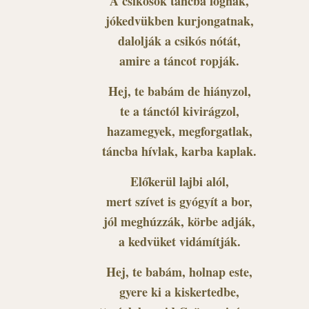
A csikósok táncba fognak,
jókedvükben kurjongatnak,
dalolják a csikós nótát,
amire a táncot ropják.
Hej, te babám de hiányzol,
te a tánctól kivirágzol,
hazamegyek, megforgatlak,
táncba hívlak, karba kaplak.
Előkerül lajbi alól,
mert szívet is gyógyít a bor,
jól meghúzzák, körbe adják,
a kedvüket vidámítják.
Hej, te babám, holnap este,
gyere ki a kiskertedbe,