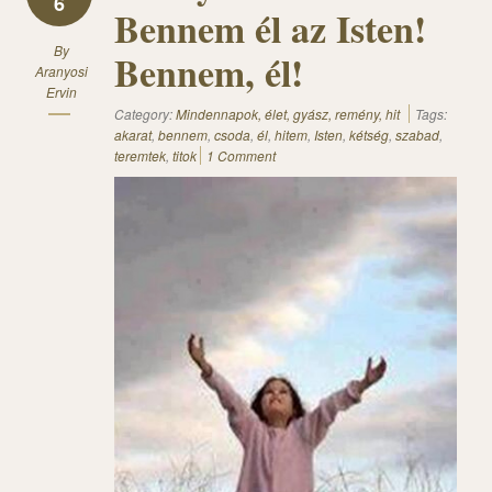
6
Bennem él az Isten!
By
Bennem, él!
Aranyosi
Ervin
Category:
Mindennapok, élet, gyász, remény, hit
Tags:
akarat
,
bennem
,
csoda
,
él
,
hitem
,
Isten
,
kétség
,
szabad
,
teremtek
,
titok
1 Comment