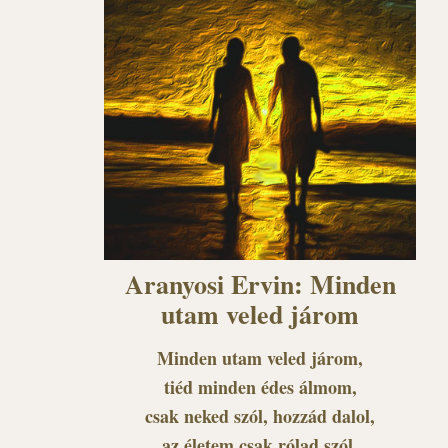
Aranyosi Ervin: Minden
utam veled járom
Minden utam veled járom,
tiéd minden édes álmom,
csak neked szól, hozzád dalol,
az életem csak rólad szól.