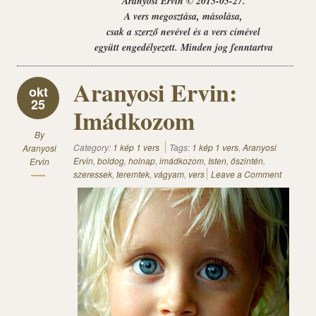
Aranyosi Ervin © 2015-05-27.
A vers megosztása, másolása,
csak a szerző nevével és a vers címével
együtt engedélyezett. Minden jog fenntartva
Aranyosi Ervin:
okt
25
Imádkozom
By
Category:
1 kép 1 vers
Tags:
1 kép 1 vers
,
Aranyosi
Aranyosi
Ervin
,
boldog
,
holnap
,
imádkozom
,
Isten
,
őszintén
,
Ervin
szeressek
,
teremtek
,
vágyam
,
vers
Leave a Comment