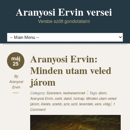
Aranyosi Ervin versei
Versbe szőtt gondolataim
Aranyosi Ervin:
máj
25
Minden utam veled
By
járom
Aranyosi
Ervin
Category:
Szerelem, kedvesemnek
Tags:
álom
,
Aranyosi Ervin
,
csók
,
dalol
,
holnap
,
Minden utam veled
járom
,
ölelés
,
szebb
,
szív
,
szól
,
teremtek
,
vers
,
világ
1
Comment