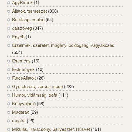
AgyRímek
(1)
Állatok, természet
(338)
Barátság, család
(54)
dalszöveg
(347)
Egyéb
(1)
Érzelmek, szeretet, magány, boldogság, vágyakozás
(554)
Esemény
(16)
festmények
(10)
FurcsÁllatok
(28)
Gyerekvers, verses mese
(222)
Humor, vidámság, tréfa
(111)
Könyvajánló
(58)
Madarak
(29)
mantra
(26)
Mikulás, Karácsony, Szilveszter, Húsvét
(191)