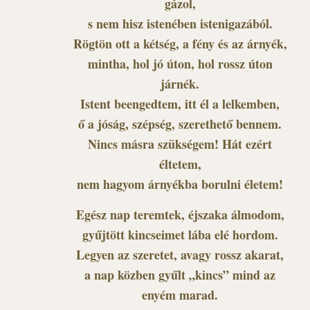
gázol,
s nem hisz istenében istenigazából.
Rögtön ott a kétség, a fény és az árnyék,
mintha, hol jó úton, hol rossz úton
járnék.
Istent beengedtem, itt él a lelkemben,
ő a jóság, szépség, szerethető bennem.
Nincs másra szükségem! Hát ezért
éltetem,
nem hagyom árnyékba borulni életem!
Egész nap teremtek, éjszaka álmodom,
gyűjtött kincseimet lába elé hordom.
Legyen az szeretet, avagy rossz akarat,
a nap közben gyűlt „kincs” mind az
enyém marad.