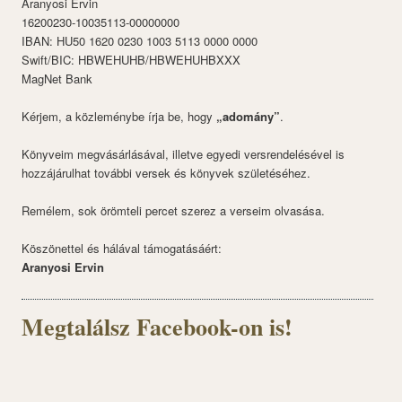
Aranyosi Ervin
16200230-10035113-00000000
IBAN: HU50 1620 0230 1003 5113 0000 0000
Swift/BIC: HBWEHUHB/HBWEHUHBXXX
MagNet Bank
Kérjem, a közleménybe írja be, hogy
„adomány”
.
Könyveim megvásárlásával, illetve egyedi versrendelésével is
hozzájárulhat további versek és könyvek születéséhez.
Remélem, sok örömteli percet szerez a verseim olvasása.
Köszönettel és hálával támogatásáért:
Aranyosi Ervin
Megtalálsz Facebook-on is!