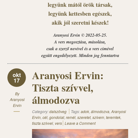
legyünk mától örök társak,
legyünk kettesben egészek,
akik jól szeretni készek!
Aranyosi Ervin © 2022-05-25.
A vers megosztása, másolása,
csak a szerző nevével és a vers címével
együtt engedélyezett. Minden jog fenntartva
Aranyosi Ervin:
okt
17
Tiszta szívvel,
By
álmodozva
Aranyosi
Ervin
Category:
dalszöveg
Tags:
adok
,
álmodozva
,
Aranyosi
Ervin
,
cél
,
gondolat
,
remél
,
szeretet
,
szívem
,
teremtek
,
tiszta szívvel
,
vers
Leave a Comment