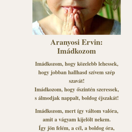
Aranyosi Ervin:
Imádkozom
Imádkozom, hogy közelebb lehessek,
hogy jobban hallhasd szívem szép
szavát!
Imádkozom, hogy őszintén szeressek,
s álmodjak nappalt, boldog éjszakát!
Imádkozom, mert így váltom valóra,
amit a vágyam kijelölt nekem.
Így jön felém, a cél, a boldog óra,