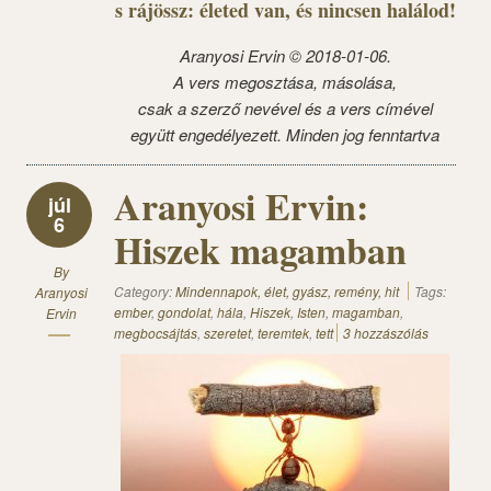
s rájössz: életed van, és nincsen halálod!
Aranyosi Ervin © 2018-01-06.
A vers megosztása, másolása,
csak a szerző nevével és a vers címével
együtt engedélyezett. Minden jog fenntartva
Aranyosi Ervin:
júl
6
Hiszek magamban
By
Category:
Mindennapok, élet, gyász, remény, hit
Tags:
Aranyosi
ember
,
gondolat
,
hála
,
Hiszek
,
Isten
,
magamban
,
Ervin
megbocsájtás
,
szeretet
,
teremtek
,
tett
3 hozzászólás