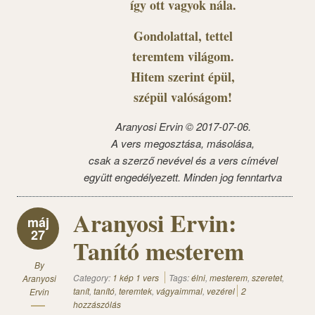
így ott vagyok nála.
Gondolattal, tettel
teremtem világom.
Hitem szerint épül,
szépül valóságom!
Aranyosi Ervin © 2017-07-06.
A vers megosztása, másolása,
csak a szerző nevével és a vers címével
együtt engedélyezett. Minden jog fenntartva
Aranyosi Ervin:
máj
27
Tanító mesterem
By
Category:
1 kép 1 vers
Tags:
élni
,
mesterem
,
szeretet
,
Aranyosi
tanít
,
tanító
,
teremtek
,
vágyaimmal
,
vezérel
2
Ervin
hozzászólás