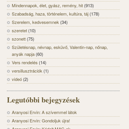
Mindennapok, élet, gyász, remény, hit
(913)
Szabadság, haza, történelem, kultúra, táj
(178)
Szerelem, kedvesemnek
(34)
szeretet
(10)
szonett
(75)
Születésnap, névnap, esküvő, Valentin-nap, nőnap,
anyák napja
(60)
Vers rendelés
(14)
versillusztrációk
(1)
videó
(2)
Legutóbbi bejegyzések
Aranyosi Ervin: A szívemmel látok
Aranyosi Ervin: Gondoljuk újra!
Aranyosi Ervin: Kódolt MAG-ok