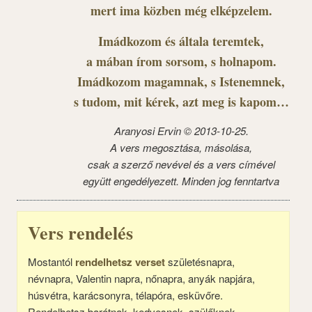
mert ima közben még elképzelem.
Imádkozom és általa teremtek,
a mában írom sorsom, s holnapom.
Imádkozom magamnak, s Istenemnek,
s tudom, mit kérek, azt meg is kapom…
Aranyosi Ervin © 2013-10-25.
A vers megosztása, másolása,
csak a szerző nevével és a vers címével
együtt engedélyezett. Minden jog fenntartva
Vers rendelés
Mostantól
rendelhetsz verset
születésnapra,
névnapra, Valentin napra, nőnapra, anyák napjára,
húsvétra, karácsonyra, télapóra, esküvőre.
Rendelhetsz barátnak, kedvesnek, szülőknek,