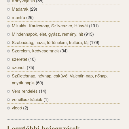
Könyvajánló
(58)
Madarak
(29)
mantra
(26)
Mikulás, Karácsony, Szilveszter, Húsvét
(191)
Mindennapok, élet, gyász, remény, hit
(913)
Szabadság, haza, történelem, kultúra, táj
(179)
Szerelem, kedvesemnek
(34)
szeretet
(10)
szonett
(75)
Születésnap, névnap, esküvő, Valentin-nap, nőnap,
anyák napja
(60)
Vers rendelés
(14)
versillusztrációk
(1)
videó
(2)
Legutóbbi bejegyzések