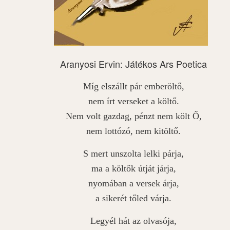
Aranyosi Ervin: Játékos Ars Poetica
Míg elszállt pár emberöltő,
nem írt verseket a költő.
Nem volt gazdag, pénzt nem költ Ő,
nem lottózó, nem kitöltő.
S mert unszolta lelki párja,
ma a költők útját járja,
nyomában a versek árja,
a sikerét tőled várja.
Legyél hát az olvasója,