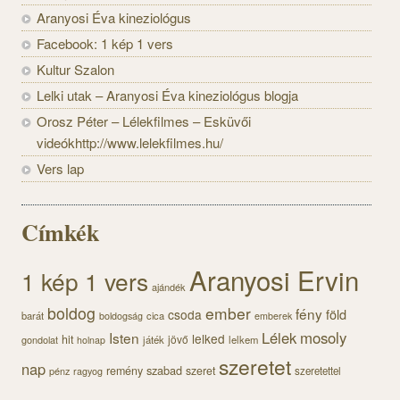
Aranyosi Éva kineziológus
Facebook: 1 kép 1 vers
Kultur Szalon
Lelki utak – Aranyosi Éva kineziológus blogja
Orosz Péter – Lélekfilmes – Esküvői
videókhttp://www.lelekfilmes.hu/
Vers lap
Címkék
Aranyosi Ervin
1 kép 1 vers
ajándék
boldog
ember
fény
föld
csoda
barát
cica
boldogság
emberek
Lélek
mosoly
Isten
lelked
hit
jövő
gondolat
játék
lelkem
holnap
szeretet
nap
szabad
remény
szeret
pénz
szeretettel
ragyog