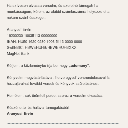
Ha szívesen olvassa verseim, és szeretné támogatni a
munkásságom, kérem, az alábbi számlaszámra helyezze el a
nekem szánt összeget:
Aranyosi Ervin
16200230-10035113-00000000
IBAN: HU50 1620 0230 1003 5113 0000 0000
Swift/BIC: HBWEHUHB/HBWEHUHBXXX
MagNet Bank
Kérjem, a közleménybe írja be, hogy
„adomány”
.
Könyveim megvásárlásával, illetve egyedi versrendelésével is
hozzájárulhat további versek és könyvek születéséhez.
Remélem, sok örömteli percet szerez a verseim olvasása.
Köszönettel és hálával támogatásáért:
Aranyosi Ervin