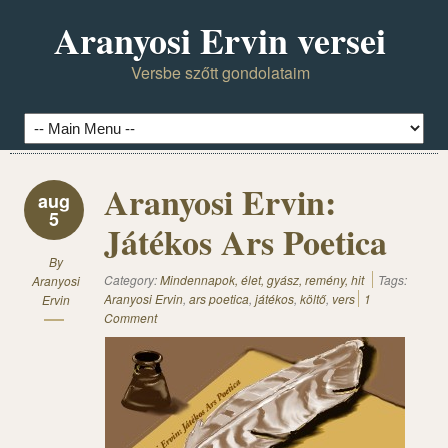
Aranyosi Ervin versei
Versbe szőtt gondolataim
Aranyosi Ervin:
aug
5
Játékos Ars Poetica
By
Category:
Mindennapok, élet, gyász, remény, hit
Tags:
Aranyosi
Aranyosi Ervin
,
ars poetica
,
játékos
,
költő
,
vers
1
Ervin
Comment