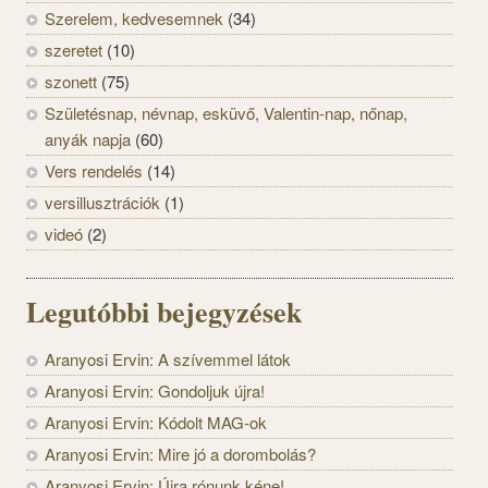
Szerelem, kedvesemnek
(34)
szeretet
(10)
szonett
(75)
Születésnap, névnap, esküvő, Valentin-nap, nőnap,
anyák napja
(60)
Vers rendelés
(14)
versillusztrációk
(1)
videó
(2)
Legutóbbi bejegyzések
Aranyosi Ervin: A szívemmel látok
Aranyosi Ervin: Gondoljuk újra!
Aranyosi Ervin: Kódolt MAG-ok
Aranyosi Ervin: Mire jó a dorombolás?
Aranyosi Ervin: Újra rónunk kéne!