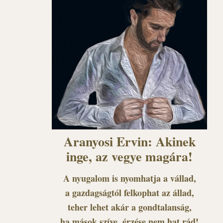
Aranyosi Ervin: Akinek
inge, az vegye magára!
A nyugalom is nyomhatja a vállad,
a gazdagságtól felkophat az állad,
teher lehet akár a gondtalanság,
ha mások szíve, érzése nem hat rád!