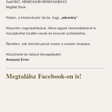
Swift/BIC: HBWEHUHB/HBWEHUHBXXX
MagNet Bank
Kérjem, a közleménybe írja be, hogy
„adomány”
.
Könyveim megvásárlásával, illetve egyedi versrendelésével is
hozzájárulhat további versek és könyvek születéséhez.
Remélem, sok örömteli percet szerez a verseim olvasása.
Köszönettel és hálával támogatásáért:
Aranyosi Ervin
Megtalálsz Facebook-on is!