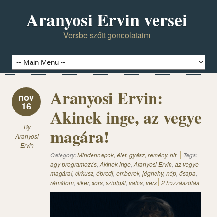
Aranyosi Ervin versei
Versbe szőtt gondolataim
Aranyosi Ervin:
nov
16
Akinek inge, az vegye
By
magára!
Aranyosi
Ervin
Category:
Mindennapok, élet, gyász, remény, hit
Tags:
agy-programozás
,
Akinek inge
,
Aranyosi Ervin
,
az vegye
magára!
,
cirkusz
,
ébredj
,
emberek
,
jéghehy
,
nép
,
ősapa
,
rémálom
,
siker
,
sors
,
sziolgál
,
valós
,
vers
2 hozzászólás