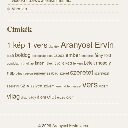
videókhttp://www.lelekfilmes.hu/
Vers lap
Címkék
Aranyosi Ervin
1 kép 1 vers
ajándék
boldog
ember
fény
föld
csoda
barát
cica
boldogság
emberek
Lélek
mosoly
Isten
lelked
hit
jövő
gondolat
játék
lelkem
holnap
szeretet
nap
szabad
remény
szeret
szeretettel
pénz
ragyog
vers
szív
szíved
szeretni
szívem
vidám
természet
teremtő
világ
élet
álom
öröm
vágy
érzés
virág
© 2026
Aranyosi Ervin versei