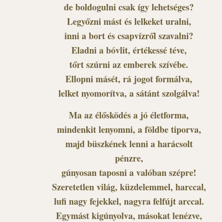
de boldogulni csak így lehetséges?
Legyőzni mást és lelkeket uralni,
inni a bort és csapvízről szavalni?
Eladni a bóvlit, értékessé téve,
tőrt szúrni az emberek szívébe.
Ellopni másét, rá jogot formálva,
lelket nyomorítva, a sátánt szolgálva!
Ma az élősködés a jó életforma,
mindenkit lenyomni, a földbe tiporva,
majd büszkének lenni a harácsolt
pénzre,
gúnyosan taposni a valóban szépre!
Szeretetlen világ, küzdelemmel, harccal,
lufi nagy fejekkel, nagyra felfújt arccal.
Egymást kigúnyolva, másokat lenézve,