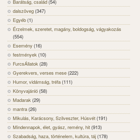
Barátság, család
(54)
dalszöveg
(347)
Egyéb
(1)
Érzelmek, szeretet, magány, boldogság, vágyakozás
(554)
Esemény
(16)
festmények
(10)
FurcsÁllatok
(28)
Gyerekvers, verses mese
(222)
Humor, vidámság, tréfa
(111)
Könyvajánló
(58)
Madarak
(29)
mantra
(26)
Mikulás, Karácsony, Szilveszter, Húsvét
(191)
Mindennapok, élet, gyász, remény, hit
(913)
Szabadság, haza, történelem, kultúra, táj
(178)