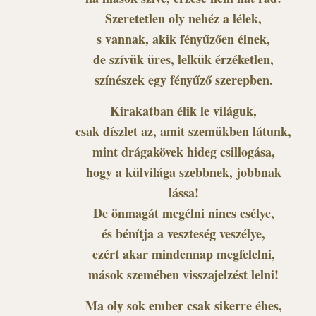
Szeretetlen oly nehéz a lélek,
s vannak, akik fényűzően élnek,
de szívük üres, lelkük érzéketlen,
színészek egy fényűző szerepben.
Kirakatban élik le világuk,
csak díszlet az, amit szemükben látunk,
mint drágakövek hideg csillogása,
hogy a külvilága szebbnek, jobbnak
lássa!
De önmagát megélni nincs esélye,
és bénítja a veszteség veszélye,
ezért akar mindennap megfelelni,
mások szemében visszajelzést lelni!
Ma oly sok ember csak sikerre éhes,