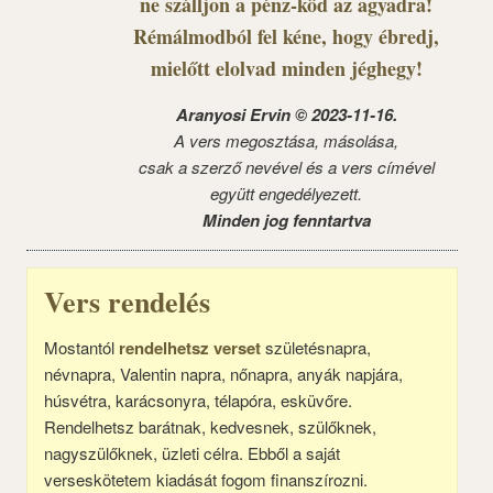
ne szálljon a pénz-köd az agyadra!
Rémálmodból fel kéne, hogy ébredj,
mielőtt elolvad minden jéghegy!
Aranyosi Ervin © 2023-11-16.
A vers megosztása, másolása,
csak a szerző nevével és a vers címével
együtt engedélyezett.
Minden jog fenntartva
Vers rendelés
Mostantól
rendelhetsz verset
születésnapra,
névnapra, Valentin napra, nőnapra, anyák napjára,
húsvétra, karácsonyra, télapóra, esküvőre.
Rendelhetsz barátnak, kedvesnek, szülőknek,
nagyszülőknek, üzleti célra. Ebből a saját
verseskötetem kiadását fogom finanszírozni.