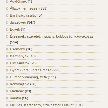
AgyRímek
(1)
Állatok, természet
(338)
Barátság, család
(54)
dalszöveg
(347)
Egyéb
(1)
Érzelmek, szeretet, magány, boldogság, vágyakozás
(554)
Esemény
(16)
festmények
(10)
FurcsÁllatok
(28)
Gyerekvers, verses mese
(222)
Humor, vidámság, tréfa
(111)
Könyvajánló
(58)
Madarak
(29)
mantra
(26)
Mikulás, Karácsony, Szilveszter, Húsvét
(191)