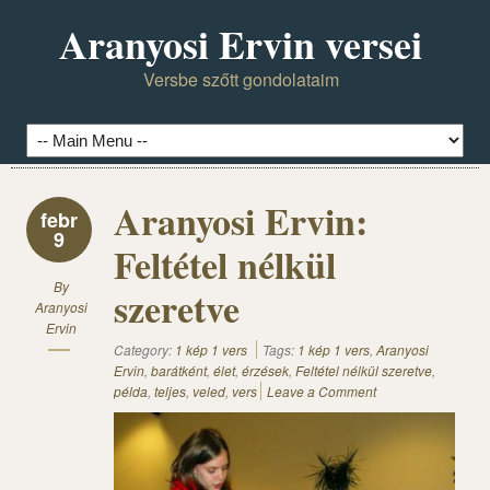
Aranyosi Ervin versei
Versbe szőtt gondolataim
Aranyosi Ervin:
febr
9
Feltétel nélkül
By
szeretve
Aranyosi
Ervin
Category:
1 kép 1 vers
Tags:
1 kép 1 vers
,
Aranyosi
Ervin
,
barátként
,
élet
,
érzések
,
Feltétel nélkül szeretve
,
példa
,
teljes
,
veled
,
vers
Leave a Comment