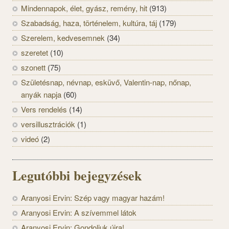
Mindennapok, élet, gyász, remény, hit
(913)
Szabadság, haza, történelem, kultúra, táj
(179)
Szerelem, kedvesemnek
(34)
szeretet
(10)
szonett
(75)
Születésnap, névnap, esküvő, Valentin-nap, nőnap,
anyák napja
(60)
Vers rendelés
(14)
versillusztrációk
(1)
videó
(2)
Legutóbbi bejegyzések
Aranyosi Ervin: Szép vagy magyar hazám!
Aranyosi Ervin: A szívemmel látok
Aranyosi Ervin: Gondoljuk újra!