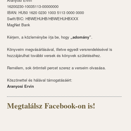
Aranyosi Ervin
16200230-10035113-00000000
IBAN: HU50 1620 0230 1003 5113 0000 0000
Swift/BIC: HBWEHUHB/HBWEHUHBXXX
MagNet Bank
Kérjem, a közleménybe írja be, hogy
„adomány”
.
Könyveim megvásárlásával, illetve egyedi versrendelésével is
hozzájárulhat további versek és könyvek születéséhez.
Remélem, sok örömteli percet szerez a verseim olvasása.
Köszönettel és hálával támogatásáért:
Aranyosi Ervin
Megtalálsz Facebook-on is!