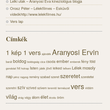
Lelki utak – Aranyosi Éva kineziológus blogja
Orosz Péter – Lélekfilmes – Esküvői
videókhttp://www.lelekfilmes.hu/
Vers lap
Címkék
Aranyosi Ervin
1 kép 1 vers
ajándék
boldog
ember
fény
föld
csoda
barát
cica
boldogság
emberek
Lélek
mosoly
Isten
lelked
hit
jövő
gondolat
játék
lelkem
holnap
szeretet
nap
szabad
remény
szeret
pénz
szeretettel
ragyog
vers
szív
szíved
szeretni
szívem
vidám
természet
teremtő
világ
élet
álom
öröm
vágy
érzés
virág