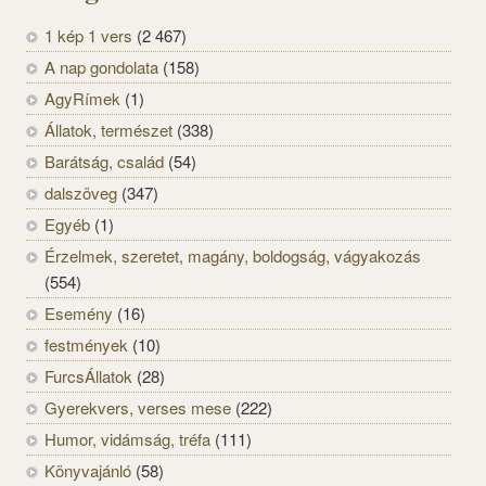
1 kép 1 vers
(2 467)
A nap gondolata
(158)
AgyRímek
(1)
Állatok, természet
(338)
Barátság, család
(54)
dalszöveg
(347)
Egyéb
(1)
Érzelmek, szeretet, magány, boldogság, vágyakozás
(554)
Esemény
(16)
festmények
(10)
FurcsÁllatok
(28)
Gyerekvers, verses mese
(222)
Humor, vidámság, tréfa
(111)
Könyvajánló
(58)