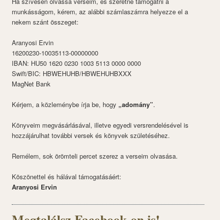
Ha szívesen olvassa verseim, és szeretné támogatni a
munkásságom, kérem, az alábbi számlaszámra helyezze el a
nekem szánt összeget:
Aranyosi Ervin
16200230-10035113-00000000
IBAN: HU50 1620 0230 1003 5113 0000 0000
Swift/BIC: HBWEHUHB/HBWEHUHBXXX
MagNet Bank
Kérjem, a közleménybe írja be, hogy
„adomány”
.
Könyveim megvásárlásával, illetve egyedi versrendelésével is
hozzájárulhat további versek és könyvek születéséhez.
Remélem, sok örömteli percet szerez a verseim olvasása.
Köszönettel és hálával támogatásáért:
Aranyosi Ervin
Megtalálsz Facebook-on is!