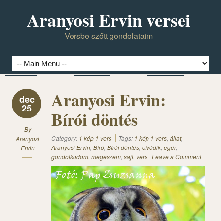
Aranyosi Ervin versei
Versbe szőtt gondolataim
Aranyosi Ervin:
dec
25
Bírói döntés
By
Category:
1 kép 1 vers
Tags:
1 kép 1 vers
,
állat
,
Aranyosi
Aranyosi Ervin
,
Bíró
,
Bírói döntés
,
cívódik
,
egér
,
Ervin
gondolkodom
,
megeszem
,
sajt
,
vers
Leave a Comment