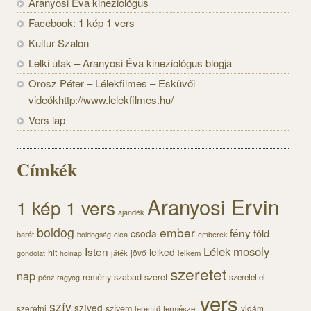
Aranyosi Éva kineziológus
Facebook: 1 kép 1 vers
Kultur Szalon
Lelki utak – Aranyosi Éva kineziológus blogja
Orosz Péter – Lélekfilmes – Esküvői
videókhttp://www.lelekfilmes.hu/
Vers lap
Címkék
Aranyosi Ervin
1 kép 1 vers
ajándék
boldog
ember
fény
föld
csoda
barát
cica
boldogság
emberek
Lélek
mosoly
Isten
lelked
hit
jövő
gondolat
játék
lelkem
holnap
szeretet
nap
szabad
remény
szeret
pénz
szeretettel
ragyog
vers
szív
szíved
szeretni
szívem
vidám
természet
teremtő