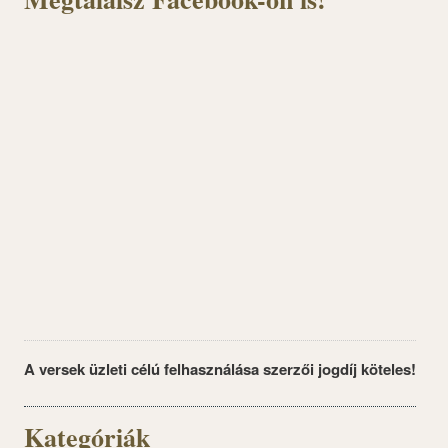
A versek üzleti célú felhasználása szerzői jogdíj köteles!
Kategóriák