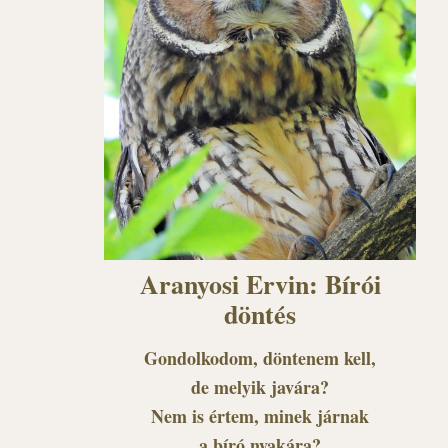
Aranyosi Ervin: Bírói
döntés
Gondolkodom, döntenem kell,
de melyik javára?
Nem is értem, minek járnak
a bíró nyakára?