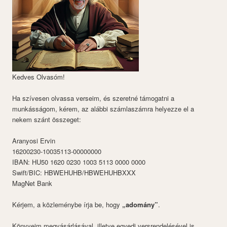
Kedves Olvasóm!
Ha szívesen olvassa verseim, és szeretné támogatni a
munkásságom, kérem, az alábbi számlaszámra helyezze el a
nekem szánt összeget:
Aranyosi Ervin
16200230-10035113-00000000
IBAN: HU50 1620 0230 1003 5113 0000 0000
Swift/BIC: HBWEHUHB/HBWEHUHBXXX
MagNet Bank
Kérjem, a közleménybe írja be, hogy
„adomány”
.
Könyveim megvásárlásával, illetve egyedi versrendelésével is