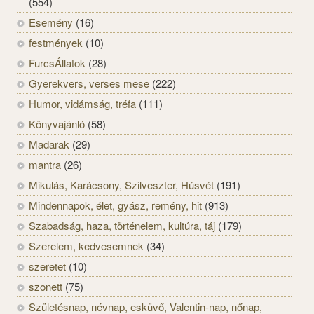
(554)
Esemény
(16)
festmények
(10)
FurcsÁllatok
(28)
Gyerekvers, verses mese
(222)
Humor, vidámság, tréfa
(111)
Könyvajánló
(58)
Madarak
(29)
mantra
(26)
Mikulás, Karácsony, Szilveszter, Húsvét
(191)
Mindennapok, élet, gyász, remény, hit
(913)
Szabadság, haza, történelem, kultúra, táj
(179)
Szerelem, kedvesemnek
(34)
szeretet
(10)
szonett
(75)
Születésnap, névnap, esküvő, Valentin-nap, nőnap,