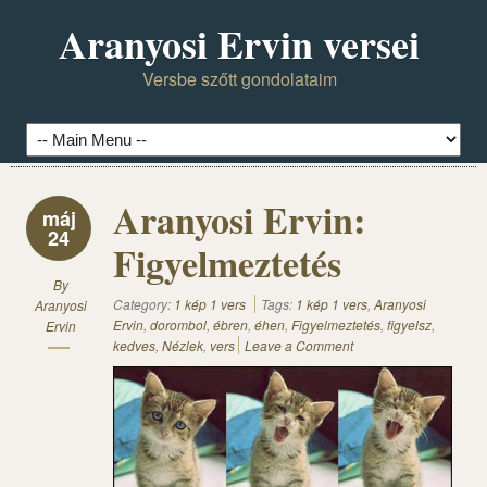
Aranyosi Ervin versei
Versbe szőtt gondolataim
Aranyosi Ervin:
máj
24
Figyelmeztetés
By
Category:
1 kép 1 vers
Tags:
1 kép 1 vers
,
Aranyosi
Aranyosi
Ervin
,
dorombol
,
ébren
,
éhen
,
Figyelmeztetés
,
figyelsz
,
Ervin
kedves
,
Nézlek
,
vers
Leave a Comment