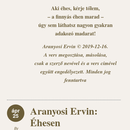
Aki éhes, kérje tőlem,
– a finnyás éhen marad –
úgy sem láthatsz nagyon gyakran
adakozó madarat!
Aranyosi Ervin © 2019-12-16.
A vers megosztása, másolása,
csak a szerző nevével és a vers címével
együtt engedélyezett. Minden jog
fenntartva
Aranyosi Ervin:
ápr
25
Éhesen
By