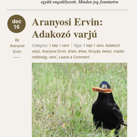
együtt engedélyezett. Minden jog fenntartva
Aranyosi Ervin:
dec
16
Adakozó varjú
By
Category:
1 kép 1 vers
Tags:
1 kép 1 vers
,
Adakozó
Aranyosi
varjú
,
Aranyosi Ervin
,
éhen
,
éhes
,
finnyás
,
keksz
,
madár
,
Ervin
méltóság
,
vers
Leave a Comment