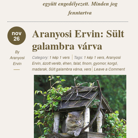
együtt engedélyezett. Minden jog
fenntartva
Aranyosi Ervin: Sült
nov
26
galambra várva
By
Category:
1 kép 1 vers
Tags:
1 kép 1 vers
,
Aranyosi
Aranyosi
Ervin
,
ázott veréb
,
éhen
,
falat
,
finom
,
gyomor
,
korgó
,
Ervin
madarak
,
Sült galambra várva
,
vers
Leave a Comment