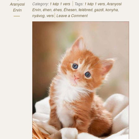
Category:
1 kép 1 vers
Tags:
1 kép 1 vers
,
Aranyosi
Aranyosi
Ervin
,
éhen
,
éhes
,
Éhesen
,
felébred
,
gazdi
,
konyha
,
Ervin
nyávog
,
vers
Leave a Comment