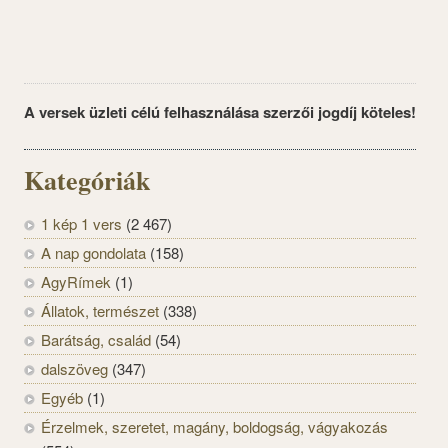
A versek üzleti célú felhasználása szerzői jogdíj köteles!
Kategóriák
1 kép 1 vers
(2 467)
A nap gondolata
(158)
AgyRímek
(1)
Állatok, természet
(338)
Barátság, család
(54)
dalszöveg
(347)
Egyéb
(1)
Érzelmek, szeretet, magány, boldogság, vágyakozás