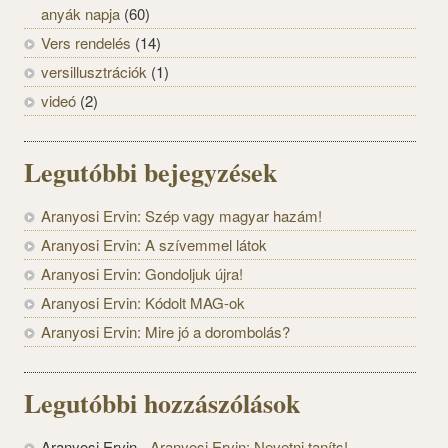
anyák napja
(60)
Vers rendelés
(14)
versillusztrációk
(1)
videó
(2)
Legutóbbi bejegyzések
Aranyosi Ervin: Szép vagy magyar hazám!
Aranyosi Ervin: A szívemmel látok
Aranyosi Ervin: Gondoljuk újra!
Aranyosi Ervin: Kódolt MAG-ok
Aranyosi Ervin: Mire jó a dorombolás?
Legutóbbi hozzászólások
Aranyosi Ervin
-
Aranyosi Ervin: Nevetni taníts!