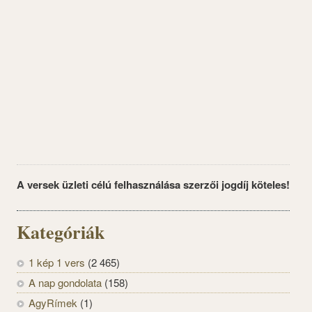
A versek üzleti célú felhasználása szerzői jogdíj köteles!
Kategóriák
1 kép 1 vers
(2 465)
A nap gondolata
(158)
AgyRímek
(1)