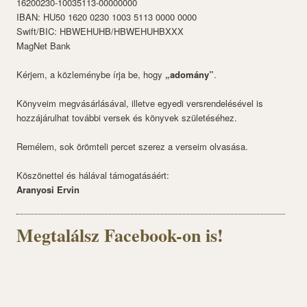
16200230-10035113-00000000
IBAN: HU50 1620 0230 1003 5113 0000 0000
Swift/BIC: HBWEHUHB/HBWEHUHBXXX
MagNet Bank
Kérjem, a közleménybe írja be, hogy
„adomány”
.
Könyveim megvásárlásával, illetve egyedi versrendelésével is
hozzájárulhat további versek és könyvek születéséhez.
Remélem, sok örömteli percet szerez a verseim olvasása.
Köszönettel és hálával támogatásáért:
Aranyosi Ervin
Megtalálsz Facebook-on is!