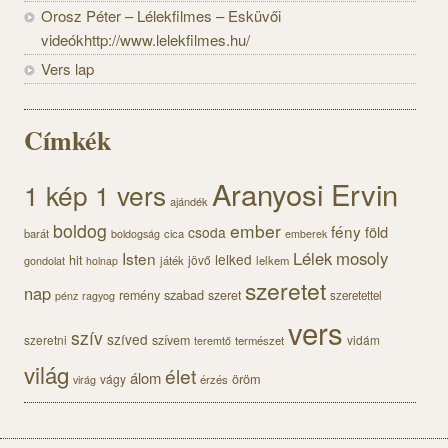
Orosz Péter – Lélekfilmes – Esküvői
videókhttp://www.lelekfilmes.hu/
Vers lap
Címkék
Aranyosi Ervin
1 kép 1 vers
ajándék
boldog
ember
fény
föld
csoda
barát
cica
boldogság
emberek
Lélek
mosoly
Isten
lelked
hit
jövő
gondolat
játék
lelkem
holnap
szeretet
nap
szabad
remény
szeret
szeretettel
pénz
ragyog
vers
szív
szíved
szeretni
szívem
vidám
természet
teremtő
világ
élet
álom
öröm
vágy
érzés
virág