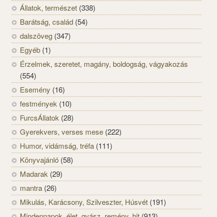
Állatok, természet
(338)
Barátság, család
(54)
dalszöveg
(347)
Egyéb
(1)
Érzelmek, szeretet, magány, boldogság, vágyakozás
(554)
Esemény
(16)
festmények
(10)
FurcsÁllatok
(28)
Gyerekvers, verses mese
(222)
Humor, vidámság, tréfa
(111)
Könyvajánló
(58)
Madarak
(29)
mantra
(26)
Mikulás, Karácsony, Szilveszter, Húsvét
(191)
Mindennapok, élet, gyász, remény, hit
(913)