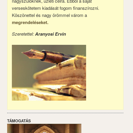
nagyszülőknek, üzleti célra. Ebből a saját
verseskötetem kiadását fogom finanszírozni.
Köszönettel és nagy örömmel várom a
megrendeléseket.
Szeretettel:
Aranyosi Ervin
TÁMOGATÁS