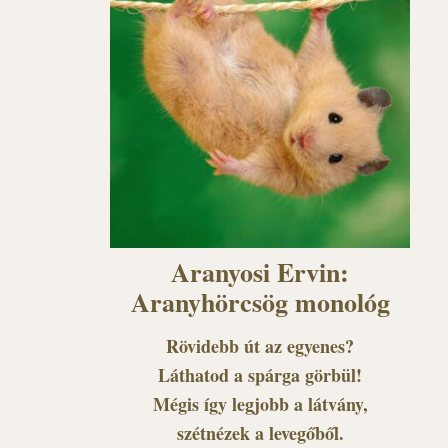
Aranyosi Ervin:
Aranyhörcsög monológ
Rövidebb út az egyenes?
Láthatod a spárga görbül!
Mégis így legjobb a látvány,
szétnézek a levegőből.