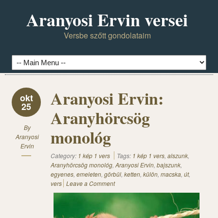
Aranyosi Ervin versei
Versbe szőtt gondolataim
Aranyosi Ervin:
okt
25
Aranyhörcsög
By
monológ
Aranyosi
Ervin
Category:
1 kép 1 vers
Tags:
1 kép 1 vers
,
alszunk
,
Aranyhörcsög monológ
,
Aranyosi Ervin
,
bajszunk
,
egyenes
,
emeleten
,
görbül
,
ketten
,
külön
,
macska
,
út
,
vers
Leave a Comment