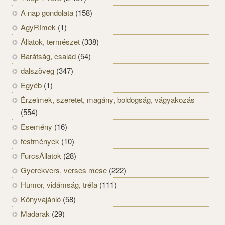
A nap gondolata
(158)
AgyRímek
(1)
Állatok, természet
(338)
Barátság, család
(54)
dalszöveg
(347)
Egyéb
(1)
Érzelmek, szeretet, magány, boldogság, vágyakozás
(554)
Esemény
(16)
festmények
(10)
FurcsÁllatok
(28)
Gyerekvers, verses mese
(222)
Humor, vidámság, tréfa
(111)
Könyvajánló
(58)
Madarak
(29)