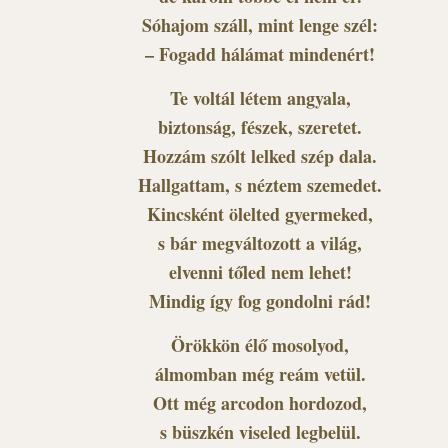
Sóhajom száll, mint lenge szél:
– Fogadd hálámat mindenért!
Te voltál létem angyala,
biztonság, fészek, szeretet.
Hozzám szólt lelked szép dala.
Hallgattam, s néztem szemedet.
Kincsként ölelted gyermeked,
s bár megváltozott a világ,
elvenni tőled nem lehet!
Mindig így fog gondolni rád!
Örökkön élő mosolyod,
álmomban még reám vetül.
Ott még arcodon hordozod,
s büszkén viseled legbelül.