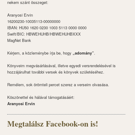
nekem szánt összeget:
Aranyosi Ervin
16200230-10035113-00000000
IBAN: HU50 1620 0230 1003 5113 0000 0000
Swift/BIC: HBWEHUHB/HBWEHUHBXXX
MagNet Bank
Kérjem, a közleménybe írja be, hogy
„adomány”
.
Könyveim megvásárlásával, illetve egyedi versrendelésével is
hozzájárulhat további versek és könyvek születéséhez.
Remélem, sok örömteli percet szerez a verseim olvasása.
Köszönettel és hálával támogatásáért:
Aranyosi Ervin
Megtalálsz Facebook-on is!