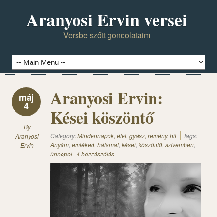
Aranyosi Ervin versei
Versbe szőtt gondolataim
Aranyosi Ervin:
máj
4
Kései köszöntő
By
Category:
Mindennapok, élet, gyász, remény, hit
Tags:
Aranyosi
Anyám
,
emléked
,
hálámat
,
kései
,
köszöntő
,
szívemben
,
Ervin
ünnepel
4 hozzászólás