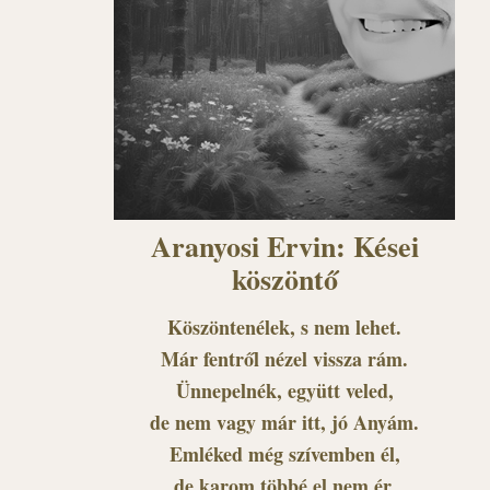
Aranyosi Ervin: Kései
köszöntő
Köszöntenélek, s nem lehet.
Már fentről nézel vissza rám.
Ünnepelnék, együtt veled,
de nem vagy már itt, jó Anyám.
Emléked még szívemben él,
de karom többé el nem ér.