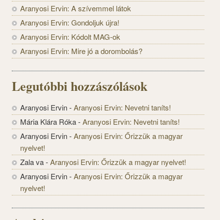
Aranyosi Ervin: A szívemmel látok
Aranyosi Ervin: Gondoljuk újra!
Aranyosi Ervin: Kódolt MAG-ok
Aranyosi Ervin: Mire jó a dorombolás?
Legutóbbi hozzászólások
Aranyosi Ervin
-
Aranyosi Ervin: Nevetni taníts!
Mária Klára Róka
-
Aranyosi Ervin: Nevetni taníts!
Aranyosi Ervin
-
Aranyosi Ervin: Őrizzük a magyar
nyelvet!
Zala va
-
Aranyosi Ervin: Őrizzük a magyar nyelvet!
Aranyosi Ervin
-
Aranyosi Ervin: Őrizzük a magyar
nyelvet!