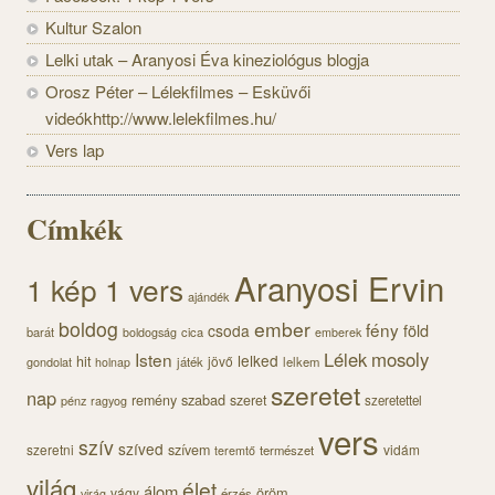
Kultur Szalon
Lelki utak – Aranyosi Éva kineziológus blogja
Orosz Péter – Lélekfilmes – Esküvői
videókhttp://www.lelekfilmes.hu/
Vers lap
Címkék
Aranyosi Ervin
1 kép 1 vers
ajándék
boldog
ember
fény
föld
csoda
barát
cica
boldogság
emberek
Lélek
mosoly
Isten
lelked
hit
jövő
gondolat
játék
lelkem
holnap
szeretet
nap
szabad
remény
szeret
pénz
szeretettel
ragyog
vers
szív
szíved
szeretni
szívem
vidám
természet
teremtő
világ
élet
álom
öröm
vágy
érzés
virág