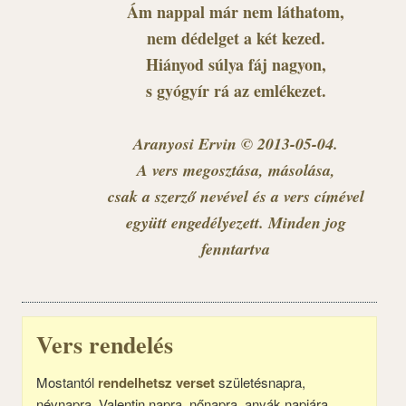
Ám nappal már nem láthatom,
nem dédelget a két kezed.
Hiányod súlya fáj nagyon,
s gyógyír rá az emlékezet.
Aranyosi Ervin © 2013-05-04.
A vers megosztása, másolása,
csak a szerző nevével és a vers címével
együtt engedélyezett. Minden jog
fenntartva
Vers rendelés
Mostantól
rendelhetsz verset
születésnapra,
névnapra, Valentin napra, nőnapra, anyák napjára,