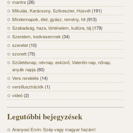
mantra
(26)
Mikulás, Karácsony, Szilveszter, Húsvét
(191)
Mindennapok, élet, gyász, remény, hit
(913)
Szabadság, haza, történelem, kultúra, táj
(179)
Szerelem, kedvesemnek
(34)
szeretet
(10)
szonett
(75)
Születésnap, névnap, esküvő, Valentin-nap, nőnap,
anyák napja
(60)
Vers rendelés
(14)
versillusztrációk
(1)
videó
(2)
Legutóbbi bejegyzések
Aranyosi Ervin: Szép vagy magyar hazám!