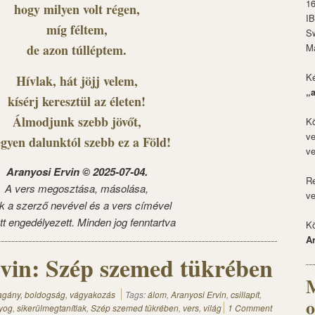
1
hogy milyen volt régen,
I
míg féltem,
S
de azon túlléptem.
M
Ké
Hívlak, hát jöjj velem,
„
kísérj keresztül az életen!
Álmodjunk szebb jövőt,
Kö
ve
egyen dalunktól szebb ez a Föld!
ve
Aranyosi Ervin © 2025-07-04.
Re
A vers megosztása, másolása,
ve
k a szerző nevével és a vers címével
tt engedélyezett. Minden jog fenntartva
Kö
A
vin: Szép szemed tükrében
M
magány, boldogság, vágyakozás
Tags:
álom
,
Aranyosi Ervin
,
csillapít
,
o
yog
,
sikerülmegtanítlak
,
Szép szemed tükrében
,
vers
,
világ
1 Comment