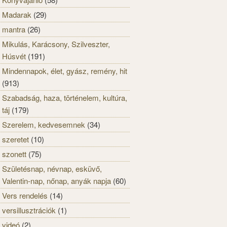
Madarak
(29)
mantra
(26)
Mikulás, Karácsony, Szilveszter,
Húsvét
(191)
Mindennapok, élet, gyász, remény, hit
(913)
Szabadság, haza, történelem, kultúra,
táj
(179)
Szerelem, kedvesemnek
(34)
szeretet
(10)
szonett
(75)
Születésnap, névnap, esküvő,
Valentin-nap, nőnap, anyák napja
(60)
Vers rendelés
(14)
versillusztrációk
(1)
videó
(2)