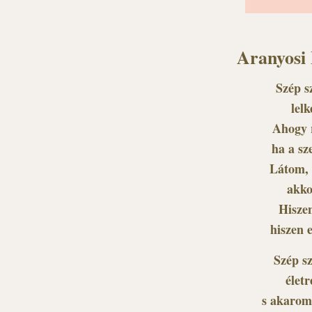
Aranyosi
Szép 
lel
Ahogy 
ha a s
Látom, 
akko
Hiszen
hiszen 
Szép s
élet
s akarom