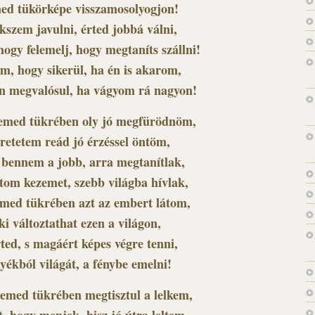
ed tükörképe visszamosolyogjon!
kszem javulni, érted jobbá válni,
hogy felemelj, hogy megtaníts szállni!
m, hogy sikerül, ha én is akarom,
n megvalósul, ha vágyom rá nagyon!
emed tükrében oly jó megfürödnöm,
retetem reád jó érzéssel öntöm,
 bennem a jobb, arra megtanítlak,
tom kezemet, szebb világba hívlak,
emed tükrében azt az embert látom,
ki változtathat ezen a világon,
rted, s magáért képes végre tenni,
yékból világát, a fénybe emelni!
zemed tükrében megtisztul a lelkem,