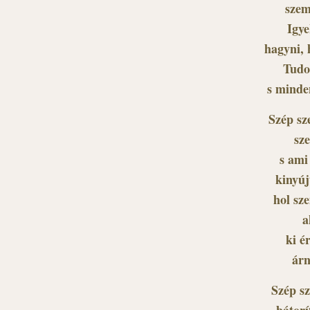
szem
Igye
hagyni, 
Tudo
s minde
Szép sz
sze
s ami
kinyúj
hol sz
a
ki é
árn
Szép s