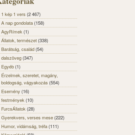
ategóriák
1 kép 1 vers
(2 467)
A nap gondolata
(158)
AgyRímek
(1)
Állatok, természet
(338)
Barátság, család
(54)
dalszöveg
(347)
Egyéb
(1)
Érzelmek, szeretet, magány,
boldogság, vágyakozás
(554)
Esemény
(16)
festmények
(10)
FurcsÁllatok
(28)
Gyerekvers, verses mese
(222)
Humor, vidámság, tréfa
(111)
Könyvajánló
(58)