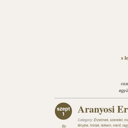
s l
csa
együ
Aranyosi Er
szept
1
Category:
Érzelmek, szeretet, 
fénybe
,
hívlak
,
lelkem
,
merít
,
rag
By