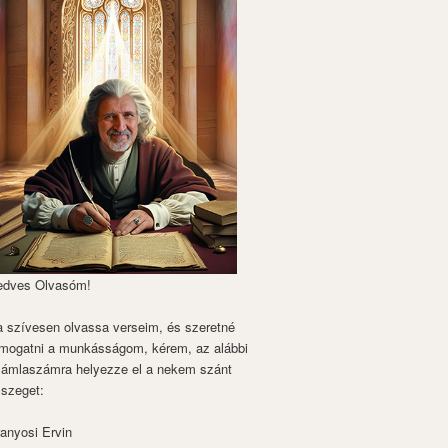
edves Olvasóm!
 szívesen olvassa verseim, és szeretné
mogatni a munkásságom, kérem, az alábbi
zámlaszámra helyezze el a nekem szánt
szeget:
anyosi Ervin