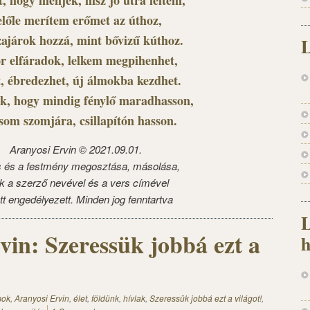
t, hogy menjek, hisz jó útra leltem,
előle merítem erőmet az úthoz,
szajárok hozzá, mint bővizű kúthoz.
L
r elfáradok, lelkem megpihenhet,
t, ébredezhet, új álmokba kezdhet.
k, hogy mindig fénylő maradhasson,
som szomjára, csillapítón hasson.
Aranyosi Ervin © 2021.09.01.
s és a festmény megosztása, másolása,
k a szerző nevével és a vers címével
tt engedélyezett. Minden jog fenntartva
L
vin: Szeressük jobbá ezt a
h
mok
,
Aranyosi Ervin
,
élet
,
földünk
,
hívlak
,
Szeressük jobbá ezt a világot!
,