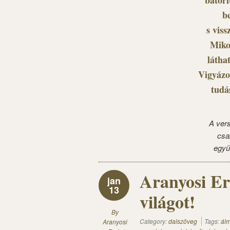
bátorí
b
s vis
Miko
látha
Vigyázo
tudá
A ver
csa
együ
Aranyosi Er
jan
13
világot!
By
Category:
dalszöveg
Tags:
ál
Aranyosi