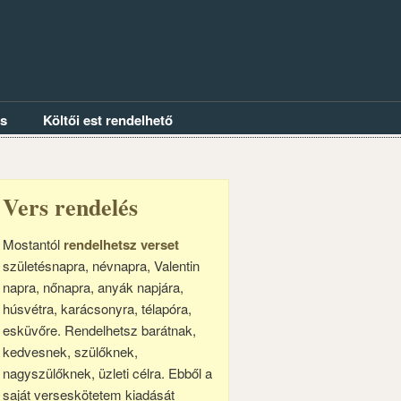
és
Költői est rendelhető
Vers rendelés
Mostantól
rendelhetsz verset
születésnapra, névnapra, Valentin
napra, nőnapra, anyák napjára,
húsvétra, karácsonyra, télapóra,
esküvőre. Rendelhetsz barátnak,
kedvesnek, szülőknek,
nagyszülőknek, üzleti célra. Ebből a
saját verseskötetem kiadását