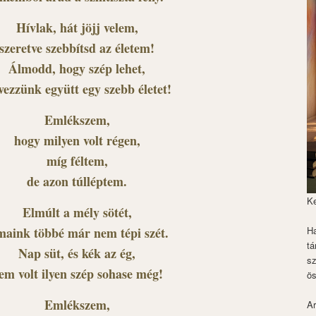
Hívlak, hát jöjj velem,
szeretve szebbítsd az életem!
Álmodd, hogy szép lehet,
vezzünk együtt egy szebb életet!
Emlékszem,
hogy milyen volt régen,
míg féltem,
de azon túlléptem.
K
Elmúlt a mély sötét,
maink többé már nem tépi szét.
Ha
tá
Nap süt, és kék az ég,
s
em volt ilyen szép sohase még!
ös
Emlékszem,
Ar