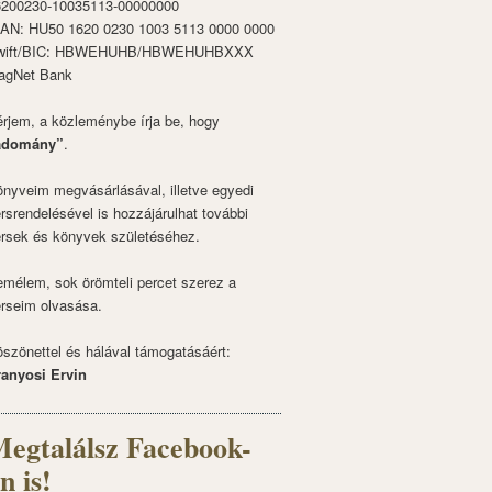
6200230-10035113-00000000
BAN: HU50 1620 0230 1003 5113 0000 0000
wift/BIC: HBWEHUHB/HBWEHUHBXXX
agNet Bank
rjem, a közleménybe írja be, hogy
adomány”
.
nyveim megvásárlásával, illetve egyedi
rsrendelésével is hozzájárulhat további
rsek és könyvek születéséhez.
mélem, sok örömteli percet szerez a
rseim olvasása.
szönettel és hálával támogatásáért:
ranyosi Ervin
egtalálsz Facebook-
n is!