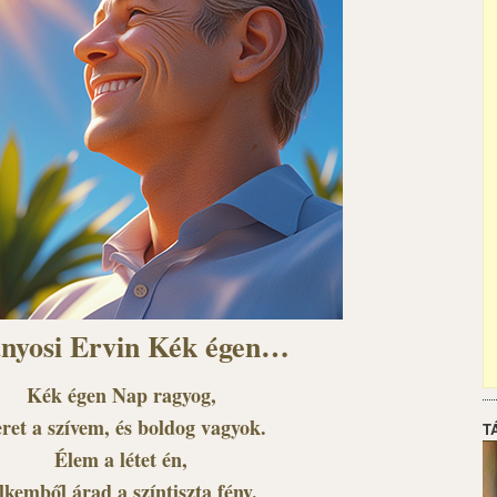
nyosi Ervin Kék égen…
Kék égen Nap ragyog,
eret a szívem, és boldog vagyok.
T
Élem a létet én,
elkemből árad a színtiszta fény.