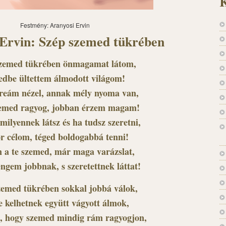
K
Festmény: Aranyosi Ervin
 Ervin: Szép szemed tükrében
szemed tükrében önmagamat látom,
kedbe ültettem álmodott világom!
reám nézel, annak mély nyoma van,
zemed ragyog, jobban érzem magam!
milyennek látsz és ha tudsz szeretni,
r célom, téged boldogabbá tenni!
 a te szemed, már maga varázslat,
engem jobbnak, s szeretettnek láttat!
zemed tükrében sokkal jobbá válok,
re kelhetnek együtt vágyott álmok,
, hogy szemed mindig rám ragyogjon,