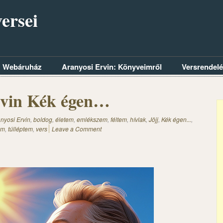
ersei
Webáruház
Aranyosi Ervin: Könyveimről
Versrendel
rvin Kék égen…
nyosi Ervin
,
boldog
,
életem
,
emlékszem
,
féltem
,
hívlak
,
Jöjj
,
Kék égen...
,
em
,
túlléptem
,
vers
Leave a Comment