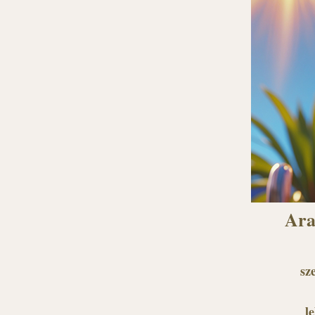
Ara
sz
l