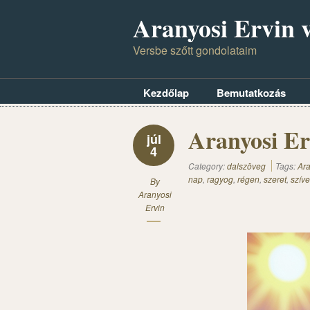
Aranyosi Ervin v
Versbe szőtt gondolataim
Kezdőlap
Bemutatkozás
Aranyosi E
júl
4
Category:
dalszöveg
Tags:
Ara
nap
,
ragyog
,
régen
,
szeret
,
szív
By
Aranyosi
Ervin