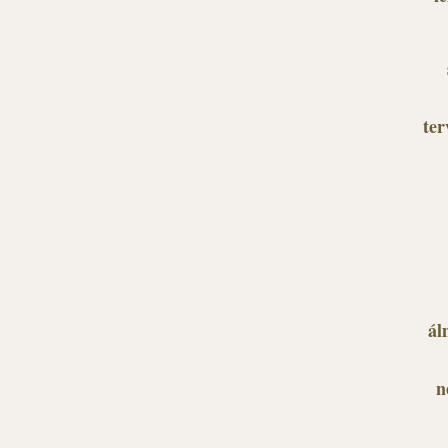
ter
ál
n