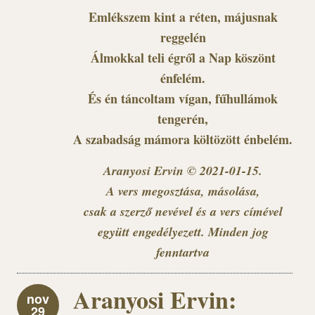
Emlékszem kint a réten, májusnak
reggelén
Álmokkal teli égről a Nap köszönt
énfelém.
És én táncoltam vígan, fűhullámok
tengerén,
A szabadság mámora költözött énbelém.
Aranyosi Ervin © 2021-01-15.
A vers megosztása, másolása,
csak a szerző nevével és a vers címével
együtt engedélyezett. Minden jog
fenntartva
Aranyosi Ervin:
nov
29