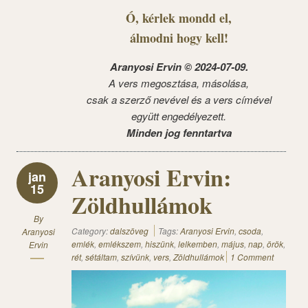
Ó, kérlek mondd el,
álmodni hogy kell!
Aranyosi Ervin © 2024-07-09.
A vers megosztása, másolása,
csak a szerző nevével és a vers címével
együtt engedélyezett.
Minden jog fenntartva
Aranyosi Ervin:
jan
15
Zöldhullámok
By
Category:
dalszöveg
Tags:
Aranyosi Ervin
,
csoda
,
Aranyosi
emlék
,
emlékszem
,
hiszünk
,
lelkemben
,
május
,
nap
,
örök
,
Ervin
rét
,
sétáltam
,
szívünk
,
vers
,
Zöldhullámok
1 Comment