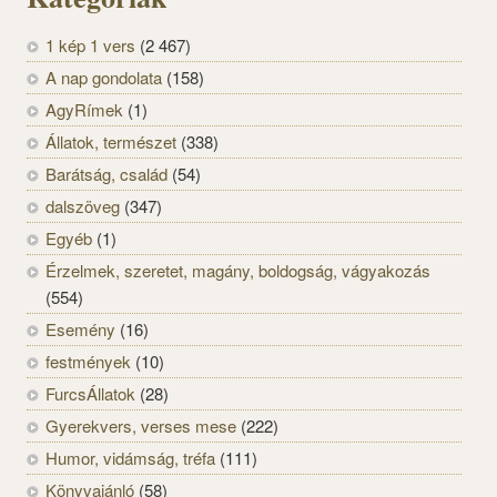
1 kép 1 vers
(2 467)
A nap gondolata
(158)
AgyRímek
(1)
Állatok, természet
(338)
Barátság, család
(54)
dalszöveg
(347)
Egyéb
(1)
Érzelmek, szeretet, magány, boldogság, vágyakozás
(554)
Esemény
(16)
festmények
(10)
FurcsÁllatok
(28)
Gyerekvers, verses mese
(222)
Humor, vidámság, tréfa
(111)
Könyvajánló
(58)