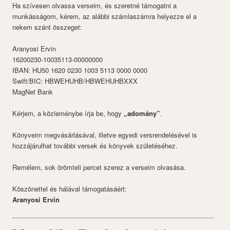
Ha szívesen olvassa verseim, és szeretné támogatni a
munkásságom, kérem, az alábbi számlaszámra helyezze el a
nekem szánt összeget:
Aranyosi Ervin
16200230-10035113-00000000
IBAN: HU50 1620 0230 1003 5113 0000 0000
Swift/BIC: HBWEHUHB/HBWEHUHBXXX
MagNet Bank
Kérjem, a közleménybe írja be, hogy
„adomány”
.
Könyveim megvásárlásával, illetve egyedi versrendelésével is
hozzájárulhat további versek és könyvek születéséhez.
Remélem, sok örömteli percet szerez a verseim olvasása.
Köszönettel és hálával támogatásáért:
Aranyosi Ervin