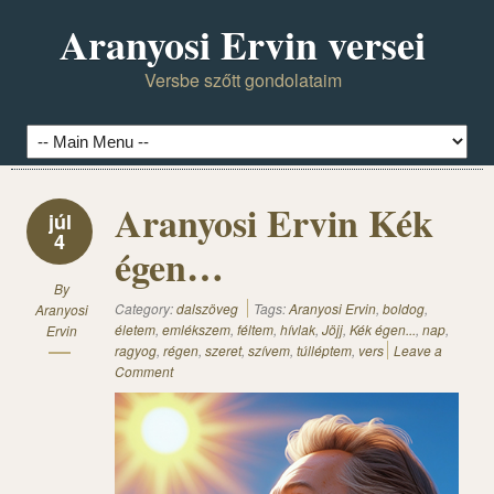
Aranyosi Ervin versei
Versbe szőtt gondolataim
Aranyosi Ervin Kék
júl
4
égen…
By
Category:
dalszöveg
Tags:
Aranyosi Ervin
,
boldog
,
Aranyosi
életem
,
emlékszem
,
féltem
,
hívlak
,
Jöjj
,
Kék égen...
,
nap
,
Ervin
ragyog
,
régen
,
szeret
,
szívem
,
túlléptem
,
vers
Leave a
Comment