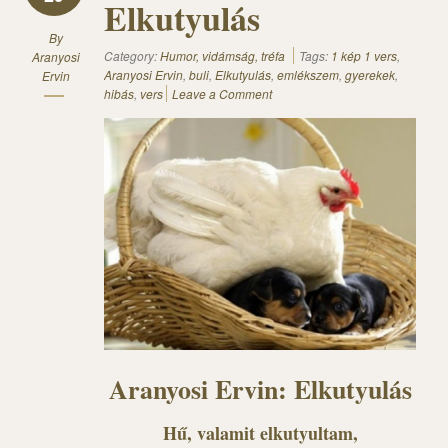
Elkutyulás
By
Category:
Humor, vidámság, tréfa
Tags:
1 kép 1 vers
,
Aranyosi
Aranyosi Ervin
,
buli
,
Elkutyulás
,
emlékszem
,
gyerekek
,
Ervin
hibás
,
vers
Leave a Comment
Aranyosi Ervin: Elkutyulás
Hű, valamit elkutyultam,