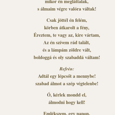
mikor én megláttalak,
s álmaim végre valóra váltak!
Csak jöttél én felém,
körben átkarolt a fény,
Éreztem, te vagy az, kire vártam,
Az én szívem rád talált,
és a lámpám zöldre vált,
boldoggá és oly szabaddá váltam!
Refrén:
Adtál egy lépcsőt a mennybe!
szabad álmot a szép végtelenbe!
Ó, kérlek mondd el,
álmodni hogy kell!
Emlékszem, egy napon,