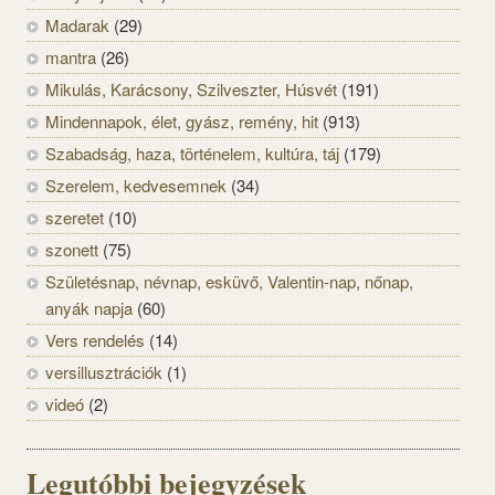
Madarak
(29)
mantra
(26)
Mikulás, Karácsony, Szilveszter, Húsvét
(191)
Mindennapok, élet, gyász, remény, hit
(913)
Szabadság, haza, történelem, kultúra, táj
(179)
Szerelem, kedvesemnek
(34)
szeretet
(10)
szonett
(75)
Születésnap, névnap, esküvő, Valentin-nap, nőnap,
anyák napja
(60)
Vers rendelés
(14)
versillusztrációk
(1)
videó
(2)
Legutóbbi bejegyzések