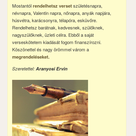
Mostantól
rendelhetsz verset
születésnapra,
névnapra, Valentin napra, nőnapra, anyák napjára,
húsvétra, karácsonyra, télapóra, esküvőre.
Rendelhetsz barátnak, kedvesnek, szülőknek,
nagyszülőknek, üzleti célra. Ebből a saját
verseskötetem kiadását fogom finanszírozni.
Köszönettel és nagy örömmel várom a
megrendeléseket.
Szeretettel:
Aranyosi Ervin