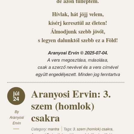
de azon túlléptem.
Hívlak, hát jöjj velem,
kísérj keresztül az életen!
Álmodjunk szebb jövőt,
s legyen dalunktól szebb ez a Föld!
Aranyosi Ervin © 2025-07-04.
A vers megosztása, másolása,
csak a szerző nevével és a vers címével
együtt engedélyezett. Minden jog fenntartva
Aranyosi Ervin: 3.
júl
24
szem (homlok)
By
csakra
Aranyosi
Ervin
Category:
mantra
Tags:
3. szem (homlok) csakra
,