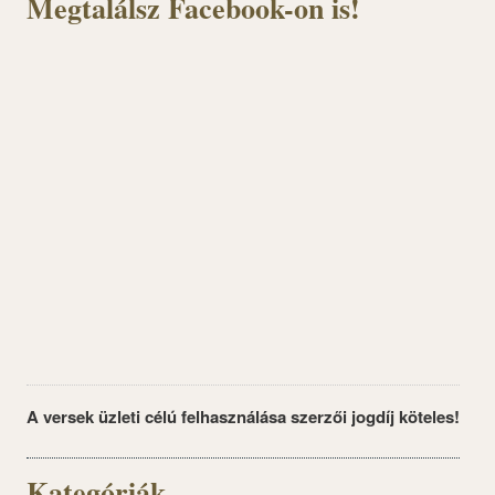
Megtalálsz Facebook-on is!
A versek üzleti célú felhasználása szerzői jogdíj köteles!
Kategóriák