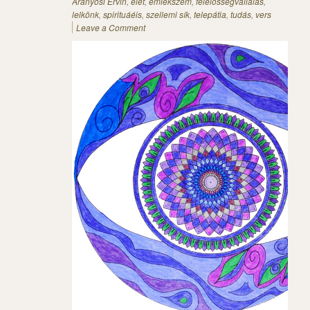
Aranyosi Ervin
,
élet
,
emlékszem
,
felelősségvállalás
,
lelkönk
,
spirituáéis
,
szellemi sík
,
telepátia
,
tudás
,
vers
Leave a Comment