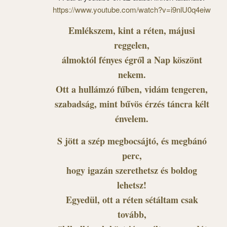
https://www.youtube.com/watch?v=i9nlU0q4eiw
Emlékszem, kint a réten, májusi
reggelen,
álmoktól fényes égről a Nap köszönt
nekem.
Ott a hullámzó fűben, vidám tengeren,
szabadság, mint bűvös érzés táncra kélt
énvelem.
S jött a szép megbocsájtó, és megbánó
perc,
hogy igazán szerethetsz és boldog
lehetsz!
Egyedül, ott a réten sétáltam csak
tovább,