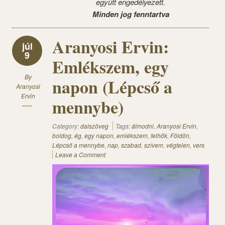
együtt engedélyezett.
Minden jog fenntartva
Aranyosi Ervin:
júl
9
Emlékszem, egy
By
napon (Lépcső a
Aranyosi
Ervin
mennybe)
Category:
dalszöveg
Tags:
álmodni
,
Aranyosi Ervin
,
boldog
,
ég
,
egy napon
,
emlékszem
,
felhők
,
Földön
,
Lépcső a mennybe
,
nap
,
szabad
,
szívem
,
végtelen
,
vers
Leave a Comment