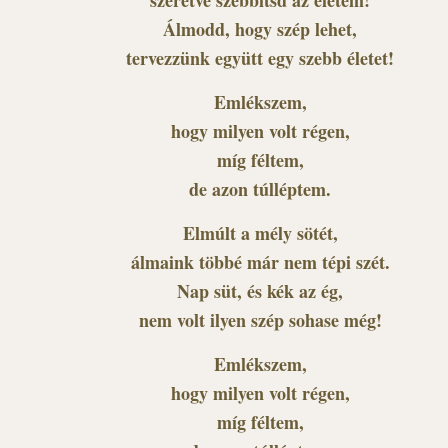
szeretve szebbítsd az életem!
Álmodd, hogy szép lehet,
tervezzünk együtt egy szebb életet!
Emlékszem,
hogy milyen volt régen,
míg féltem,
de azon túlléptem.
Elmúlt a mély sötét,
álmaink többé már nem tépi szét.
Nap süt, és kék az ég,
nem volt ilyen szép sohase még!
Emlékszem,
hogy milyen volt régen,
míg féltem,