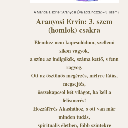
A Mandala színeit Aranyosi Éva adta hozzá: – 3. szem (homl
Aranyosi Ervin: 3. szem
(homlok) csakra
Elemhez nem kapcsolódom, szellemi
síkon vagyok,
a színe az indigókék, száma kettő, s fenn
ragyog.
Ott az ösztönös megérzés, mélyre látás,
megsejtés,
összekapcsol két világot, ha kell a
felismerés!
Hozzáférés Akashához, s ott van már
minden tudás,
spirituális életben, főbb szintekre