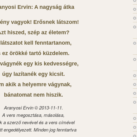
anyosi Ervin: A nagyság átka
ny vagyok! Erősnek látszom!
zt hiszed, szép az életem?
 látszatot kell fenntartanom,
s ez örökké tartó küzdelem.
vágynék egy kis kedvességre,
úgy lazítanék egy kicsit.
m akik a helyemre vágynak,
bánatomat nem hiszik.
Aranyosi Ervin © 2013-11-11.
A vers megosztása, másolása,
k a szerző nevével és a vers címével
tt engedélyezett. Minden jog fenntartva