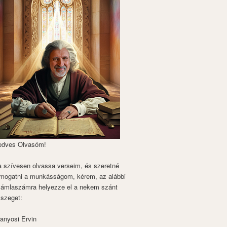
edves Olvasóm!
 szívesen olvassa verseim, és szeretné
mogatni a munkásságom, kérem, az alábbi
zámlaszámra helyezze el a nekem szánt
szeget:
anyosi Ervin