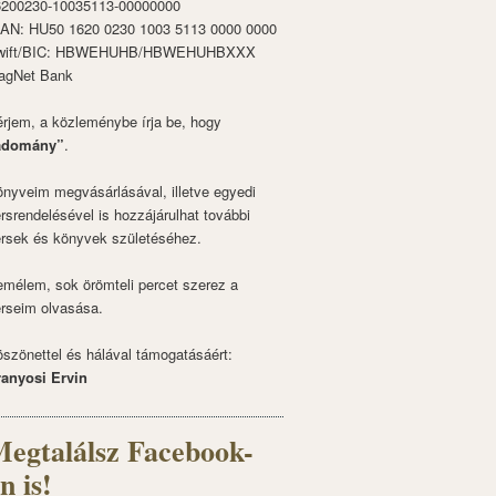
6200230-10035113-00000000
BAN: HU50 1620 0230 1003 5113 0000 0000
wift/BIC: HBWEHUHB/HBWEHUHBXXX
agNet Bank
rjem, a közleménybe írja be, hogy
adomány”
.
nyveim megvásárlásával, illetve egyedi
rsrendelésével is hozzájárulhat további
rsek és könyvek születéséhez.
mélem, sok örömteli percet szerez a
rseim olvasása.
szönettel és hálával támogatásáért:
ranyosi Ervin
egtalálsz Facebook-
n is!