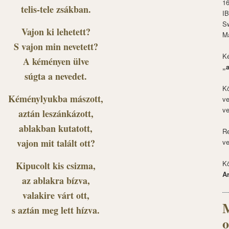
1
telis-tele zsákban.
I
S
Vajon ki lehetett?
M
S vajon min nevetett?
Ké
A kéményen ülve
„
súgta a nevedet.
Kö
Kéménylyukba mászott,
ve
ve
aztán leszánkázott,
ablakban kutatott,
Re
vajon mit talált ott?
ve
Kö
Kipucolt kis csizma,
A
az ablakra bízva,
valakire várt ott,
M
s aztán meg lett hízva.
o