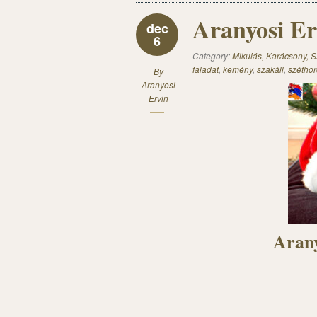
Aranyosi Er
dec
6
Category:
Mikulás, Karácsony, S
faladat
,
kemény
,
szakáll
,
szétho
By
Aranyosi
Ervin
Arany