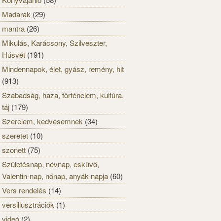
Madarak
(29)
mantra
(26)
Mikulás, Karácsony, Szilveszter,
Húsvét
(191)
Mindennapok, élet, gyász, remény, hit
(913)
Szabadság, haza, történelem, kultúra,
táj
(179)
Szerelem, kedvesemnek
(34)
szeretet
(10)
szonett
(75)
Születésnap, névnap, esküvő,
Valentin-nap, nőnap, anyák napja
(60)
Vers rendelés
(14)
versillusztrációk
(1)
videó
(2)