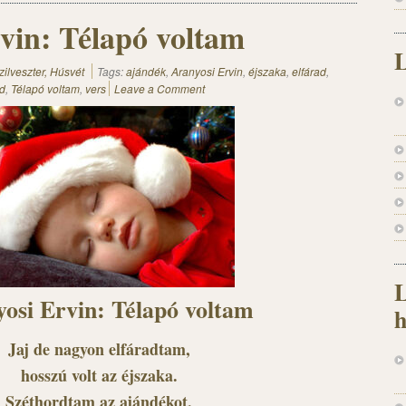
vin: Télapó voltam
L
zilveszter, Húsvét
Tags:
ajándék
,
Aranyosi Ervin
,
éjszaka
,
elfárad
,
rd
,
Télapó voltam
,
vers
Leave a Comment
L
osi Ervin: Télapó voltam
h
Jaj de nagyon elfáradtam,
hosszú volt az éjszaka.
Széthordtam az ajándékot,