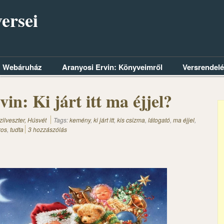
ersei
Webáruház
Aranyosi Ervin: Könyveimről
Versrendel
in: Ki járt itt ma éjjel?
zilveszter, Húsvét
Tags:
kemény
,
ki járt itt
,
kis csizma
,
látogató
,
ma éjjel
,
ros
,
tudta
3 hozzászólás