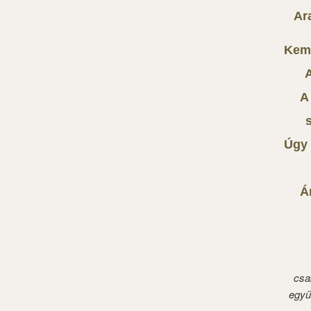
Ar
Kemé
A
A
Úgy 
Á
csa
együ