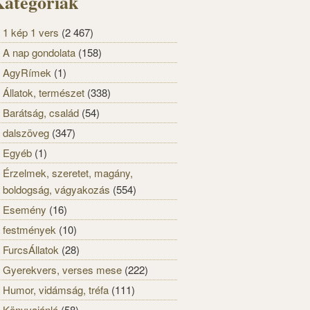
ategóriák
1 kép 1 vers
(2 467)
A nap gondolata
(158)
AgyRímek
(1)
Állatok, természet
(338)
Barátság, család
(54)
dalszöveg
(347)
Egyéb
(1)
Érzelmek, szeretet, magány,
boldogság, vágyakozás
(554)
Esemény
(16)
festmények
(10)
FurcsÁllatok
(28)
Gyerekvers, verses mese
(222)
Humor, vidámság, tréfa
(111)
Könyvajánló
(58)