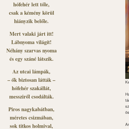
hófehér lett tőle,
csak a kémény körül
hiányzik belőle.
Mert valaki járt itt!
Lábnyoma világít!
Néhány szarvas nyoma
és egy száné látszik.
Az utcai lámpák,
– ők biztosan látták –
K
hófehér szakállát,
Ha
messziről csodálták.
tá
s
Piros nagykabátban,
ös
méretes csizmában,
Ar
sok titkos holmival,