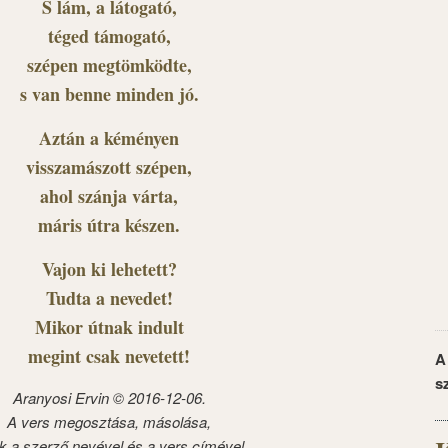
S lám, a látogató,
téged támogató,
szépen megtömködte,
s van benne minden jó.
Aztán a kéményen
visszamászott szépen,
ahol szánja várta,
máris útra készen.
Vajon ki lehetett?
Tudta a nevedet!
Mikor útnak indult
megint csak nevetett!
A
s
Aranyosi Ervin © 2016-12-06.
A vers megosztása, másolása,
k a szerző nevével és a vers címével