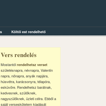
és
Költői est rendelhető
Vers rendelés
Mostantól
rendelhetsz verset
születésnapra, névnapra, Valentin
napra, nőnapra, anyák napjára,
húsvétra, karácsonyra, télapóra,
esküvőre. Rendelhetsz barátnak,
kedvesnek, szülőknek,
nagyszülőknek, üzleti célra. Ebből a
saját verseskötetem kiadását