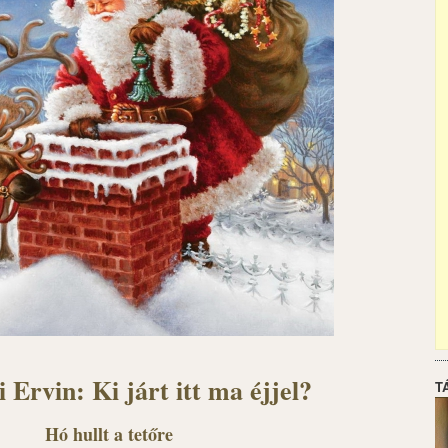
 Ervin: Ki járt itt ma éjjel?
T
Hó hullt a tetőre