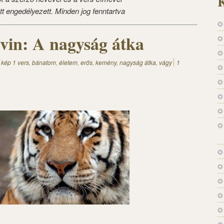
K
tt engedélyezett. Minden jog fenntartva
vin: A nagyság átka
 kép 1 vers
,
bánatom
,
életem
,
erős
,
kemény
,
nagyság átka
,
vágy
1