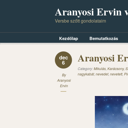
Aranyosi Ervin v
Versbe szőtt gondolataim
Kezdőlap
Bemutatkozás
Aranyosi Erv
dec
6
Category:
Mikulás, Karácsony, S
nagykabát
,
nevedet
,
nevetett
,
Pi
By
Aranyosi
Ervin