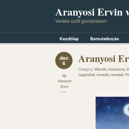
Aranyosi Ervin v
Versbe szőtt gondolataim
Kezdőlap
Bemutatkozás
Aranyosi Erv
dec
6
Category:
Mikulás, Karácsony, S
nagykabát
,
nevedet
,
nevetett
,
Pi
By
Aranyosi
Ervin