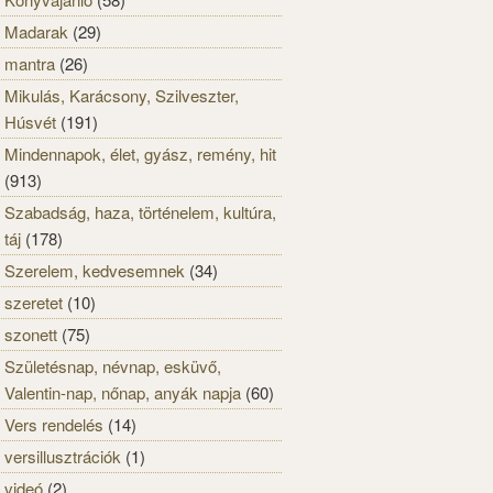
Madarak
(29)
mantra
(26)
Mikulás, Karácsony, Szilveszter,
Húsvét
(191)
Mindennapok, élet, gyász, remény, hit
(913)
Szabadság, haza, történelem, kultúra,
táj
(178)
Szerelem, kedvesemnek
(34)
szeretet
(10)
szonett
(75)
Születésnap, névnap, esküvő,
Valentin-nap, nőnap, anyák napja
(60)
Vers rendelés
(14)
versillusztrációk
(1)
videó
(2)