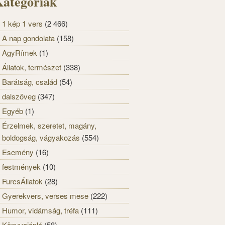
ategóriák
1 kép 1 vers
(2 466)
A nap gondolata
(158)
AgyRímek
(1)
Állatok, természet
(338)
Barátság, család
(54)
dalszöveg
(347)
Egyéb
(1)
Érzelmek, szeretet, magány,
boldogság, vágyakozás
(554)
Esemény
(16)
festmények
(10)
FurcsÁllatok
(28)
Gyerekvers, verses mese
(222)
Humor, vidámság, tréfa
(111)
Könyvajánló
(58)