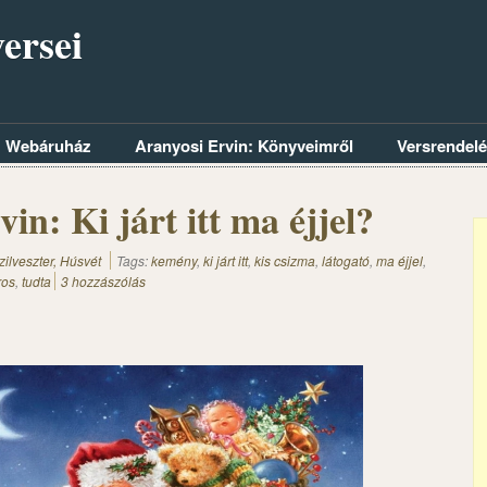
ersei
Webáruház
Aranyosi Ervin: Könyveimről
Versrendel
in: Ki járt itt ma éjjel?
zilveszter, Húsvét
Tags:
kemény
,
ki járt itt
,
kis csizma
,
látogató
,
ma éjjel
,
ros
,
tudta
3 hozzászólás