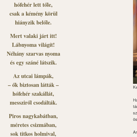
hófehér lett tőle,
csak a kémény körül
hiányzik belőle.
Mert valaki járt itt!
Lábnyoma világít!
Néhány szarvas nyoma
és egy száné látszik.
Az utcai lámpák,
– ők biztosan látták –
K
hófehér szakállát,
Ha
messziről csodálták.
tá
s
Piros nagykabátban,
ös
méretes csizmában,
Ar
sok titkos holmival,