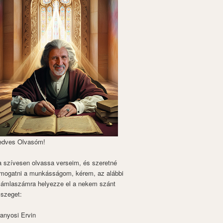
edves Olvasóm!
 szívesen olvassa verseim, és szeretné
mogatni a munkásságom, kérem, az alábbi
zámlaszámra helyezze el a nekem szánt
szeget:
anyosi Ervin