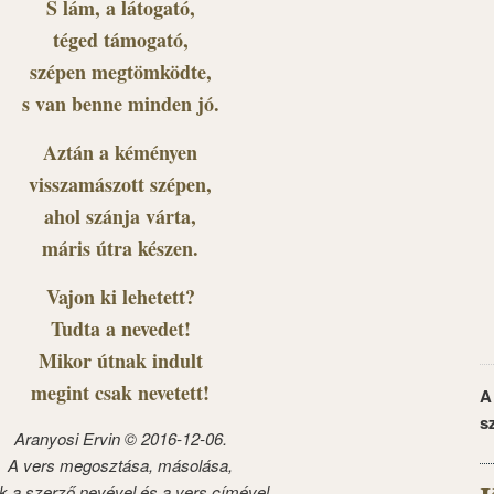
S lám, a látogató,
téged támogató,
szépen megtömködte,
s van benne minden jó.
Aztán a kéményen
visszamászott szépen,
ahol szánja várta,
máris útra készen.
Vajon ki lehetett?
Tudta a nevedet!
Mikor útnak indult
megint csak nevetett!
A
s
Aranyosi Ervin © 2016-12-06.
A vers megosztása, másolása,
k a szerző nevével és a vers címével