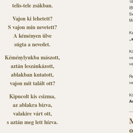
1
telis-tele zsákban.
I
S
Vajon ki lehetett?
M
S vajon min nevetett?
Ké
A kéményen ülve
„
súgta a nevedet.
Kö
Kéménylyukba mászott,
ve
ve
aztán leszánkázott,
ablakban kutatott,
Re
vajon mit talált ott?
ve
Kö
Kipucolt kis csizma,
A
az ablakra bízva,
valakire várt ott,
M
s aztán meg lett hízva.
o