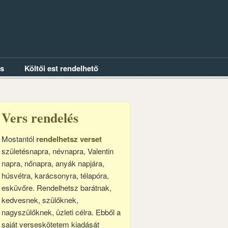
és
Költői est rendelhető
Vers rendelés
Mostantól
rendelhetsz verset
születésnapra, névnapra, Valentin
napra, nőnapra, anyák napjára,
húsvétra, karácsonyra, télapóra,
esküvőre. Rendelhetsz barátnak,
kedvesnek, szülőknek,
nagyszülőknek, üzleti célra. Ebből a
saját verseskötetem kiadását