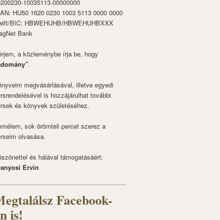
6200230-10035113-00000000
BAN: HU50 1620 0230 1003 5113 0000 0000
wift/BIC: HBWEHUHB/HBWEHUHBXXX
agNet Bank
rjem, a közleménybe írja be, hogy
adomány”
.
nyveim megvásárlásával, illetve egyedi
rsrendelésével is hozzájárulhat további
rsek és könyvek születéséhez.
mélem, sok örömteli percet szerez a
rseim olvasása.
szönettel és hálával támogatásáért:
ranyosi Ervin
egtalálsz Facebook-
n is!