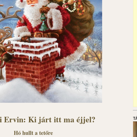
 Ervin: Ki járt itt ma éjjel?
T
Hó hullt a tetőre