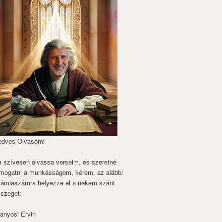
edves Olvasóm!
 szívesen olvassa verseim, és szeretné
mogatni a munkásságom, kérem, az alábbi
zámlaszámra helyezze el a nekem szánt
szeget:
anyosi Ervin