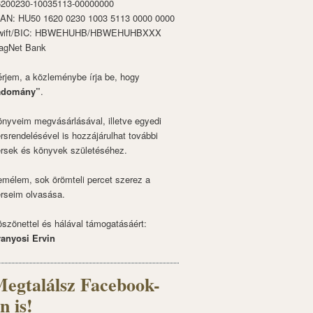
6200230-10035113-00000000
BAN: HU50 1620 0230 1003 5113 0000 0000
wift/BIC: HBWEHUHB/HBWEHUHBXXX
agNet Bank
rjem, a közleménybe írja be, hogy
adomány”
.
nyveim megvásárlásával, illetve egyedi
rsrendelésével is hozzájárulhat további
rsek és könyvek születéséhez.
mélem, sok örömteli percet szerez a
rseim olvasása.
szönettel és hálával támogatásáért:
ranyosi Ervin
egtalálsz Facebook-
n is!