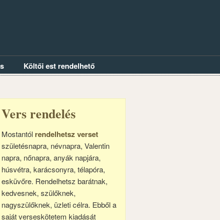
és
Költői est rendelhető
Vers rendelés
Mostantól
rendelhetsz verset
születésnapra, névnapra, Valentin
napra, nőnapra, anyák napjára,
húsvétra, karácsonyra, télapóra,
esküvőre. Rendelhetsz barátnak,
kedvesnek, szülőknek,
nagyszülőknek, üzleti célra. Ebből a
saját verseskötetem kiadását