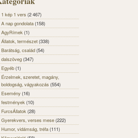
ategóriák
1 kép 1 vers
(2 467)
A nap gondolata
(158)
AgyRímek
(1)
Állatok, természet
(338)
Barátság, család
(54)
dalszöveg
(347)
Egyéb
(1)
Érzelmek, szeretet, magány,
boldogság, vágyakozás
(554)
Esemény
(16)
festmények
(10)
FurcsÁllatok
(28)
Gyerekvers, verses mese
(222)
Humor, vidámság, tréfa
(111)
Könyvajánló
(58)