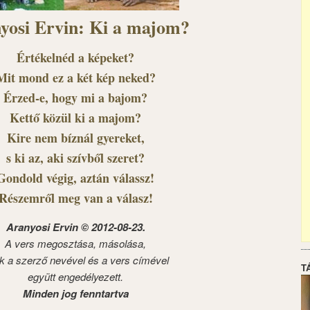
yosi Ervin: Ki a majom?
Értékelnéd a képeket?
Mit mond ez a két kép neked?
Érzed-e, hogy mi a bajom?
Kettő közül ki a majom?
Kire nem bíznál gyereket,
s ki az, aki szívből szeret?
Gondold végig, aztán válassz!
Részemről meg van a válasz!
Aranyosi Ervin © 2012-08-23.
A vers megosztása, másolása,
k a szerző nevével és a vers címével
T
együtt engedélyezett.
Minden jog fenntartva