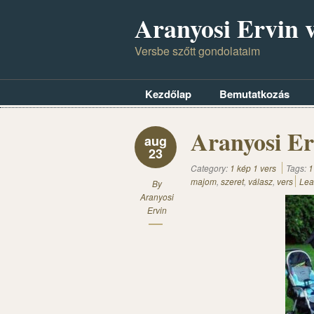
Aranyosi Ervin v
Versbe szőtt gondolataim
Kezdőlap
Bemutatkozás
Aranyosi Er
aug
23
Category:
1 kép 1 vers
Tags:
1
majom
,
szeret
,
válasz
,
vers
Lea
By
Aranyosi
Ervin