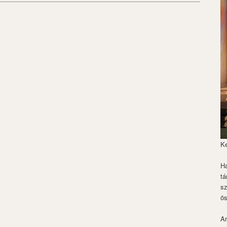
K
Ha
tá
s
ös
Ar