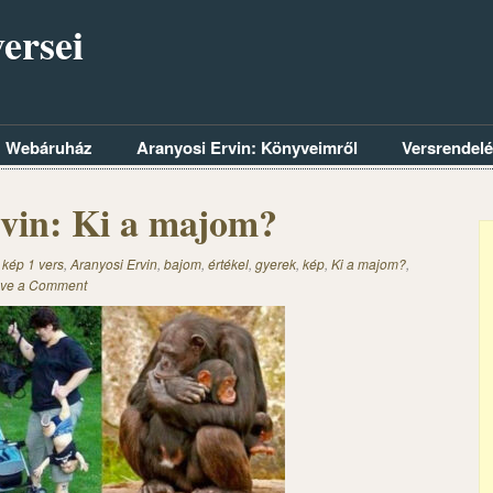
ersei
Webáruház
Aranyosi Ervin: Könyveimről
Versrendel
vin: Ki a majom?
 kép 1 vers
,
Aranyosi Ervin
,
bajom
,
értékel
,
gyerek
,
kép
,
Ki a majom?
,
ve a Comment