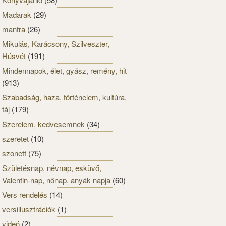
Madarak
(29)
mantra
(26)
Mikulás, Karácsony, Szilveszter,
Húsvét
(191)
Mindennapok, élet, gyász, remény, hit
(913)
Szabadság, haza, történelem, kultúra,
táj
(179)
Szerelem, kedvesemnek
(34)
szeretet
(10)
szonett
(75)
Születésnap, névnap, esküvő,
Valentin-nap, nőnap, anyák napja
(60)
Vers rendelés
(14)
versillusztrációk
(1)
videó
(2)