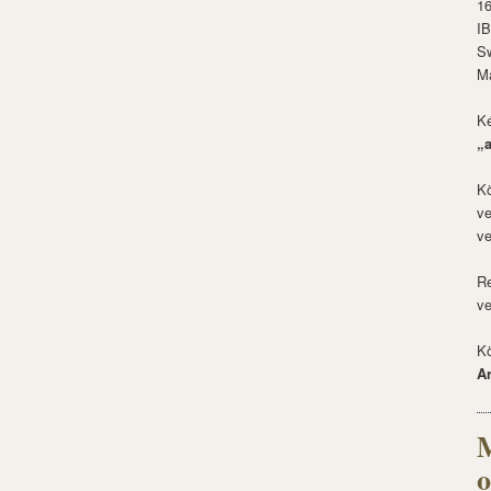
1
I
S
M
Ké
„
Kö
ve
ve
Re
ve
Kö
A
M
o