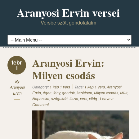
Aranyosi Ervin versei
Versbe szőtt gondolataim
Aranyosi Ervin:
febr
1
Milyen csodás
By
Category:
1 kép 1 vers
Tags:
1 kép 1 vers
,
Aranyosi
Aranyosi
Ervin
,
égen
,
fény
,
gondok
,
keríiésen
,
Milyen csodás
,
Múlt
,
Ervin
Napocska
,
szágukdó
,
tiszta
,
vers
,
világ
Leave a
Comment