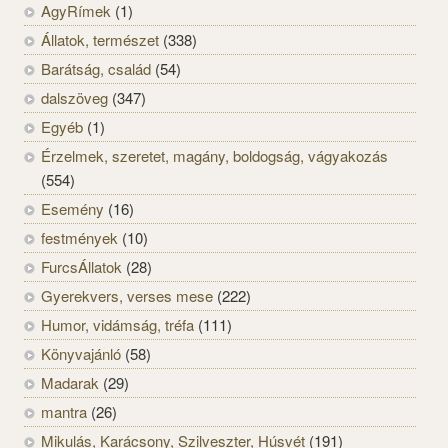
AgyRímek
(1)
Állatok, természet
(338)
Barátság, család
(54)
dalszöveg
(347)
Egyéb
(1)
Érzelmek, szeretet, magány, boldogság, vágyakozás
(554)
Esemény
(16)
festmények
(10)
FurcsÁllatok
(28)
Gyerekvers, verses mese
(222)
Humor, vidámság, tréfa
(111)
Könyvajánló
(58)
Madarak
(29)
mantra
(26)
Mikulás, Karácsony, Szilveszter, Húsvét
(191)