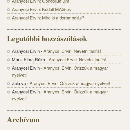
Aranyosi Ervin: Gondoljuk újra!
Aranyosi Ervin: Kódolt MAG-ok
Aranyosi Ervin: Mire jó a dorombolás?
Legutóbbi hozzászólások
Aranyosi Ervin
-
Aranyosi Ervin: Nevetni taníts!
Mária Klára Róka
-
Aranyosi Ervin: Nevetni taníts!
Aranyosi Ervin
-
Aranyosi Ervin: Őrizzük a magyar
nyelvet!
Zala va
-
Aranyosi Ervin: Őrizzük a magyar nyelvet!
Aranyosi Ervin
-
Aranyosi Ervin: Őrizzük a magyar
nyelvet!
Archívum