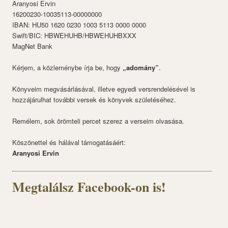
Aranyosi Ervin
16200230-10035113-00000000
IBAN: HU50 1620 0230 1003 5113 0000 0000
Swift/BIC: HBWEHUHB/HBWEHUHBXXX
MagNet Bank
Kérjem, a közleménybe írja be, hogy
„adomány”
.
Könyveim megvásárlásával, illetve egyedi versrendelésével is
hozzájárulhat további versek és könyvek születéséhez.
Remélem, sok örömteli percet szerez a verseim olvasása.
Köszönettel és hálával támogatásáért:
Aranyosi Ervin
Megtalálsz Facebook-on is!