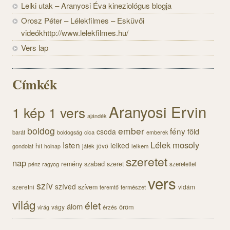
Lelki utak – Aranyosi Éva kineziológus blogja
Orosz Péter – Lélekfilmes – Esküvői
videókhttp://www.lelekfilmes.hu/
Vers lap
Címkék
Aranyosi Ervin
1 kép 1 vers
ajándék
boldog
ember
fény
föld
csoda
barát
cica
boldogság
emberek
Lélek
mosoly
Isten
lelked
hit
jövő
gondolat
játék
lelkem
holnap
szeretet
nap
szabad
remény
szeret
pénz
szeretettel
ragyog
vers
szív
szíved
szeretni
szívem
vidám
természet
teremtő
világ
élet
álom
öröm
vágy
érzés
virág