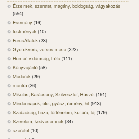
Érzelmek, szeretet, magány, boldogság, vágyakozás
(554)
Esemény
(16)
festmények
(10)
FurcsÁllatok
(28)
Gyerekvers, verses mese
(222)
Humor, vidámság, tréfa
(111)
Könyvajánló
(58)
Madarak
(29)
mantra
(26)
Mikulás, Karácsony, Szilveszter, Húsvét
(191)
Mindennapok, élet, gyász, remény, hit
(913)
Szabadság, haza, történelem, kultúra, táj
(179)
Szerelem, kedvesemnek
(34)
szeretet
(10)