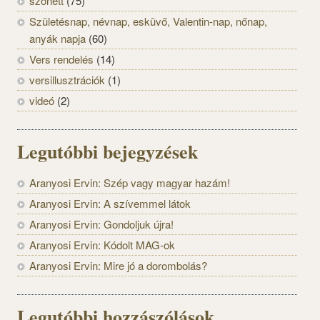
szonett
(75)
Születésnap, névnap, esküvő, Valentin-nap, nőnap,
anyák napja
(60)
Vers rendelés
(14)
versillusztrációk
(1)
videó
(2)
Legutóbbi bejegyzések
Aranyosi Ervin: Szép vagy magyar hazám!
Aranyosi Ervin: A szívemmel látok
Aranyosi Ervin: Gondoljuk újra!
Aranyosi Ervin: Kódolt MAG-ok
Aranyosi Ervin: Mire jó a dorombolás?
Legutóbbi hozzászólások