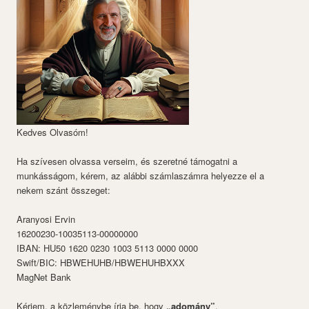
Kedves Olvasóm!
Ha szívesen olvassa verseim, és szeretné támogatni a
munkásságom, kérem, az alábbi számlaszámra helyezze el a
nekem szánt összeget:
Aranyosi Ervin
16200230-10035113-00000000
IBAN: HU50 1620 0230 1003 5113 0000 0000
Swift/BIC: HBWEHUHB/HBWEHUHBXXX
MagNet Bank
Kérjem, a közleménybe írja be, hogy
„adomány”
.