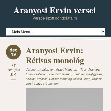
Aranyosi Ervin versei
Versbe szőtt gondolataim
Aranyosi Ervin:
dec
19
Rétisas monológ
By
Category:
Állatok, természet
,
Madarak
Tags:
Aranyosi
Aranyosi
Ervin
,
családom
,
ellenőrzöm
,
enni
,
manőver
,
megfigyelés
,
Ervin
pockok
,
praktika
,
Rétisas monológ
,
taktika
,
terep
,
vadász
,
vers
Leave a Comment