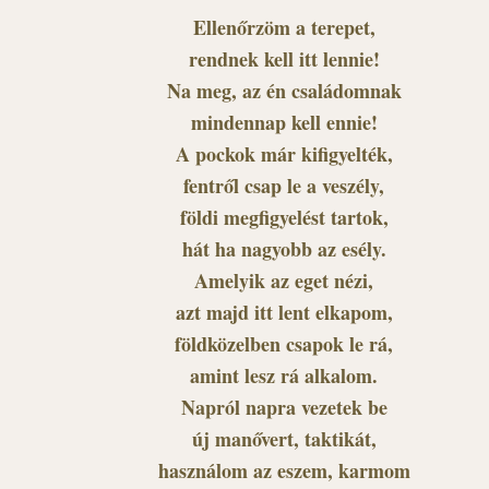
Ellenőrzöm a terepet,
rendnek kell itt lennie!
Na meg, az én családomnak
mindennap kell ennie!
A pockok már kifigyelték,
fentről csap le a veszély,
földi megfigyelést tartok,
hát ha nagyobb az esély.
Amelyik az eget nézi,
azt majd itt lent elkapom,
földközelben csapok le rá,
amint lesz rá alkalom.
Napról napra vezetek be
új manővert, taktikát,
használom az eszem, karmom