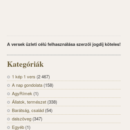
A versek üzleti célú felhasználása szerzői jogdíj köteles!
Kategóriák
1 kép 1 vers
(2 467)
A nap gondolata
(158)
AgyRímek
(1)
Állatok, természet
(338)
Barátság, család
(54)
dalszöveg
(347)
Egyéb
(1)