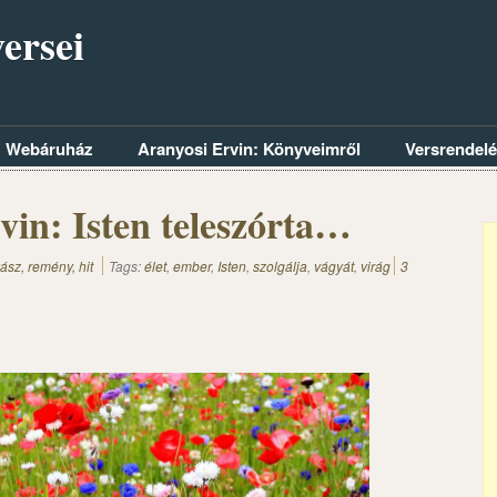
ersei
Webáruház
Aranyosi Ervin: Könyveimről
Versrendel
vin: Isten teleszórta…
ász, remény, hit
Tags:
élet
,
ember
,
Isten
,
szolgálja
,
vágyát
,
virág
3