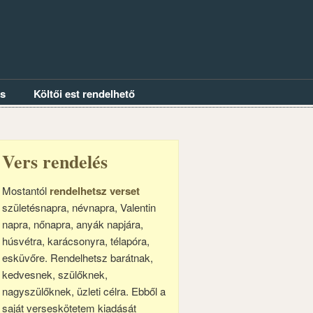
és
Költői est rendelhető
Vers rendelés
Mostantól
rendelhetsz verset
születésnapra, névnapra, Valentin
napra, nőnapra, anyák napjára,
húsvétra, karácsonyra, télapóra,
esküvőre. Rendelhetsz barátnak,
kedvesnek, szülőknek,
nagyszülőknek, üzleti célra. Ebből a
saját verseskötetem kiadását