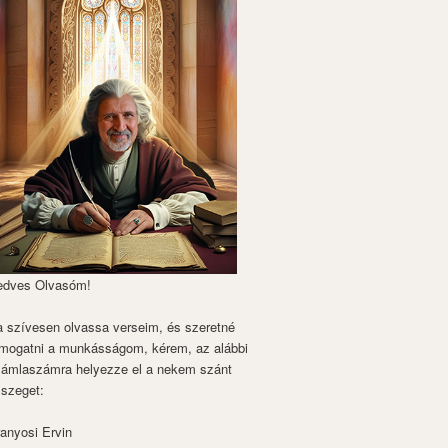
edves Olvasóm!
 szívesen olvassa verseim, és szeretné
mogatni a munkásságom, kérem, az alábbi
zámlaszámra helyezze el a nekem szánt
szeget:
anyosi Ervin