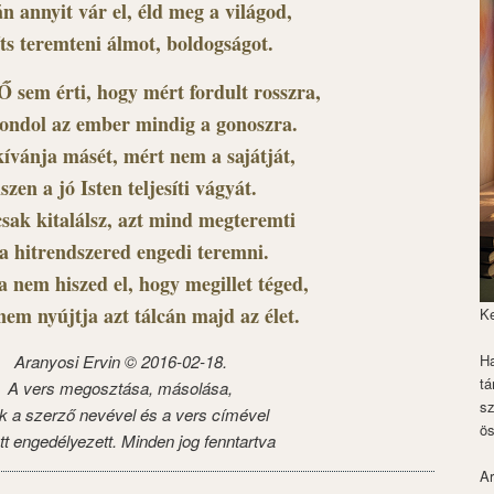
n annyit vár el, éld meg a világod,
íts teremteni álmot, boldogságot.
 sem érti, hogy mért fordult rosszra,
ondol az ember mindig a gonoszra.
ívánja másét, mért nem a sajátját,
szen a jó Isten teljesíti vágyát.
sak kitalálsz, azt mind megteremti
a hitrendszered engedi teremni.
a nem hiszed el, hogy megillet téged,
nem nyújtja azt tálcán majd az élet.
K
Aranyosi Ervin © 2016-02-18.
Ha
tá
A vers megosztása, másolása,
s
k a szerző nevével és a vers címével
ös
tt engedélyezett. Minden jog fenntartva
Ar