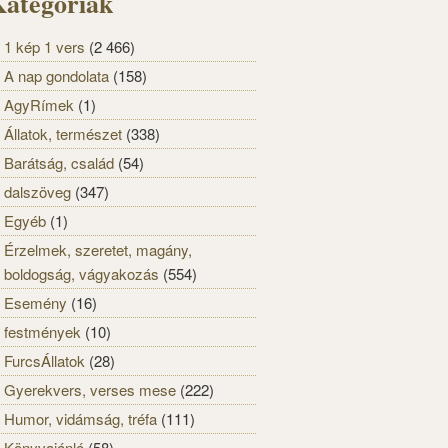
ategóriák
1 kép 1 vers
(2 466)
A nap gondolata
(158)
AgyRímek
(1)
Állatok, természet
(338)
Barátság, család
(54)
dalszöveg
(347)
Egyéb
(1)
Érzelmek, szeretet, magány,
boldogság, vágyakozás
(554)
Esemény
(16)
festmények
(10)
FurcsÁllatok
(28)
Gyerekvers, verses mese
(222)
Humor, vidámság, tréfa
(111)
Könyvajánló
(58)