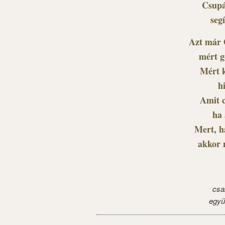
Csupá
seg
Azt már Ő
mért g
Mért k
hi
Amit c
ha 
Mert, h
akkor 
csa
együ