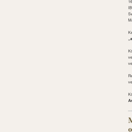
1
I
S
M
Ké
„
Kö
ve
ve
Re
ve
Kö
A
M
o