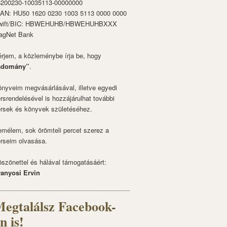
6200230-10035113-00000000
BAN: HU50 1620 0230 1003 5113 0000 0000
wift/BIC: HBWEHUHB/HBWEHUHBXXX
agNet Bank
rjem, a közleménybe írja be, hogy
adomány”
.
nyveim megvásárlásával, illetve egyedi
rsrendelésével is hozzájárulhat további
rsek és könyvek születéséhez.
mélem, sok örömteli percet szerez a
rseim olvasása.
szönettel és hálával támogatásáért:
ranyosi Ervin
egtalálsz Facebook-
n is!