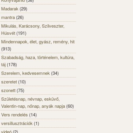
Madarak
(29)
mantra
(26)
Mikulás, Karácsony, Szilveszter,
Húsvét
(191)
Mindennapok, élet, gyász, remény, hit
(913)
Szabadság, haza, történelem, kultúra,
táj
(178)
Szerelem, kedvesemnek
(34)
szeretet
(10)
szonett
(75)
Születésnap, névnap, esküvő,
Valentin-nap, nőnap, anyák napja
(60)
Vers rendelés
(14)
versillusztrációk
(1)
videó
(2)