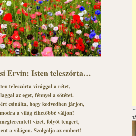
i Ervin: Isten teleszórta…
sten teleszórta virággal a rétet,
llaggal az eget, fénnyel a sötétet.
ért csinálta, hogy kedvedben járjon,
modra a világ élhetőbbé váljon!
T
 megteremtett vizet, folyót tengert,
ent a világon. Szolgálja az embert!