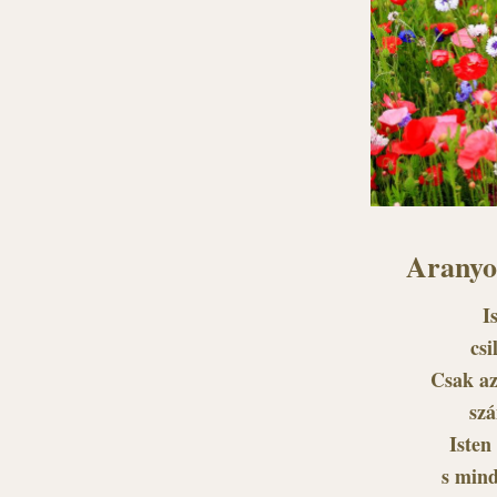
Aranyos
I
csi
Csak az
szá
Isten
s mind