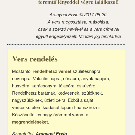
teremtő lényeddel végre találkozol!
Aranyosi Ervin © 2017-05-20.
A vers megosztása, másolása,
csak a szerző nevével és a vers címével
együtt engedélyezett. Minden jog fenntartva
Vers rendelés
Mostantól
rendelhetsz verset
születésnapra,
névnapra, Valentin napra, nőnapra, anyák napjára,
húsvétra, karácsonyra, télapóra, esküvőre.
Rendelhetsz barátnak, kedvesnek, szülőknek,
nagyszülőknek, üzleti célra. Ebből a saját
verseskötetem kiadását fogom finanszírozni.
Köszönettel és nagy örömmel várom a
megrendeléseket.
Szeretettel:
Aranyosi Ervin