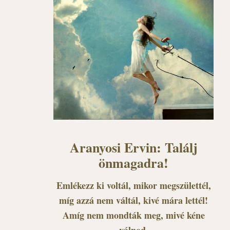
Aranyosi Ervin: Találj
önmagadra!
Emlékezz ki voltál, mikor megszülettél,
míg azzá nem váltál, kivé mára lettél!
Amíg nem mondták meg, mivé kéne
válnod,