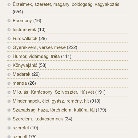
Érzelmek, szeretet, magány, boldogság, vágyakozás
(554)
Esemény
(16)
festmények
(10)
FurcsÁllatok
(28)
Gyerekvers, verses mese
(222)
Humor, vidámság, tréfa
(111)
Könyvajánló
(58)
Madarak
(29)
mantra
(26)
Mikulás, Karácsony, Szilveszter, Húsvét
(191)
Mindennapok, élet, gyász, remény, hit
(913)
Szabadság, haza, történelem, kultúra, táj
(179)
Szerelem, kedvesemnek
(34)
szeretet
(10)
szonett
(75)