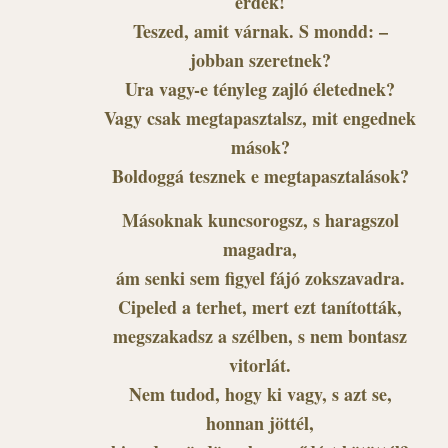
érdek!
Teszed, amit várnak. S mondd: –
jobban szeretnek?
Ura vagy-e tényleg zajló életednek?
Vagy csak megtapasztalsz, mit engednek
mások?
Boldoggá tesznek e megtapasztalások?
Másoknak kuncsorogsz, s haragszol
magadra,
ám senki sem figyel fájó zokszavadra.
Cipeled a terhet, mert ezt tanították,
megszakadsz a szélben, s nem bontasz
vitorlát.
Nem tudod, hogy ki vagy, s azt se,
honnan jöttél,