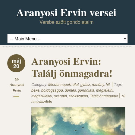
Aranyosi Ervin versei
Versbe szőtt gondolataim
Aranyosi Ervin:
máj
20
Találj önmagadra!
By
Category:
Mindennapok, élet, gyász, remény, hit
Tags:
Aranyosi
béke
,
boldogságod
,
döntés
,
gondolata
,
megfelelni
,
Ervin
megszülettél
,
szeretet
,
szokszavad
,
Találj önmagadra
10
hozzászólás