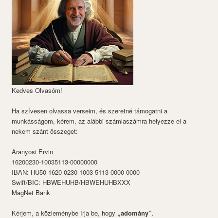
Kedves Olvasóm!
Ha szívesen olvassa verseim, és szeretné támogatni a
munkásságom, kérem, az alábbi számlaszámra helyezze el a
nekem szánt összeget:
Aranyosi Ervin
16200230-10035113-00000000
IBAN: HU50 1620 0230 1003 5113 0000 0000
Swift/BIC: HBWEHUHB/HBWEHUHBXXX
MagNet Bank
Kérjem, a közleménybe írja be, hogy
„adomány”
.