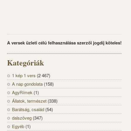
A versek üzleti célú felhasználása szerzői jogdíj köteles!
Kategóriák
1 kép 1 vers
(2 467)
A nap gondolata
(158)
AgyRímek
(1)
Állatok, természet
(338)
Barátság, család
(54)
dalszöveg
(347)
Egyéb
(1)