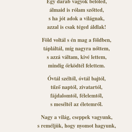
Egy darab vagyok belőled,
álmaid is rólam szőtted,
s ha jót adok a világnak,
azzal is csak téged áldlak!
Föld voltál s én mag a földben,
tápláltál, míg nagyra nőttem,
s azzá váltam, kivé lettem,
mindig őrködtél felettem.
Óvtál széltől, óvtál bajtól,
tűző naptól, zivatartól,
fájdalomtól, félelemtől,
s meséltél az életemről.
Nagy a világ, cseppek vagyunk,
s reméljük, hogy nyomot hagyunk,