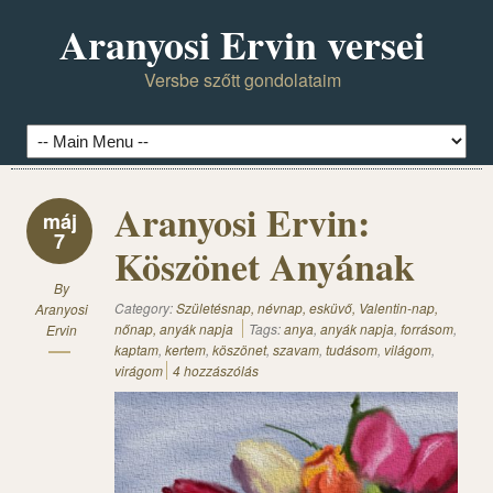
Aranyosi Ervin versei
Versbe szőtt gondolataim
Aranyosi Ervin:
máj
7
Köszönet Anyának
By
Category:
Születésnap, névnap, esküvő, Valentin-nap,
Aranyosi
nőnap, anyák napja
Tags:
anya
,
anyák napja
,
forrásom
,
Ervin
kaptam
,
kertem
,
köszönet
,
szavam
,
tudásom
,
világom
,
virágom
4 hozzászólás