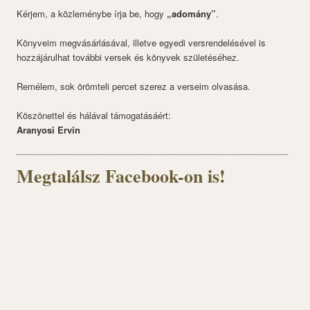
Kérjem, a közleménybe írja be, hogy
„adomány”
.
Könyveim megvásárlásával, illetve egyedi versrendelésével is
hozzájárulhat további versek és könyvek születéséhez.
Remélem, sok örömteli percet szerez a verseim olvasása.
Köszönettel és hálával támogatásáért:
Aranyosi Ervin
Megtalálsz Facebook-on is!