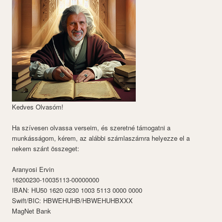
Kedves Olvasóm!
Ha szívesen olvassa verseim, és szeretné támogatni a
munkásságom, kérem, az alábbi számlaszámra helyezze el a
nekem szánt összeget:
Aranyosi Ervin
16200230-10035113-00000000
IBAN: HU50 1620 0230 1003 5113 0000 0000
Swift/BIC: HBWEHUHB/HBWEHUHBXXX
MagNet Bank