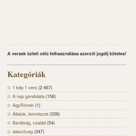
A versek üzleti célú felhasználása szerzői jogdíj köteles!
Kategóriák
1 kép 1 vers
(2 467)
A nap gondolata
(158)
AgyRímek
(1)
Állatok, természet
(338)
Barátság, család
(54)
dalszöveg
(347)