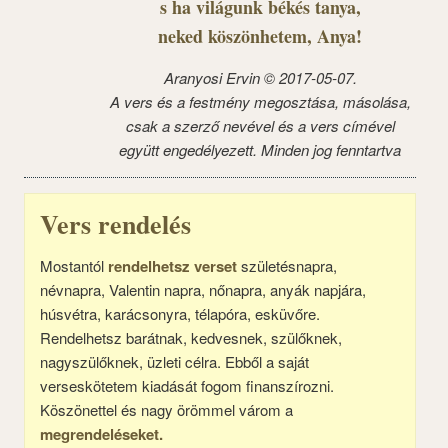
s ha világunk békés tanya,
neked köszönhetem, Anya!
Aranyosi Ervin © 2017-05-07.
A vers és a festmény megosztása, másolása,
csak a szerző nevével és a vers címével
együtt engedélyezett. Minden jog fenntartva
Vers rendelés
Mostantól
rendelhetsz verset
születésnapra,
névnapra, Valentin napra, nőnapra, anyák napjára,
húsvétra, karácsonyra, télapóra, esküvőre.
Rendelhetsz barátnak, kedvesnek, szülőknek,
nagyszülőknek, üzleti célra. Ebből a saját
verseskötetem kiadását fogom finanszírozni.
Köszönettel és nagy örömmel várom a
megrendeléseket.