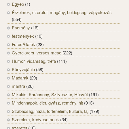
Egyéb
(1)
Érzelmek, szeretet, magány, boldogság, vágyakozás
(554)
Esemény
(16)
festmények
(10)
FurcsÁllatok
(28)
Gyerekvers, verses mese
(222)
Humor, vidámság, tréfa
(111)
Könyvajánló
(58)
Madarak
(29)
mantra
(26)
Mikulás, Karácsony, Szilveszter, Húsvét
(191)
Mindennapok, élet, gyász, remény, hit
(913)
Szabadság, haza, történelem, kultúra, táj
(179)
Szerelem, kedvesemnek
(34)
szeretet
(10)