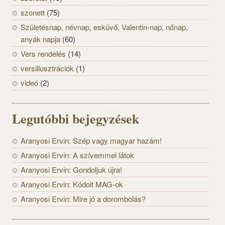
szonett
(75)
Születésnap, névnap, esküvő, Valentin-nap, nőnap,
anyák napja
(60)
Vers rendelés
(14)
versillusztrációk
(1)
videó
(2)
Legutóbbi bejegyzések
Aranyosi Ervin: Szép vagy magyar hazám!
Aranyosi Ervin: A szívemmel látok
Aranyosi Ervin: Gondoljuk újra!
Aranyosi Ervin: Kódolt MAG-ok
Aranyosi Ervin: Mire jó a dorombolás?