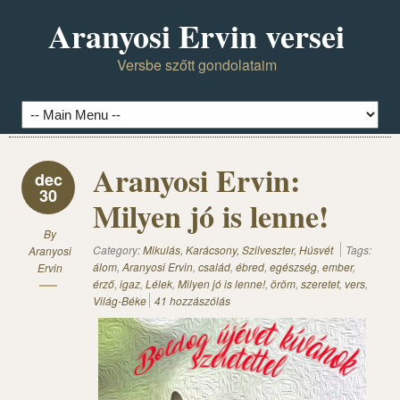
Aranyosi Ervin versei
Versbe szőtt gondolataim
Aranyosi Ervin:
dec
30
Milyen jó is lenne!
By
Category:
Mikulás, Karácsony, Szilveszter, Húsvét
Tags:
Aranyosi
álom
,
Aranyosi Ervin
,
család
,
ébred
,
egészség
,
ember
,
Ervin
érző
,
igaz
,
Lélek
,
Milyen jó is lenne!
,
öröm
,
szeretet
,
vers
,
Világ-Béke
41 hozzászólás