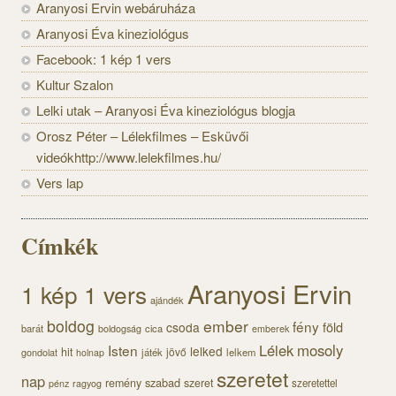
Aranyosi Ervin webáruháza
Aranyosi Éva kineziológus
Facebook: 1 kép 1 vers
Kultur Szalon
Lelki utak – Aranyosi Éva kineziológus blogja
Orosz Péter – Lélekfilmes – Esküvői
videókhttp://www.lelekfilmes.hu/
Vers lap
Címkék
Aranyosi Ervin
1 kép 1 vers
ajándék
boldog
ember
fény
föld
csoda
barát
cica
boldogság
emberek
Lélek
mosoly
Isten
lelked
hit
jövő
gondolat
játék
lelkem
holnap
szeretet
nap
szabad
remény
szeret
szeretettel
pénz
ragyog