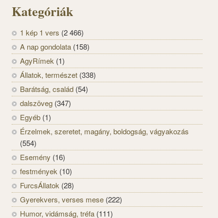
Kategóriák
1 kép 1 vers
(2 466)
A nap gondolata
(158)
AgyRímek
(1)
Állatok, természet
(338)
Barátság, család
(54)
dalszöveg
(347)
Egyéb
(1)
Érzelmek, szeretet, magány, boldogság, vágyakozás
(554)
Esemény
(16)
festmények
(10)
FurcsÁllatok
(28)
Gyerekvers, verses mese
(222)
Humor, vidámság, tréfa
(111)