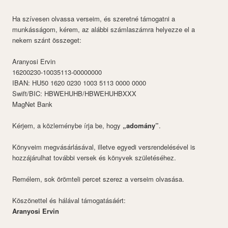
Ha szívesen olvassa verseim, és szeretné támogatni a
munkásságom, kérem, az alábbi számlaszámra helyezze el a
nekem szánt összeget:
Aranyosi Ervin
16200230-10035113-00000000
IBAN: HU50 1620 0230 1003 5113 0000 0000
Swift/BIC: HBWEHUHB/HBWEHUHBXXX
MagNet Bank
Kérjem, a közleménybe írja be, hogy
„adomány”
.
Könyveim megvásárlásával, illetve egyedi versrendelésével is
hozzájárulhat további versek és könyvek születéséhez.
Remélem, sok örömteli percet szerez a verseim olvasása.
Köszönettel és hálával támogatásáért:
Aranyosi Ervin