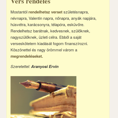
Vers rendelés
Mostantól
rendelhetsz verset
születésnapra,
névnapra, Valentin napra, nőnapra, anyák napjára,
húsvétra, karácsonyra, télapóra, esküvőre.
Rendelhetsz barátnak, kedvesnek, szülőknek,
nagyszülőknek, üzleti célra. Ebből a saját
verseskötetem kiadását fogom finanszírozni.
Köszönettel és nagy örömmel várom a
megrendeléseket.
Szeretettel:
Aranyosi Ervin