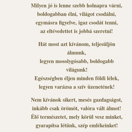
Milyen jó is lenne szebb holnapra várni,
boldogabban élni, világot csodálni,
egymásra figyelve, igaz csodát tenni,
az eltévedettet is jobbá szeretni!
Hát most azt kívánom, teljesüljön
álmunk,
legyen mosolygósabb, boldogabb
világunk!
Egészségben éljen minden földi lélek,
legyen varázsa a szív üzenetének!
Nem kívánok sikert, mesés gazdagságot,
inkább csak örömöt, valóra vált álmot!
Élő természetet, mely körül vesz minket,
gyarapítsa létünk, szép emlékeinket!