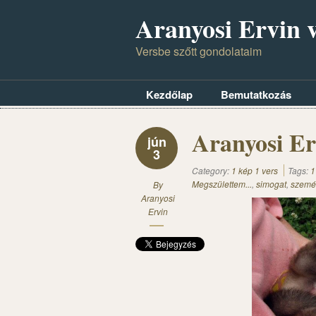
Aranyosi Ervin v
Versbe szőtt gondolataim
Kezdőlap
Bemutatkozás
Aranyosi Er
jún
3
Category:
1 kép 1 vers
Tags:
1
Megszülettem...
,
simogat
,
szemé
By
Aranyosi
Ervin