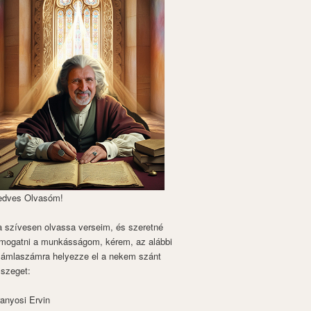
edves Olvasóm!
 szívesen olvassa verseim, és szeretné
mogatni a munkásságom, kérem, az alábbi
zámlaszámra helyezze el a nekem szánt
szeget:
anyosi Ervin