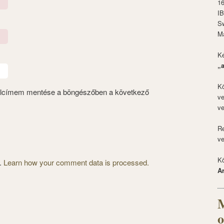
1
I
S
M
Ké
„
Kö
alcímem mentése a böngészőben a következő
ve
ve
Re
ve
Kö
m.
Learn how your comment data is processed.
A
M
o