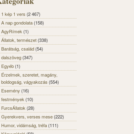
ategóriák
1 kép 1 vers
(2 467)
A nap gondolata
(158)
AgyRímek
(1)
Állatok, természet
(338)
Barátság, család
(54)
dalszöveg
(347)
Egyéb
(1)
Érzelmek, szeretet, magány,
boldogság, vágyakozás
(554)
Esemény
(16)
festmények
(10)
FurcsÁllatok
(28)
Gyerekvers, verses mese
(222)
Humor, vidámság, tréfa
(111)
Könyvajánló
(58)