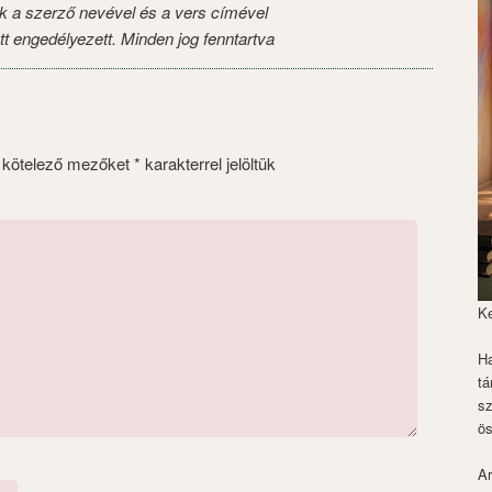
k a szerző nevével és a vers címével
tt engedélyezett. Minden jog fenntartva
 kötelező mezőket
*
karakterrel jelöltük
K
Ha
tá
s
ös
Ar