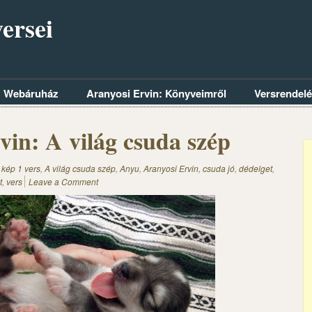
ersei
Webáruház
Aranyosi Ervin: Könyveimről
Versrendel
vin: A világ csuda szép
 kép 1 vers
,
A világ csuda szép
,
Anyu
,
Aranyosi Ervin
,
csuda jó
,
dédelget
,
t
,
vers
Leave a Comment