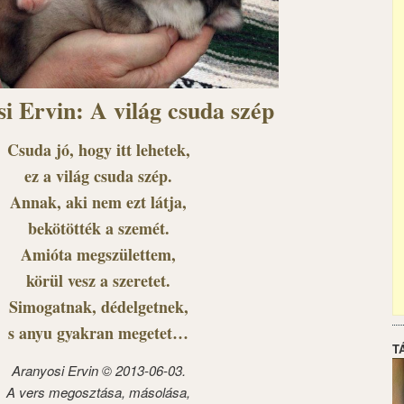
i Ervin: A világ csuda szép
Csuda jó, hogy itt lehetek,
ez a világ csuda szép.
Annak, aki nem ezt látja,
bekötötték a szemét.
Amióta megszülettem,
körül vesz a szeretet.
Simogatnak, dédelgetnek,
s anyu gyakran megetet…
T
Aranyosi Ervin © 2013-06-03.
A vers megosztása, másolása,