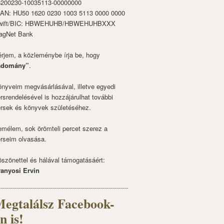
6200230-10035113-00000000
BAN: HU50 1620 0230 1003 5113 0000 0000
wift/BIC: HBWEHUHB/HBWEHUHBXXX
agNet Bank
rjem, a közleménybe írja be, hogy
adomány”
.
nyveim megvásárlásával, illetve egyedi
rsrendelésével is hozzájárulhat további
rsek és könyvek születéséhez.
mélem, sok örömteli percet szerez a
rseim olvasása.
szönettel és hálával támogatásáért:
ranyosi Ervin
egtalálsz Facebook-
n is!