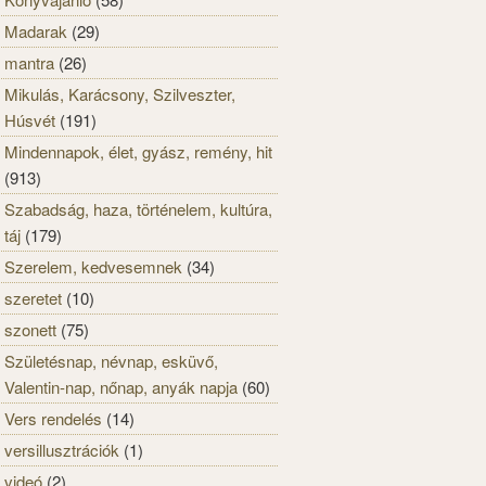
Madarak
(29)
mantra
(26)
Mikulás, Karácsony, Szilveszter,
Húsvét
(191)
Mindennapok, élet, gyász, remény, hit
(913)
Szabadság, haza, történelem, kultúra,
táj
(179)
Szerelem, kedvesemnek
(34)
szeretet
(10)
szonett
(75)
Születésnap, névnap, esküvő,
Valentin-nap, nőnap, anyák napja
(60)
Vers rendelés
(14)
versillusztrációk
(1)
videó
(2)