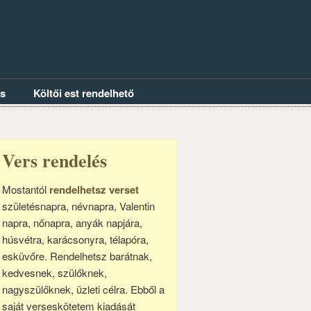
és
Költői est rendelhető
Vers rendelés
Mostantól
rendelhetsz verset
születésnapra, névnapra, Valentin
napra, nőnapra, anyák napjára,
húsvétra, karácsonyra, télapóra,
esküvőre. Rendelhetsz barátnak,
kedvesnek, szülőknek,
nagyszülőknek, üzleti célra. Ebből a
saját verseskötetem kiadását