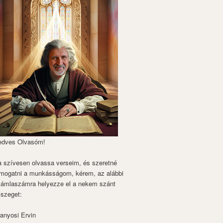
edves Olvasóm!
 szívesen olvassa verseim, és szeretné
mogatni a munkásságom, kérem, az alábbi
zámlaszámra helyezze el a nekem szánt
szeget:
anyosi Ervin