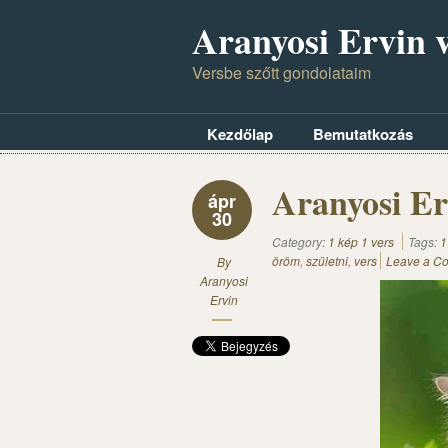
Aranyosi Ervin v
Versbe szőtt gondolataim
Kezdőlap
Bemutatkozás
Aranyosi Er
ápr
30
Category:
1 kép 1 vers
Tags:
1
öröm
,
születni
,
vers
Leave a C
By
Aranyosi
Ervin