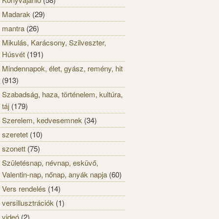
Madarak
(29)
mantra
(26)
Mikulás, Karácsony, Szilveszter,
Húsvét
(191)
Mindennapok, élet, gyász, remény, hit
(913)
Szabadság, haza, történelem, kultúra,
táj
(179)
Szerelem, kedvesemnek
(34)
szeretet
(10)
szonett
(75)
Születésnap, névnap, esküvő,
Valentin-nap, nőnap, anyák napja
(60)
Vers rendelés
(14)
versillusztrációk
(1)
videó
(2)