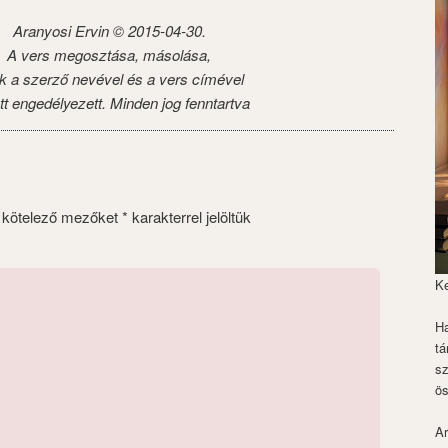
Aranyosi Ervin ©
2015-04-30.
A vers megosztása, másolása,
k a szerző nevével és a vers címével
tt engedélyezett. Minden jog fenntartva
 kötelező mezőket
*
karakterrel jelöltük
K
Ha
tá
s
ös
Ar