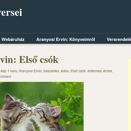
ersei
Webáruház
Aranyosi Ervin: Könyveimről
Versrendel
vin: Első csók
 kép 1 vers
,
Aranyosi Ervin
,
beszédes
,
édes
,
Első csók
,
érdemes
,
érzés
,
omment