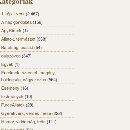
ategóriák
1 kép 1 vers
(2 467)
A nap gondolata
(158)
AgyRímek
(1)
Állatok, természet
(338)
Barátság, család
(54)
dalszöveg
(347)
Egyéb
(1)
Érzelmek, szeretet, magány,
boldogság, vágyakozás
(554)
Esemény
(16)
festmények
(10)
FurcsÁllatok
(28)
Gyerekvers, verses mese
(222)
Humor, vidámság, tréfa
(111)
Könyvajánló
(58)