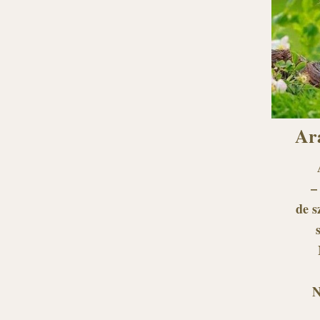
Ara
–
de s
N