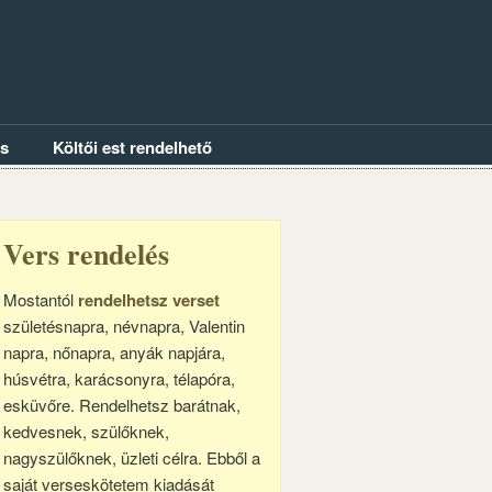
és
Költői est rendelhető
Vers rendelés
Mostantól
rendelhetsz verset
születésnapra, névnapra, Valentin
napra, nőnapra, anyák napjára,
húsvétra, karácsonyra, télapóra,
esküvőre. Rendelhetsz barátnak,
kedvesnek, szülőknek,
nagyszülőknek, üzleti célra. Ebből a
saját verseskötetem kiadását