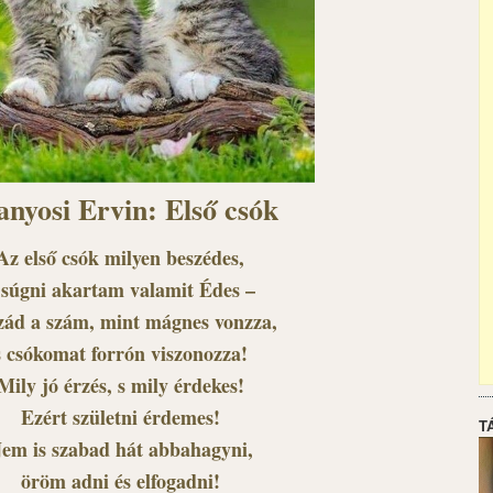
nyosi Ervin: Első csók
Az első csók milyen beszédes,
 súgni akartam valamit Édes –
zád a szám, mint mágnes vonzza,
s csókomat forrón viszonozza!
Mily jó érzés, s mily érdekes!
Ezért születni érdemes!
T
em is szabad hát abbahagyni,
öröm adni és elfogadni!