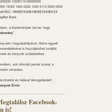
6200230-10035113-00000000
BAN: HU50 1620 0230 1003 5113 0000 0000
wift/BIC: HBWEHUHB/HBWEHUHBXXX
agNet Bank
rjem, a közleménybe írja be, hogy
adomány”
.
nyveim megvásárlásával, illetve egyedi
rsrendelésével is hozzájárulhat további
rsek és könyvek születéséhez.
mélem, sok örömteli percet szerez a
rseim olvasása.
szönettel és hálával támogatásáért:
ranyosi Ervin
egtalálsz Facebook-
n is!