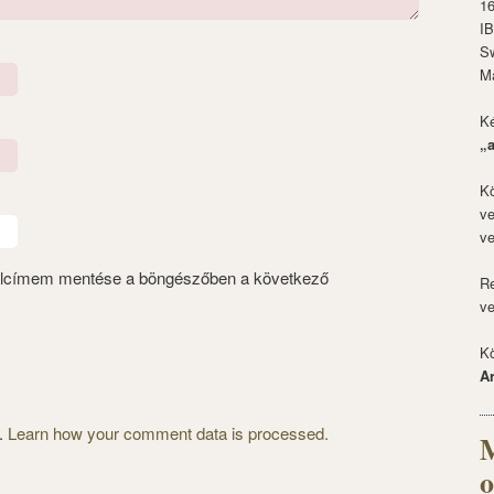
1
I
S
M
Ké
„
Kö
ve
ve
alcímem mentése a böngészőben a következő
Re
ve
Kö
A
m.
Learn how your comment data is processed.
M
o