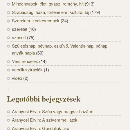
Mindennapok, élet, gyász, remény, hit
(913)
Szabadság, haza, történelem, kultúra, táj
(179)
Szerelem, kedvesemnek
(34)
szeretet
(10)
szonett
(75)
Születésnap, névnap, esküvő, Valentin-nap, nőnap,
anyák napja
(60)
Vers rendelés
(14)
versillusztrációk
(1)
videó
(2)
Legutóbbi bejegyzések
Aranyosi Ervin: Szép vagy magyar hazám!
Aranyosi Ervin: A szívemmel látok
Aranyosi Ervin: Gondoljuk újra!