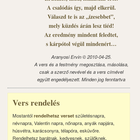
A csalódás így, majd elkerül.
Válaszd te is az „ízesebbet”,
mely küzdés árán lesz tiéd!
Az eredmény mindent feledtet,
s kárpótol végül mindenért…
Aranyosi Ervin © 2010-04-25.
A vers és a festmény megosztása, másolása,
csak a szerző nevével és a vers címével
együtt engedélyezett. Minden jog fenntartva
Vers rendelés
Mostantól
rendelhetsz verset
születésnapra,
névnapra, Valentin napra, nőnapra, anyák napjára,
húsvétra, karácsonyra, télapóra, esküvőre.
Rendelhetsz barátnak, kedvesnek, szülőknek,