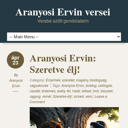
Aranyosi Ervin versei
Versbe szőtt gondolataim
Aranyosi Ervin:
ápr
23
Szeretve élj!
By
Category:
Érzelmek, szeretet, magány, boldogság,
Aranyosi
vágyakozás
Tags:
Aranyosi Ervin
,
boldog
,
csillogás
,
Ervin
csodál
,
érdemes
,
esély
,
fél
,
halál
,
lelked
,
örül
,
összeér
,
ragyog
,
remél
,
Szeretve élj!
,
szíved
,
vers
Leave a
Comment