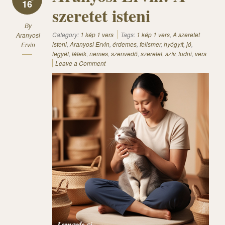
16
szeretet isteni
By
Category:
1 kép 1 vers
Tags:
1 kép 1 vers
,
A szeretet
Aranyosi
isteni
,
Aranyosi Ervin
,
érdemes
,
felismer
,
hyógyít
,
jó
,
Ervin
legyél
,
léteik
,
nemes
,
szenvedő
,
szeretet
,
szív
,
tudni
,
vers
Leave a Comment