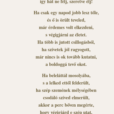
így hát ne félj, szeretve élj!
Ha csak egy napod jobb lesz tőle,
és ő is örült teveled,
már érdemes volt elkezdeni,
s végigjárni az életet.
Ha több is jutott csillogásból,
ha szívetek jól ragyogott,
már nincs is ok tovább kutatni,
a boldoggá tevő okot.
Ha beleláttál mosolyába,
s a lelked ettől felderült,
ha szép szemének mélységében
csodáló szíved elmerült,
akkor a perc bőven megérte,
hogy végigjárd e szép utat,