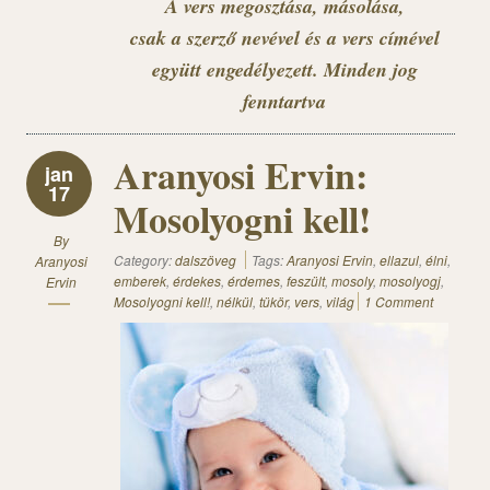
A vers megosztása, másolása,
csak a szerző nevével és a vers címével
együtt engedélyezett. Minden jog
fenntartva
Aranyosi Ervin:
jan
17
Mosolyogni kell!
By
Category:
dalszöveg
Tags:
Aranyosi Ervin
,
ellazul
,
élni
,
Aranyosi
emberek
,
érdekes
,
érdemes
,
feszült
,
mosoly
,
mosolyogj
,
Ervin
Mosolyogni kell!
,
nélkül
,
tükör
,
vers
,
világ
1 Comment