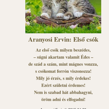
Aranyosi Ervin: Első csók
Az első csók milyen beszédes,
– súgni akartam valamit Édes –
de szád a szám, mint mágnes vonzza,
s csókomat forrón viszonozza!
Mily jó érzés, s mily érdekes!
Ezért születni érdemes!
Nem is szabad hát abbahagyni,
öröm adni és elfogadni!