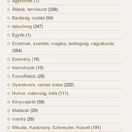
AgyRímek
(1)
Állatok, természet
(338)
Barátság, család
(54)
dalszöveg
(347)
Egyéb
(1)
Érzelmek, szeretet, magány, boldogság, vágyakozás
(554)
Esemény
(16)
festmények
(10)
FurcsÁllatok
(28)
Gyerekvers, verses mese
(222)
Humor, vidámság, tréfa
(111)
Könyvajánló
(58)
Madarak
(29)
mantra
(26)
Mikulás, Karácsony, Szilveszter, Húsvét
(191)