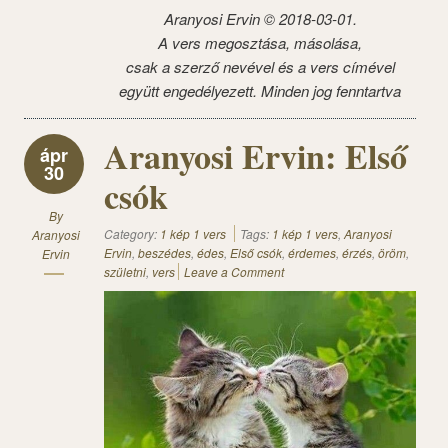
Aranyosi Ervin © 2018-03-01.
A vers megosztása, másolása,
csak a szerző nevével és a vers címével
együtt engedélyezett. Minden jog fenntartva
Aranyosi Ervin: Első
ápr
30
csók
By
Category:
1 kép 1 vers
Tags:
1 kép 1 vers
,
Aranyosi
Aranyosi
Ervin
,
beszédes
,
édes
,
Első csók
,
érdemes
,
érzés
,
öröm
,
Ervin
születni
,
vers
Leave a Comment