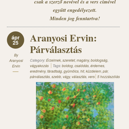
csak a szerző nevével és a vers címével
együtt engedélyezett.
Minden jog fenntartva!
Aranyosi Ervin:
ápr
25
Párválasztás
By
Category:
Érzelmek, szeretet, magány, boldogság,
Aranyosi
vágyakozás
Tags:
boldog
,
csalódás
,
érdemes
,
Ervin
eredmény
,
fáradtság
,
gyümölcs
,
hit
,
küzdelem
,
pár
,
párválasztás
,
szebb
,
vágy
,
választás
,
vers
5 hozzászólás