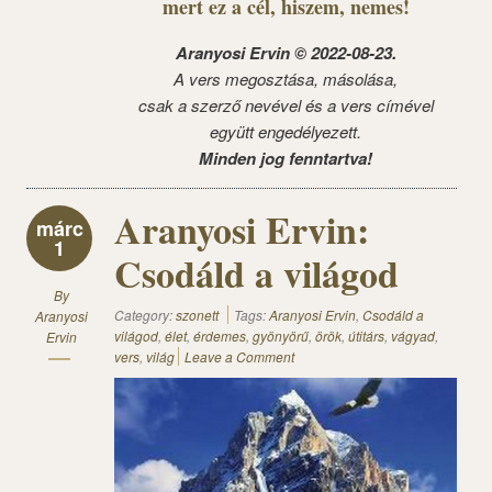
mert ez a cél, hiszem, nemes!
Aranyosi Ervin © 2022-08-23.
A vers megosztása, másolása,
csak a szerző nevével és a vers címével
együtt engedélyezett.
Minden jog fenntartva!
Aranyosi Ervin:
márc
1
Csodáld a világod
By
Category:
szonett
Tags:
Aranyosi Ervin
,
Csodáld a
Aranyosi
világod
,
élet
,
érdemes
,
gyönyörű
,
örök
,
útitárs
,
vágyad
,
Ervin
vers
,
világ
Leave a Comment