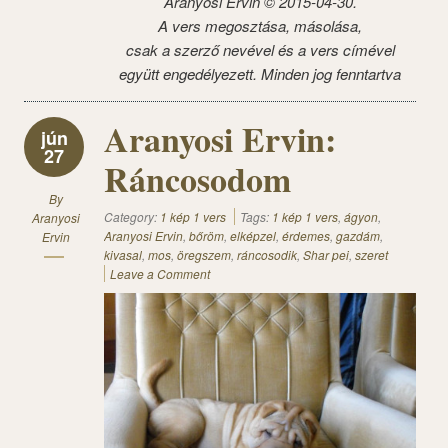
Aranyosi Ervin ©
2015-04-30.
A vers megosztása, másolása,
csak a szerző nevével és a vers címével
együtt engedélyezett. Minden jog fenntartva
Aranyosi Ervin:
jún
27
Ráncosodom
By
Category:
1 kép 1 vers
Tags:
1 kép 1 vers
,
ágyon
,
Aranyosi
Aranyosi Ervin
,
bőröm
,
elképzel
,
érdemes
,
gazdám
,
Ervin
kivasal
,
mos
,
öregszem
,
ráncosodik
,
Shar pei
,
szeret
Leave a Comment