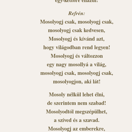
egy-kettőre ellazul!
Refrén:
Mosolyogj csak, mosolyogj csak,
mosolyogj csak kedvesen,
Mosolyogj és kívánd azt,
hogy világodban rend legyen!
Mosolyogj és változzon
egy nagy mosollyá a világ,
mosolyogj csak, mosolyogj csak,
mosolyogjon, aki lát!
Mosoly nélkül lehet élni,
de szerintem nem szabad!
Mosolyodtól megszépülhet,
a szíved és a szavad.
Mosolyogj az emberekre,