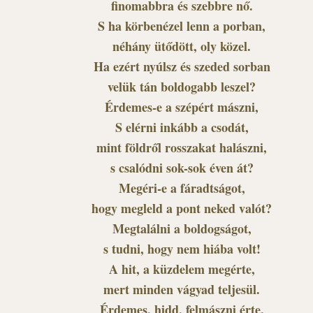
finomabbra és szebbre nő.
S ha körbenézel lenn a porban,
néhány ütődött, oly közel.
Ha ezért nyúlsz és szeded sorban
velük tán boldogabb leszel?
Érdemes-e a szépért mászni,
S elérni inkább a csodát,
mint földről rosszakat halászni,
s csalódni sok-sok éven át?
Megéri-e a fáradtságot,
hogy megleld a pont neked valót?
Megtalálni a boldogságot,
s tudni, hogy nem hiába volt!
A hit, a küzdelem megérte,
mert minden vágyad teljesül.
Érdemes, hidd, felmászni érte.