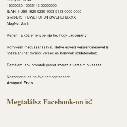
16200230-10035113-00000000
IBAN: HU50 1620 0230 1003 5113 0000 0000
Swift/BIC: HBWEHUHB/HBWEHUHBXXX
MagNet Bank
Kérjem, a közleménybe írja be, hogy
„adomány”
.
Könyveim megvásárlásával, illetve egyedi versrendelésével is
hozzájárulhat további versek és könyvek születéséhez.
Remélem, sok örömteli percet szerez a verseim olvasása.
Köszönettel és hálával támogatásáért:
Aranyosi Ervin
Megtalálsz Facebook-on is!