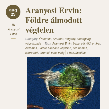
Aranyosi Ervin:
aug
23
Földre álmodott
By
végtelen
Aranyosi
Ervin
Category:
Érzelmek, szeretet, magány, boldogság,
vágyakozás
Tags:
Aranyosi Ervin
,
béke
,
cél
,
élő
,
ember
,
érdemes
,
Földre álmodott végtelen
,
ítél
,
nemes
,
szeretnek
,
teremtő
,
vers
,
világ
4 hozzászólás