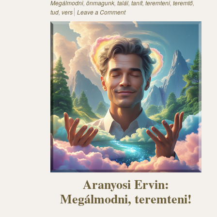
Megálmodni
,
önmagunk
,
talál
,
tanít
,
teremteni
,
teremtő
,
tud
,
vers
Leave a Comment
Aranyosi Ervin:
Megálmodni, teremteni!