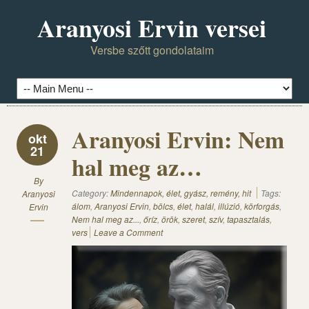
Aranyosi Ervin versei
Versbe szőtt gondolataim
Aranyosi Ervin: Nem
okt
21
hal meg az…
By
Category:
Mindennapok, élet, gyász, remény, hit
Tags:
Aranyosi
álom
,
Aranyosi Ervin
,
bölcs
,
élet
,
halál
,
illúzió
,
körforgás
,
Ervin
Nem hal meg az...
,
őríz
,
örök
,
szeret
,
szív
,
tapasztalás
,
vers
Leave a Comment