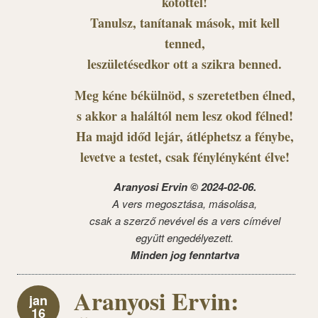
kötöttél!
Tanulsz, tanítanak mások, mit kell
tenned,
leszületésedkor ott a szikra benned.
Meg kéne békülnöd, s szeretetben élned,
s akkor a haláltól nem lesz okod félned!
Ha majd időd lejár, átléphetsz a fénybe,
levetve a testet, csak fénylényként élve!
Aranyosi Ervin © 2024-02-06.
A vers megosztása, másolása,
csak a szerző nevével és a vers címével
együtt engedélyezett.
Minden jog fenntartva
Aranyosi Ervin:
jan
16