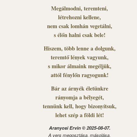
Megálmodni, teremteni,
létrehozni kellene,
nem csak lomhán vegetálni,
s élőn halni csak bele!
Hiszem, több lenne a dolgunk,
teremtő lények vagyunk,
s mikor álmaink megéljük,
attól fénylőn ragyogunk!
Bár az árnyék életünkre
rányomja a bélyegét,
tennünk kell, hogy bizonyítsuk,
lehet szép a földi lét!
Aranyosi Ervin © 2025-08-07.
A vers megosztása, másolása,