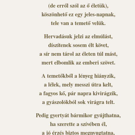
(de erről szól az ő életük),
köszönhető ez egy jeles-napnak,
tele van a temető velük.
Hervadásuk jelzi az elmúlást,
díszítenek sosem élt követ,
a sír nem tárol az életen túl mást,
mert elbomlik az emberi szövet.
A temetőkből a lényeg hiányzik,
a lélek, mely messzi útra kelt,
a fagyos kő, pár napra kivirágzik,
a gyászolókból sok virágra telt.
Pedig gyertyát bármikor gyújthatna,
ha szerette a szívében él,
a jó érzés biztos megnyugtatna,