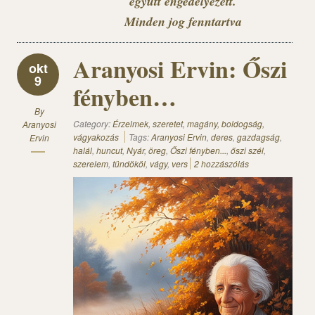
együtt engedélyezett.
Minden jog fenntartva
Aranyosi Ervin: Őszi
okt
9
fényben…
By
Category:
Érzelmek, szeretet, magány, boldogság,
Aranyosi
vágyakozás
Tags:
Aranyosi Ervin
,
deres
,
gazdagság
,
Ervin
halál
,
huncut
,
Nyár
,
öreg
,
Őszi fényben...
,
őszi szél
,
szerelem
,
tündököl
,
vágy
,
vers
2 hozzászólás