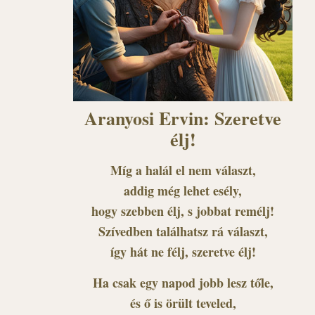
Aranyosi Ervin: Szeretve
élj!
Míg a halál el nem választ,
addig még lehet esély,
hogy szebben élj, s jobbat remélj!
Szívedben találhatsz rá választ,
így hát ne félj, szeretve élj!
Ha csak egy napod jobb lesz tőle,
és ő is örült teveled,