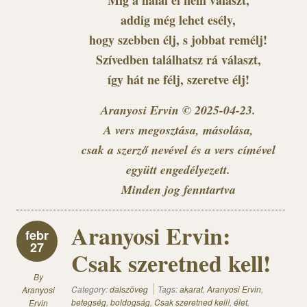
Míg a halál el nem választ,
addig még lehet esély,
hogy szebben élj, s jobbat remélj!
Szívedben találhatsz rá választ,
így hát ne félj, szeretve élj!
Aranyosi Ervin © 2025-04-23.
A vers megosztása, másolása,
csak a szerző nevével és a vers címével
együtt engedélyezett.
Minden jog fenntartva
Aranyosi Ervin:
febr
27
Csak szeretned kell!
By
Category:
dalszöveg
Tags:
akarat
,
Aranyosi Ervin
,
Aranyosi
betegség
,
boldogság
,
Csak szeretned kell!
,
élet
,
Ervin