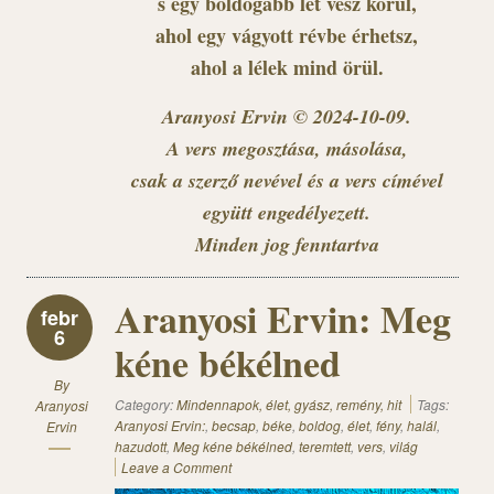
s egy boldogabb lét vesz körül,
ahol egy vágyott révbe érhetsz,
ahol a lélek mind örül.
Aranyosi Ervin © 2024-10-09.
A vers megosztása, másolása,
csak a szerző nevével és a vers címével
együtt engedélyezett.
Minden jog fenntartva
Aranyosi Ervin: Meg
febr
6
kéne békélned
By
Category:
Mindennapok, élet, gyász, remény, hit
Tags:
Aranyosi
Aranyosi Ervin:
,
becsap
,
béke
,
boldog
,
élet
,
fény
,
halál
,
Ervin
hazudott
,
Meg kéne békélned
,
teremtett
,
vers
,
világ
Leave a Comment