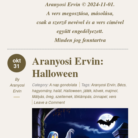
Aranyosi Ervin © 2024-11-01.
A vers megosztása, másolása,
csak a szerző nevével és a vers címével
együtt engedélyezett.
Minden jog fenntartva
Aranyosi Ervin:
okt
31
Halloween
By
Category:
A nap gondolata
Tags:
Aranyosi Ervin
,
Bécs
,
Aranyosi
hagyomány
,
halál
,
Halloween
,
játék
,
kövek
,
majmol
,
Ervin
Mátyás
,
öreg
,
szellemek
,
töklámpás
,
ünnapel
,
vers
Leave a Comment