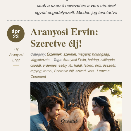
csak a szerző nevével és a vers címével
együtt engedélyezett. Minden jog fenntartva
Aranyosi Ervin:
ápr
23
Szeretve élj!
By
Category:
Érzelmek, szeretet, magány, boldogság,
Aranyosi
vágyakozás
Tags:
Aranyosi Ervin
,
boldog
,
csillogás
,
Ervin
csodál
,
érdemes
,
esély
,
fél
,
halál
,
lelked
,
örül
,
összeér
,
ragyog
,
remél
,
Szeretve élj!
,
szíved
,
vers
Leave a
Comment