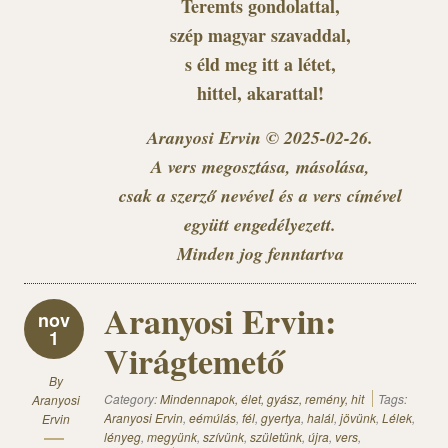
Teremts gondolattal,
szép magyar szavaddal,
s éld meg itt a létet,
hittel, akarattal!
Aranyosi Ervin © 2025-02-26.
A vers megosztása, másolása,
csak a szerző nevével és a vers címével
együtt engedélyezett.
Minden jog fenntartva
Aranyosi Ervin:
nov
1
Virágtemető
By
Category:
Mindennapok, élet, gyász, remény, hit
Tags:
Aranyosi
Aranyosi Ervin
,
eémúlás
,
fél
,
gyertya
,
halál
,
jövünk
,
Lélek
,
Ervin
lényeg
,
megyünk
,
szívünk
,
születünk
,
újra
,
vers
,