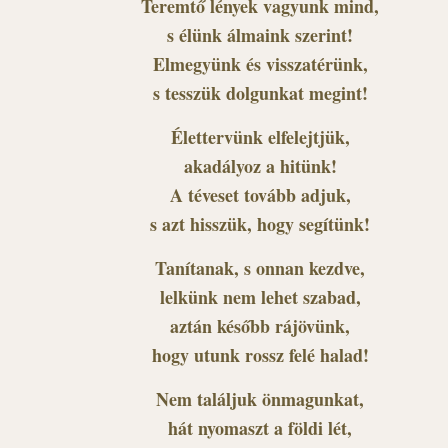
Teremtő lények vagyunk mind,
s élünk álmaink szerint!
Elmegyünk és visszatérünk,
s tesszük dolgunkat megint!
Élettervünk elfelejtjük,
akadályoz a hitünk!
A téveset tovább adjuk,
s azt hisszük, hogy segítünk!
Tanítanak, s onnan kezdve,
lelkünk nem lehet szabad,
aztán később rájövünk,
hogy utunk rossz felé halad!
Nem találjuk önmagunkat,
hát nyomaszt a földi lét,