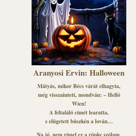
Aranyosi Ervin: Halloween
Mátyás, mikor Bécs várát elhagyta,
még visszaintett, mondván: – Helló
Wien!
A feltaláló címét learatta,
s elügetett büszkén a lován…
Na jó, nem rímel ez a röpke szólam,