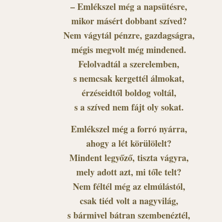
– Emlékszel még a napsütésre,
mikor másért dobbant szíved?
Nem vágytál pénzre, gazdagságra,
mégis megvolt még mindened.
Felolvadtál a szerelemben,
s nemcsak kergettél álmokat,
érzéseidtől boldog voltál,
s a szíved nem fájt oly sokat.
Emlékszel még a forró nyárra,
ahogy a lét körülölelt?
Mindent legyőző, tiszta vágyra,
mely adott azt, mi tőle telt?
Nem féltél még az elmúlástól,
csak tiéd volt a nagyvilág,
s bármivel bátran szembenéztél,