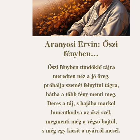
Aranyosi Ervin: Őszi
fényben…
Őszi fényben tündöklő tájra
meredten néz a jó öreg,
próbálja szemét felnyitni tágra,
hátha a több fény menti meg.
Deres a táj, s hajába markol
huncutkodva az őszi szél,
megmenti még a végső bajtól,
s még egy kicsit a nyárról mesél.