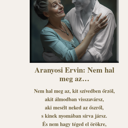
Aranyosi Ervin: Nem hal
meg az…
Nem hal meg az, kit szívedben őrzöl,
akit álmodban visszavársz,
aki mesélt neked az őszről,
s kinek nyomában sírva jársz.
És nem hagy téged el örökre,