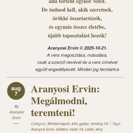
ami történt egykor veled.
De tudnod kell, akik szeretnek,
örökké összetartózók,
és egymás összes életébe,
újabb tapasztalást hozók!
Aranyosi Ervin © 2025-10-21.
A vers megosztása, másolása,
csak a szerző nevével és a vers címével
együtt engedélyezett. Minden jog fenntartva
Aranyosi Ervin:
aug
7
Megálmodni,
By
teremteni!
Aranyosi
Ervin
Category:
Mindennapok, élet, gyász, remény, hit
Tags:
Aranyosi Ervin
,
életterv
,
halál
,
hit
,
Lélek
,
lény
,