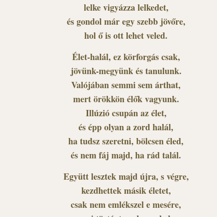
lelke vigyázza lelkedet,
és gondol már egy szebb jövőre,
hol ő is ott lehet veled.
Élet-halál, ez körforgás csak,
jövünk-megyünk és tanulunk.
Valójában semmi sem árthat,
mert örökkön élők vagyunk.
Illúzió csupán az élet,
és épp olyan a zord halál,
ha tudsz szeretni, bölcsen éled,
és nem fáj majd, ha rád talál.
Együtt lesztek majd újra, s végre,
kezdhettek másik életet,
csak nem emlékszel e mesére,