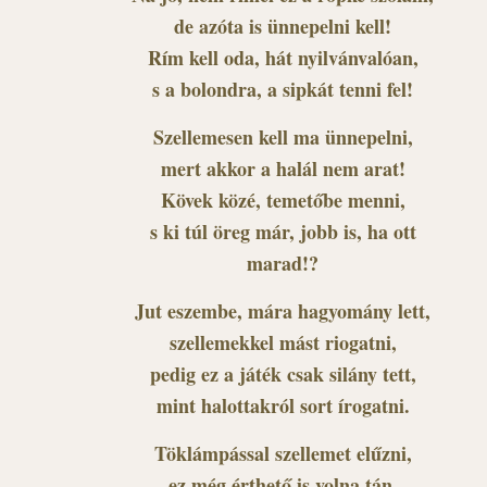
de azóta is ünnepelni kell!
Rím kell oda, hát nyilvánvalóan,
s a bolondra, a sipkát tenni fel!
Szellemesen kell ma ünnepelni,
mert akkor a halál nem arat!
Kövek közé, temetőbe menni,
s ki túl öreg már, jobb is, ha ott
marad!?
Jut eszembe, mára hagyomány lett,
szellemekkel mást riogatni,
pedig ez a játék csak silány tett,
mint halottakról sort írogatni.
Töklámpással szellemet elűzni,
ez még érthető is volna tán,