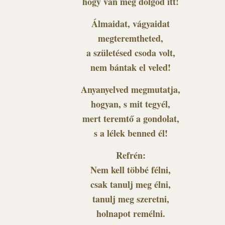
hogy van még dolgod itt!
Álmaidat, vágyaidat
megteremtheted,
a születésed csoda volt,
nem bántak el veled!
Anyanyelved megmutatja,
hogyan, s mit tegyél,
mert teremtő a gondolat,
s a lélek benned él!
Refrén:
Nem kell többé félni,
csak tanulj meg élni,
tanulj meg szeretni,
holnapot remélni.