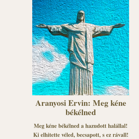
Aranyosi Ervin: Meg kéne
békélned
Meg kéne békélned a hazudott halállal!
Ki elhitette véled, becsapott, s ez rávall!