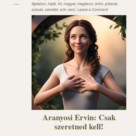
fájdalom
,
halál
,
hit
,
magyar
,
megtanul
,
öröm
,
pillanat
,
szavak
,
szeretet
,
szív
,
vers
Leave a Comment
Aranyosi Ervin: Csak
szeretned kell!