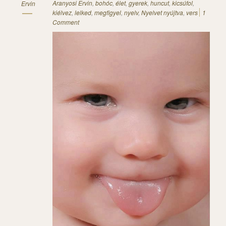
Aranyosi Ervin
,
bohóc
,
élet
,
gyerek
,
huncut
,
kicsúfol
,
Ervin
kiélvez
,
lelked
,
megfigyel
,
nyelv
,
Nyelvet nyújtva
,
vers
1
Comment