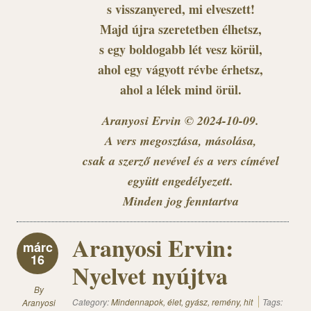
s visszanyered, mi elveszett!
Majd újra szeretetben élhetsz,
s egy boldogabb lét vesz körül,
ahol egy vágyott révbe érhetsz,
ahol a lélek mind örül.
Aranyosi Ervin © 2024-10-09.
A vers megosztása, másolása,
csak a szerző nevével és a vers címével
együtt engedélyezett.
Minden jog fenntartva
Aranyosi Ervin:
márc
16
Nyelvet nyújtva
By
Category:
Mindennapok, élet, gyász, remény, hit
Tags:
Aranyosi