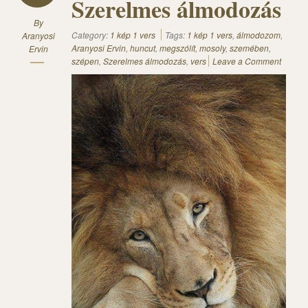
Szerelmes álmodozás
By
Category:
1 kép 1 vers
Tags:
1 kép 1 vers
,
álmodozom
,
Aranyosi
Aranyosi Ervin
,
huncut
,
megszólít
,
mosoly
,
szemében
,
Ervin
szépen
,
Szerelmes álmodozás
,
vers
Leave a Comment