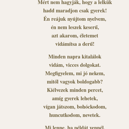
Mért nem hagyják, hogy a lelkük
hadd maradjon csak gyerek!
Én reájuk nyújtom nyelvem,
én nem leszek keserű,
azt akarom, életemet
vidámítsa a derű!
Minden napra kitalálok
vidám, vicces dolgokat.
Megfigyelem, mi jó nekem,
mitől vagyok boldogabb?
Kiélvezek minden percet,
amíg gyerek lehetek,
vígan játszom, bohóckodom,
huncutkodom, nevetek.
Mi lenne, ha példát vennél,