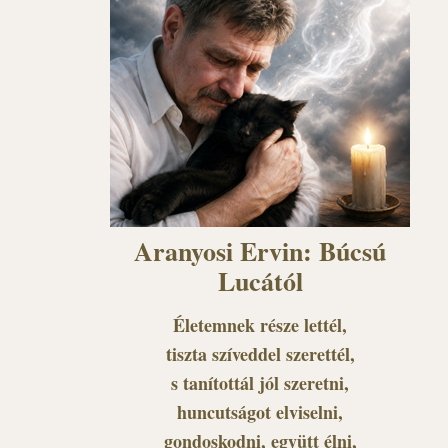
Aranyosi Ervin: Búcsú
Lucától
Életemnek része lettél,
tiszta szíveddel szerettél,
s tanítottál jól szeretni,
huncutságot elviselni,
gondoskodni, együtt élni,