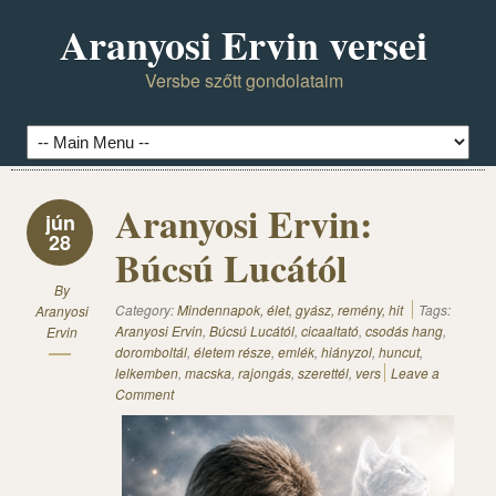
Aranyosi Ervin versei
Versbe szőtt gondolataim
Aranyosi Ervin:
jún
28
Búcsú Lucától
By
Category:
Mindennapok, élet, gyász, remény, hit
Tags:
Aranyosi
Aranyosi Ervin
,
Búcsú Lucától
,
cicaaltató
,
csodás hang
,
Ervin
doromboltál
,
életem része
,
emlék
,
hiányzol
,
huncut
,
lelkemben
,
macska
,
rajongás
,
szerettél
,
vers
Leave a
Comment