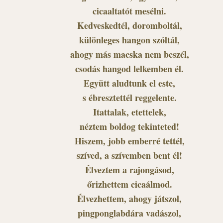
cicaaltatót mesélni.
Kedveskedtél, doromboltál,
különleges hangon szóltál,
ahogy más macska nem beszél,
csodás hangod lelkemben él.
Együtt aludtunk el este,
s ébresztettél reggelente.
Itattalak, etettelek,
néztem boldog tekinteted!
Hiszem, jobb emberré tettél,
szíved, a szívemben bent él!
Élveztem a rajongásod,
őrizhettem cicaálmod.
Élvezhettem, ahogy játszol,
pingponglabdára vadászol,