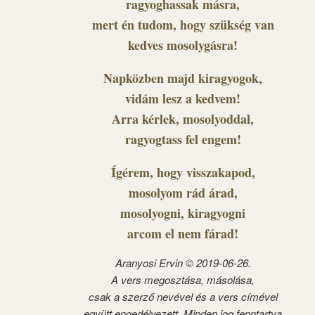
ragyoghassak másra,
mert én tudom, hogy szükség van
kedves mosolygásra!
Napközben majd kiragyogok,
vidám lesz a kedvem!
Arra kérlek, mosolyoddal,
ragyogtass fel engem!
Ígérem, hogy visszakapod,
mosolyom rád árad,
mosolyogni, kiragyogni
arcom el nem fárad!
Aranyosi Ervin © 2019-06-26.
A vers megosztása, másolása,
csak a szerző nevével és a vers címével
együtt engedélyezett. Minden jog fenntartva