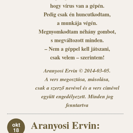
hogy vírus van a gépén.
Pedig csak én huncutkodtam,
a munkája végén.
Megnyomkodtam néhány gombot,
s megváltozott minden.
– Nem a géppel kell játszani,
csak velem – szerintem!
Aranyosi Ervin © 2014-03-05.
A vers megosztása, másolása,
csak a szerző nevével és a vers címével
együtt engedélyezett. Minden jog
fenntartva
Aranyosi Ervin:
okt
18