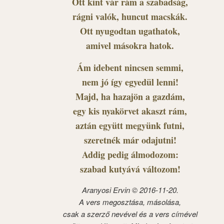
Ott kint vár rám a szabadság,
rágni valók, huncut macskák.
Ott nyugodtan ugathatok,
amivel másokra hatok.
Ám idebent nincsen semmi,
nem jó így egyedül lenni!
Majd, ha hazajön a gazdám,
egy kis nyakörvet akaszt rám,
aztán együtt megyünk futni,
szeretnék már odajutni!
Addig pedig álmodozom:
szabad kutyává változom!
Aranyosi Ervin © 2016-11-20.
A vers megosztása, másolása,
csak a szerző nevével és a vers címével