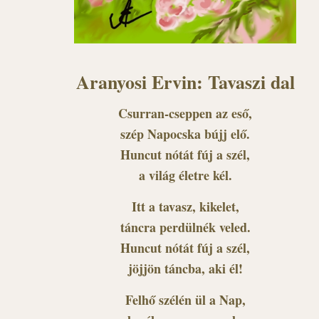
Aranyosi Ervin: Tavaszi dal
Csurran-cseppen az eső,
szép Napocska bújj elő.
Huncut nótát fúj a szél,
a világ életre kél.
Itt a tavasz, kikelet,
táncra perdülnék veled.
Huncut nótát fúj a szél,
jöjjön táncba, aki él!
Felhő szélén ül a Nap,