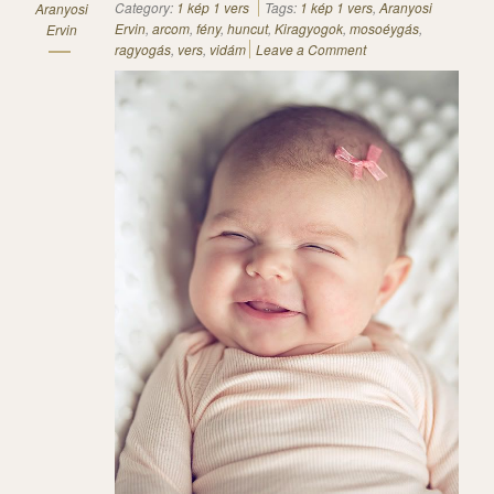
Category:
1 kép 1 vers
Tags:
1 kép 1 vers
,
Aranyosi
Aranyosi
Ervin
,
arcom
,
fény
,
huncut
,
Kiragyogok
,
mosoéygás
,
Ervin
ragyogás
,
vers
,
vidám
Leave a Comment