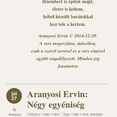
Hóembert is építek majd,
életre is keltem,
hóból készült barátokkal
lesz tele a kertem.
Aranyosi Ervin © 2014-12-29.
A vers megosztása, másolása,
csak a szerző nevével és a vers címével
együtt engedélyezett. Minden jog
fenntartva
Aranyosi Ervin:
júl
27
Négy egyéniség
By
Category:
1 kép 1 vers
Tags:
1 kép 1 vers
,
Aranyosi
Aranyosi