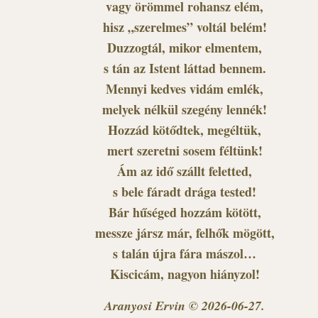
vagy örömmel rohansz elém,
hisz „szerelmes” voltál belém!
Duzzogtál, mikor elmentem,
s tán az Istent láttad bennem.
Mennyi kedves vidám emlék,
melyek nélkül szegény lennék!
Hozzád kötődtek, megéltük,
mert szeretni sosem féltünk!
Ám az idő szállt feletted,
s bele fáradt drága tested!
Bár hűséged hozzám kötött,
messze jársz már, felhők mögött,
s talán újra fára mászol…
Kiscicám, nagyon hiányzol!
Aranyosi Ervin © 2026-06-27.