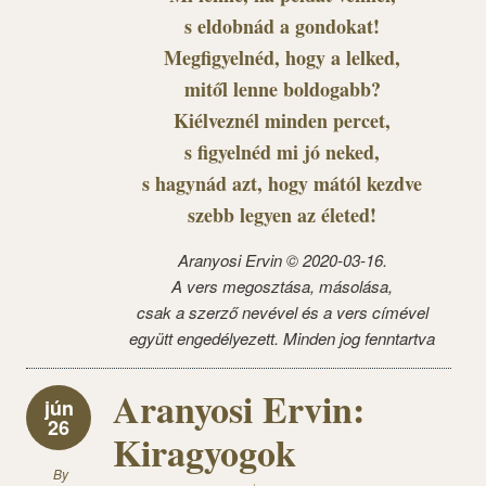
s eldobnád a gondokat!
Megfigyelnéd, hogy a lelked,
mitől lenne boldogabb?
Kiélveznél minden percet,
s figyelnéd mi jó neked,
s hagynád azt, hogy mától kezdve
szebb legyen az életed!
Aranyosi Ervin © 2020-03-16.
A vers megosztása, másolása,
csak a szerző nevével és a vers címével
együtt engedélyezett. Minden jog fenntartva
Aranyosi Ervin:
jún
26
Kiragyogok
By