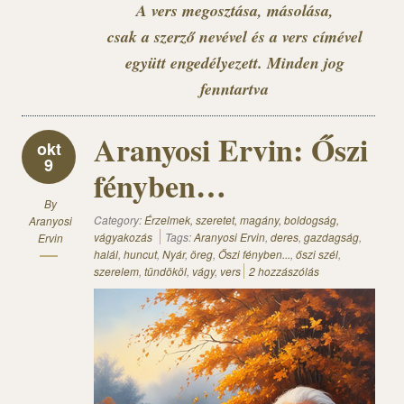
A vers megosztása, másolása,
csak a szerző nevével és a vers címével
együtt engedélyezett. Minden jog
fenntartva
Aranyosi Ervin: Őszi
okt
9
fényben…
By
Category:
Érzelmek, szeretet, magány, boldogság,
Aranyosi
vágyakozás
Tags:
Aranyosi Ervin
,
deres
,
gazdagság
,
Ervin
halál
,
huncut
,
Nyár
,
öreg
,
Őszi fényben...
,
őszi szél
,
szerelem
,
tündököl
,
vágy
,
vers
2 hozzászólás