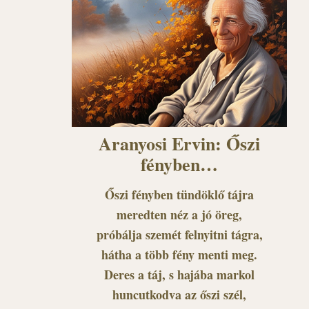
Aranyosi Ervin: Őszi
fényben…
Őszi fényben tündöklő tájra
meredten néz a jó öreg,
próbálja szemét felnyitni tágra,
hátha a több fény menti meg.
Deres a táj, s hajába markol
huncutkodva az őszi szél,