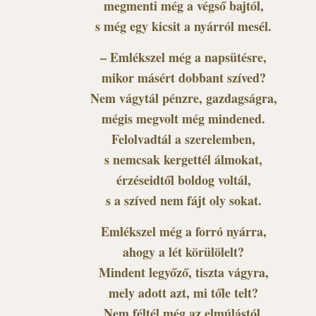
megmenti még a végső bajtól,
s még egy kicsit a nyárról mesél.
– Emlékszel még a napsütésre,
mikor másért dobbant szíved?
Nem vágytál pénzre, gazdagságra,
mégis megvolt még mindened.
Felolvadtál a szerelemben,
s nemcsak kergettél álmokat,
érzéseidtől boldog voltál,
s a szíved nem fájt oly sokat.
Emlékszel még a forró nyárra,
ahogy a lét körülölelt?
Mindent legyőző, tiszta vágyra,
mely adott azt, mi tőle telt?
Nem féltél még az elmúlástól,