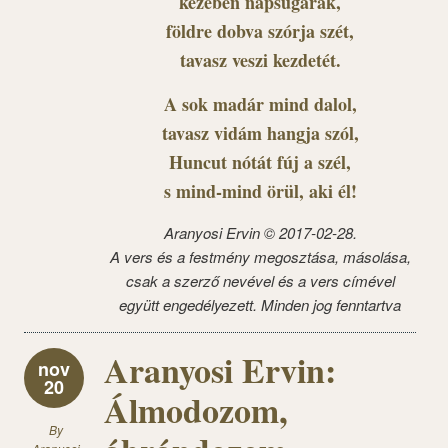
kezében napsugarak,
földre dobva szórja szét,
tavasz veszi kezdetét.
A sok madár mind dalol,
tavasz vidám hangja szól,
Huncut nótát fúj a szél,
s mind-mind örül, aki él!
Aranyosi Ervin © 2017-02-28.
A vers és a festmény megosztása, másolása,
csak a szerző nevével és a vers címével
együtt engedélyezett. Minden jog fenntartva
Aranyosi Ervin:
nov
20
Álmodozom,
By