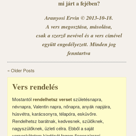
mi járt a fejében?
Aranyosi Ervin © 2013-10-18.
A vers megosztása, másolása,
csak a szerző nevével és a vers címével
együtt engedélyezett. Minden jog
fenntartva
« Older Posts
Vers rendelés
Mostantól
rendelhetsz verset
születésnapra,
névnapra, Valentin napra, nőnapra, anyák napjára,
húsvétra, karácsonyra, télapóra, esküvőre.
Rendelhetsz barátnak, kedvesnek, szülőknek,
nagyszülőknek, üzleti célra. Ebből a saját
verseskötetem kiadását fogom finanszírozni.