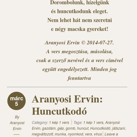
Dorombolunk, hízelgünk
és huncutkodunk eleget.
Nem lehet hát nem szeretni
e négy macska gyereket!
Aranyosi Ervin © 2014-07-27.
A vers megosztása, másolása,
csak a szerző nevével és a vers címével
együtt engedélyezett. Minden jog
fenntartva
Aranyosi Ervin:
márc
5
Huncutkodó
By
Category:
1 kép 1 vers
Tags:
1 kép 1 vers
,
Aranyosi
Aranyosi
Ervin
,
gazdám
,
gép
,
gomb
,
huncut
,
Huncutkodó
,
játszani
,
Ervin
megváltozott
,
munka
,
nyomkod
,
vers
,
vírus
Leave a