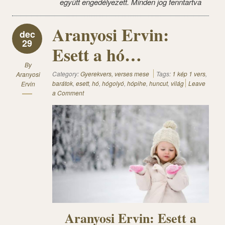
együtt engedélyezett. Minden jog fenntartva
Aranyosi Ervin:
dec
29
Esett a hó…
By
Category:
Gyerekvers, verses mese
Tags:
1 kép 1 vers
,
Aranyosi
barátok
,
esett
,
hó
,
hógolyó
,
hópihe
,
huncut
,
világ
Leave
Ervin
a Comment
Aranyosi Ervin: Esett a