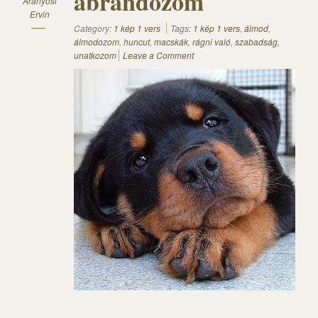
ábrándozom
Aranyosi
Ervin
Category:
1 kép 1 vers
Tags:
1 kép 1 vers
,
álmod
,
álmodozom
,
huncut
,
macskák
,
rágni való
,
szabadság
,
unatkozom
Leave a Comment