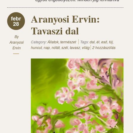
Aranyosi Ervin:
febr
28
Tavaszi dal
By
Category:
Állatok, természet
Tags:
dal
,
él
,
eső
,
fúj
,
Aranyosi
huncut
,
nap
,
nótát
,
szél
,
tavasz
,
világ
2 hozzászólás
Ervin