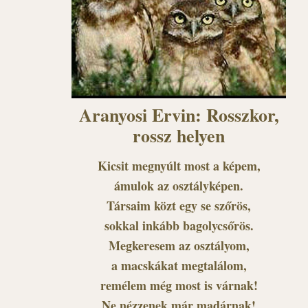
Aranyosi Ervin: Rosszkor,
rossz helyen
Kicsit megnyúlt most a képem,
ámulok az osztályképen.
Társaim közt egy se szőrös,
sokkal inkább bagolycsőrös.
Megkeresem az osztályom,
a macskákat megtalálom,
remélem még most is várnak!
Ne nézzenek már madárnak!