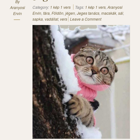
By
Category:
1 kép 1 vers
Tags:
1 kép 1 vers
,
Aranyosi
Aranyosi
Ervin
,
fára
,
Földön
,
jégen
,
Jeges tanács
,
macskák
,
sál
,
Ervin
sapka
,
vadállat
,
vers
Leave a Comment