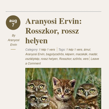
Aranyosi Ervin:
aug
7
Rosszkor, rossz
By
helyen
Aranyosi
Ervin
Category:
1 kép 1 vers
Tags:
1 kép 1 vers
,
ámul
,
Aranyosi Ervin
,
bagolycsőrös
,
képem
,
macskák
,
madár
,
osztálykép
,
rossz helyen
,
Rosszkor
,
szőrös
,
vers
Leave
a Comment