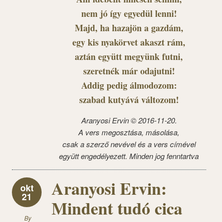
nem jó így egyedül lenni!
Majd, ha hazajön a gazdám,
egy kis nyakörvet akaszt rám,
aztán együtt megyünk futni,
szeretnék már odajutni!
Addig pedig álmodozom:
szabad kutyává változom!
Aranyosi Ervin © 2016-11-20.
A vers megosztása, másolása,
csak a szerző nevével és a vers címével
együtt engedélyezett. Minden jog fenntartva
Aranyosi Ervin:
okt
21
Mindent tudó cica
By