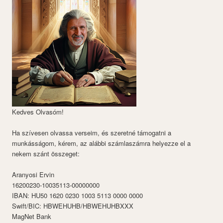
Kedves Olvasóm!
Ha szívesen olvassa verseim, és szeretné támogatni a
munkásságom, kérem, az alábbi számlaszámra helyezze el a
nekem szánt összeget:
Aranyosi Ervin
16200230-10035113-00000000
IBAN: HU50 1620 0230 1003 5113 0000 0000
Swift/BIC: HBWEHUHB/HBWEHUHBXXX
MagNet Bank