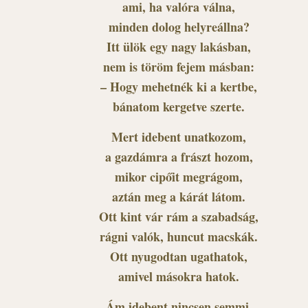
ami, ha valóra válna,
minden dolog helyreállna?
Itt ülök egy nagy lakásban,
nem is töröm fejem másban:
– Hogy mehetnék ki a kertbe,
bánatom kergetve szerte.
Mert idebent unatkozom,
a gazdámra a frászt hozom,
mikor cipőit megrágom,
aztán meg a kárát látom.
Ott kint vár rám a szabadság,
rágni valók, huncut macskák.
Ott nyugodtan ugathatok,
amivel másokra hatok.
Ám idebent nincsen semmi,