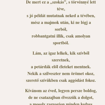
De mert ez a „szokás”, s törvénnyé lett
téve,
s jó példát mutatnak neked a tévében,
mész a majmok után, ki ne lógj a
sorból,
robbantgatni illik, csak amolyan
sportból.
Lám, az igaz lelkek, kik szívből
szeretnek,
a petárdák elől életeket mentnek.
Nekik a szilveszter nem örömet okoz,
szerető szívükben csak aggódást fokoz.
Kívánom az éved, legyen persze boldog,
de ne csatazajban élvezzük a dolgot,
a mosoly ragyogjon minden kedves