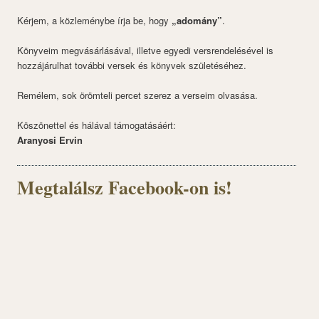
Kérjem, a közleménybe írja be, hogy
„adomány”
.
Könyveim megvásárlásával, illetve egyedi versrendelésével is
hozzájárulhat további versek és könyvek születéséhez.
Remélem, sok örömteli percet szerez a verseim olvasása.
Köszönettel és hálával támogatásáért:
Aranyosi Ervin
Megtalálsz Facebook-on is!