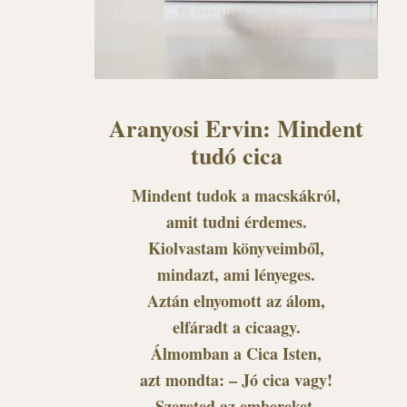
Aranyosi Ervin: Mindent
tudó cica
Mindent tudok a macskákról,
amit tudni érdemes.
Kiolvastam könyveimből,
mindazt, ami lényeges.
Aztán elnyomott az álom,
elfáradt a cicaagy.
Álmomban a Cica Isten,
azt mondta: – Jó cica vagy!
Szereted az embereket,