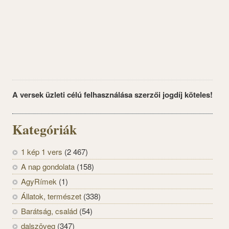
A versek üzleti célú felhasználása szerzői jogdíj köteles!
Kategóriák
1 kép 1 vers
(2 467)
A nap gondolata
(158)
AgyRímek
(1)
Állatok, természet
(338)
Barátság, család
(54)
dalszöveg
(347)