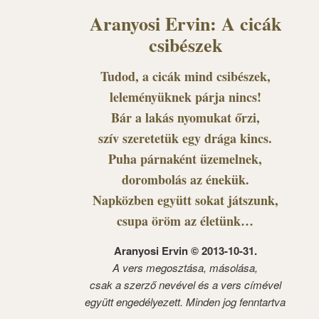
Aranyosi Ervin: A cicák
csibészek
Tudod, a cicák mind csibészek,
leleményüknek párja nincs!
Bár a lakás nyomukat őrzi,
szív szeretetük egy drága kincs.
Puha párnaként üzemelnek,
dorombolás az énekük.
Napközben együtt sokat játszunk,
csupa öröm az életünk…
Aranyosi Ervin © 2013-10-31.
A vers megosztása, másolása,
csak a szerző nevével és a vers címével
együtt engedélyezett. Minden jog fenntartva