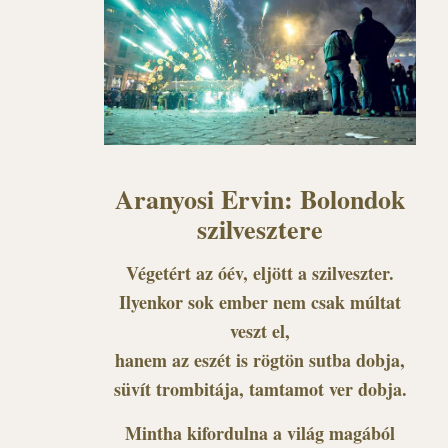
Aranyosi Ervin: Bolondok
szilvesztere
Végetért az óév, eljött a szilveszter.
Ilyenkor sok ember nem csak múltat
veszt el,
hanem az eszét is rögtön sutba dobja,
süvít trombitája, tamtamot ver dobja.
Mintha kifordulna a világ magából