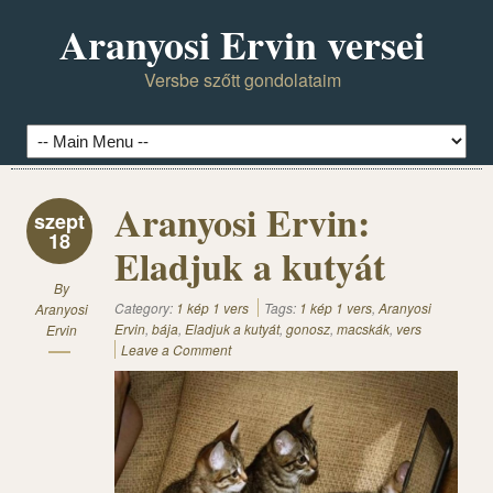
Aranyosi Ervin versei
Versbe szőtt gondolataim
Aranyosi Ervin:
szept
18
Eladjuk a kutyát
By
Category:
1 kép 1 vers
Tags:
1 kép 1 vers
,
Aranyosi
Aranyosi
Ervin
,
bája
,
Eladjuk a kutyát
,
gonosz
,
macskák
,
vers
Ervin
Leave a Comment