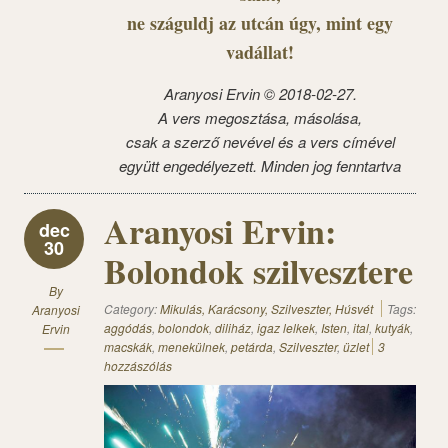
ne száguldj az utcán úgy, mint egy
vadállat!
Aranyosi Ervin © 2018-02-27.
A vers megosztása, másolása,
csak a szerző nevével és a vers címével
együtt engedélyezett. Minden jog fenntartva
Aranyosi Ervin:
dec
30
Bolondok szilvesztere
By
Category:
Mikulás, Karácsony, Szilveszter, Húsvét
Tags:
Aranyosi
aggódás
,
bolondok
,
diliház
,
igaz lelkek
,
Isten
,
ital
,
kutyák
,
Ervin
macskák
,
menekülnek
,
petárda
,
Szilveszter
,
üzlet
3
hozzászólás