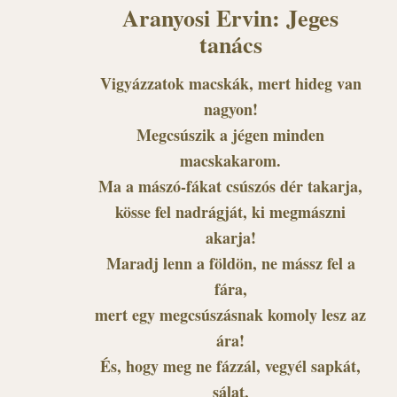
Aranyosi Ervin: Jeges
tanács
Vigyázzatok macskák, mert hideg van
nagyon!
Megcsúszik a jégen minden
macskakarom.
Ma a mászó-fákat csúszós dér takarja,
kösse fel nadrágját, ki megmászni
akarja!
Maradj lenn a földön, ne mássz fel a
fára,
mert egy megcsúszásnak komoly lesz az
ára!
És, hogy meg ne fázzál, vegyél sapkát,
sálat,