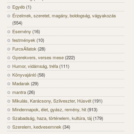
Egyéb
(1)
Érzelmek, szeretet, magány, boldogság, vágyakozás
(554)
Esemény
(16)
festmények
(10)
FurcsÁllatok
(28)
Gyerekvers, verses mese
(222)
Humor, vidámság, tréfa
(111)
Könyvajánló
(58)
Madarak
(29)
mantra
(26)
Mikulás, Karácsony, Szilveszter, Húsvét
(191)
Mindennapok, élet, gyász, remény, hit
(913)
Szabadság, haza, történelem, kultúra, táj
(179)
Szerelem, kedvesemnek
(34)