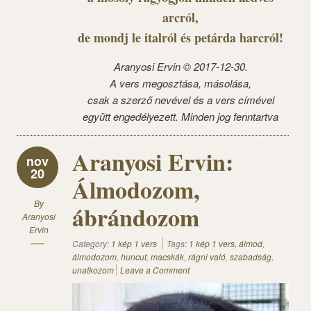
arcról,
de mondj le italról és petárda harcról!
Aranyosi Ervin © 2017-12-30.
A vers megosztása, másolása,
csak a szerző nevével és a vers címével
együtt engedélyezett. Minden jog fenntartva
Aranyosi Ervin:
nov
20
Álmodozom,
By
ábrándozom
Aranyosi
Ervin
Category:
1 kép 1 vers
Tags:
1 kép 1 vers
,
álmod
,
álmodozom
,
huncut
,
macskák
,
rágni való
,
szabadság
,
unatkozom
Leave a Comment