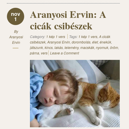
Aranyosi Ervin: A
nov
1
cicák csibészek
By
Category:
1 kép 1 vers
Tags:
1 kép 1 vers
,
A cicák
Aranyosi
csibészek
,
Aranyosi Ervin
,
dorombolás
,
élet
,
énekük
,
Ervin
játszunk
,
kincs
,
lakás
,
lelemény
,
macskák
,
nyomuk
,
öröm
,
párna
,
vers
Leave a Comment