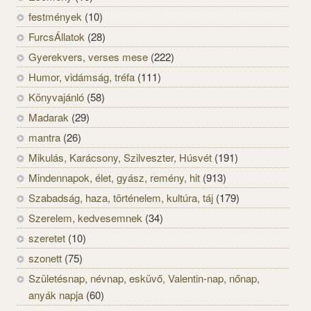
festmények
(10)
FurcsÁllatok
(28)
Gyerekvers, verses mese
(222)
Humor, vidámság, tréfa
(111)
Könyvajánló
(58)
Madarak
(29)
mantra
(26)
Mikulás, Karácsony, Szilveszter, Húsvét
(191)
Mindennapok, élet, gyász, remény, hit
(913)
Szabadság, haza, történelem, kultúra, táj
(179)
Szerelem, kedvesemnek
(34)
szeretet
(10)
szonett
(75)
Születésnap, névnap, esküvő, Valentin-nap, nőnap,
anyák napja
(60)