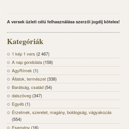
A versek üzleti célú felhasználása szerzői jogdíj köteles!
Kategóriák
1 kép 1 vers
(2 467)
A nap gondolata
(158)
AgyRímek
(1)
Állatok, természet
(338)
Barátság, család
(54)
dalszöveg
(347)
Egyéb
(1)
Érzelmek, szeretet, magány, boldogság, vágyakozás
(554)
Esemény
(16)