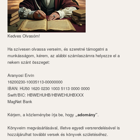
Kedves Olvasóm!
Ha szívesen olvassa verseim, és szeretné támogatni a
munkásságom, kérem, az alábbi számlaszámra helyezze el a
nekem szánt összeget:
Aranyosi Ervin
16200230-10035113-00000000
IBAN: HU50 1620 0230 1003 5113 0000 0000
Swift/BIC: HBWEHUHB/HBWEHUHBXXX
MagNet Bank
Kérjem, a közleménybe írja be, hogy
„adomány”
.
Könyveim megvásárlásával, illetve egyedi versrendelésével is
hozzájárulhat további versek és könyvek születéséhez.