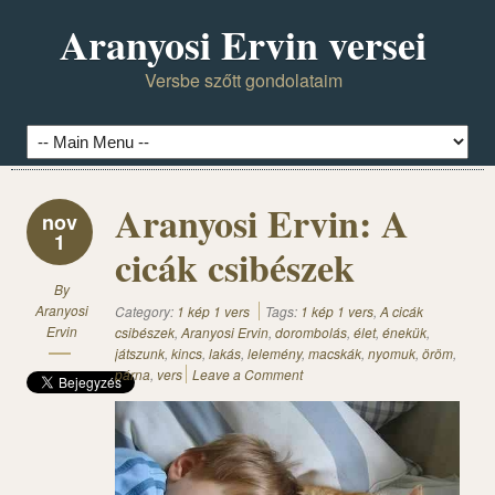
Aranyosi Ervin versei
Versbe szőtt gondolataim
Aranyosi Ervin: A
nov
1
cicák csibészek
By
Aranyosi
Category:
1 kép 1 vers
Tags:
1 kép 1 vers
,
A cicák
Ervin
csibészek
,
Aranyosi Ervin
,
dorombolás
,
élet
,
énekük
,
játszunk
,
kincs
,
lakás
,
lelemény
,
macskák
,
nyomuk
,
öröm
,
párna
,
vers
Leave a Comment