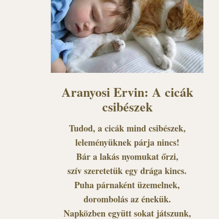
Aranyosi Ervin: A cicák
csibészek
Tudod, a cicák mind csibészek,
leleményüknek párja nincs!
Bár a lakás nyomukat őrzi,
szív szeretetük egy drága kincs.
Puha párnaként üzemelnek,
dorombolás az énekük.
Napközben együtt sokat játszunk,