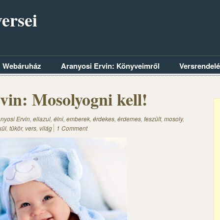
ersei
Webáruház
Aranyosi Ervin: Könyveimről
Versrendel
vin: Mosolyogni kell!
nyosi Ervin
,
ellazul
,
élni
,
emberek
,
érdekes
,
érdemes
,
feszült
,
mosoly
,
kül
,
tükör
,
vers
,
világ
1 Comment