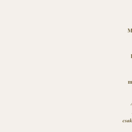
M
m
csak