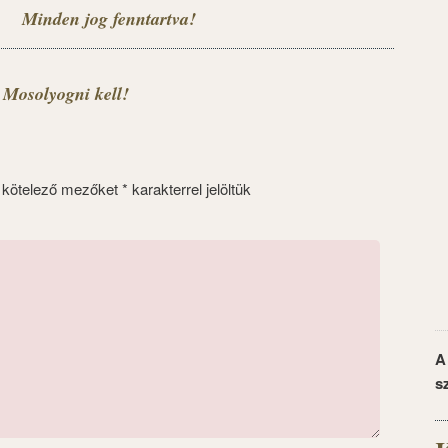
Minden jog fenntartva!
 Mosolyogni kell!
 kötelező mezőket
*
karakterrel jelöltük
A
s