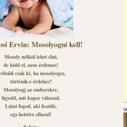
si Ervin: Mosolyogni kell!
Mosoly nélkül lehet élni,
de hidd el, nem érdemes!
róbáld csak ki, ha mosolyogsz,
történik-e érdekes?
Mosolyogj az emberekre,
figyeld, mit kapsz válaszul.
Látni fogod, aki feszült,
T
egy-kettőre ellazul!
Refrén: