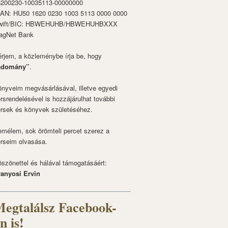
6200230-10035113-00000000
BAN: HU50 1620 0230 1003 5113 0000 0000
wift/BIC: HBWEHUHB/HBWEHUHBXXX
agNet Bank
rjem, a közleménybe írja be, hogy
adomány”
.
nyveim megvásárlásával, illetve egyedi
rsrendelésével is hozzájárulhat további
rsek és könyvek születéséhez.
mélem, sok örömteli percet szerez a
rseim olvasása.
szönettel és hálával támogatásáért:
ranyosi Ervin
egtalálsz Facebook-
n is!