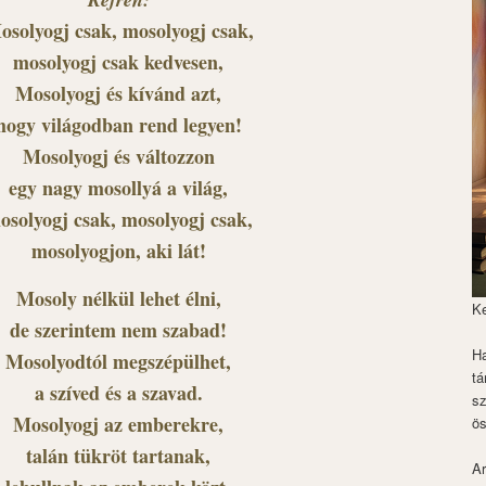
osolyogj csak, mosolyogj csak,
mosolyogj csak kedvesen,
Mosolyogj és kívánd azt,
hogy világodban rend legyen!
Mosolyogj és változzon
egy nagy mosollyá a világ,
osolyogj csak, mosolyogj csak,
mosolyogjon, aki lát!
Mosoly nélkül lehet élni,
K
de szerintem nem szabad!
Ha
Mosolyodtól megszépülhet,
tá
a szíved és a szavad.
s
Mosolyogj az emberekre,
ös
talán tükröt tartanak,
Ar