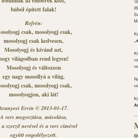
lehullnak az emberek közt,
1
I
búból épített falak!
S
M
Refrén:
osolyogj csak, mosolyogj csak,
Ké
mosolyogj csak kedvesen,
„
Mosolyogj és kívánd azt,
Kö
hogy világodban rend legyen!
ve
ve
Mosolyogj és változzon
egy nagy mosollyá a világ,
Re
osolyogj csak, mosolyogj csak,
ve
mosolyogjon, aki lát!
Kö
A
Aranyosi Ervin © 2013-01-17.
A vers megosztása, másolása,
M
 a szerző nevével és a vers címével
o
együtt engedélyezett.