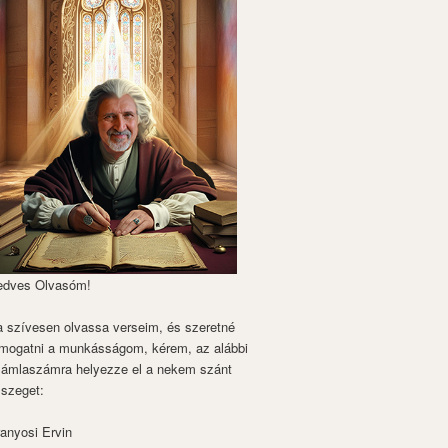
edves Olvasóm!
 szívesen olvassa verseim, és szeretné
mogatni a munkásságom, kérem, az alábbi
zámlaszámra helyezze el a nekem szánt
szeget:
anyosi Ervin