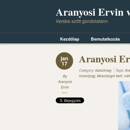
Aranyosi Ervin v
Versbe szőtt gondolataim
Kezdőlap
Bemutatkozás
Aranyosi Er
jan
17
Category:
dalszöveg
Tags:
Ara
mosolyogj
,
Mosolyogni kell!
,
nél
By
Aranyosi
Ervin