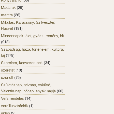
Madarak
(29)
mantra
(26)
Mikulás, Karácsony, Szilveszter,
Húsvét
(191)
Mindennapok, élet, gyász, remény, hit
(913)
Szabadság, haza, történelem, kultúra,
táj
(178)
Szerelem, kedvesemnek
(34)
szeretet
(10)
szonett
(75)
Születésnap, névnap, esküvő,
Valentin-nap, nőnap, anyák napja
(60)
Vers rendelés
(14)
versillusztrációk
(1)
videó
(2)