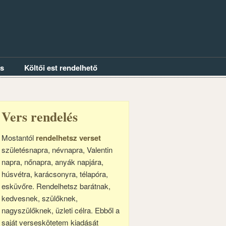
és
Költői est rendelhető
Vers rendelés
Mostantól
rendelhetsz verset
születésnapra, névnapra, Valentin
napra, nőnapra, anyák napjára,
húsvétra, karácsonyra, télapóra,
esküvőre. Rendelhetsz barátnak,
kedvesnek, szülőknek,
nagyszülőknek, üzleti célra. Ebből a
saját verseskötetem kiadását