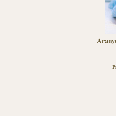
Aranyo
P