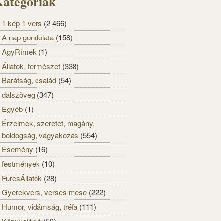
ategóriák
1 kép 1 vers
(2 466)
A nap gondolata
(158)
AgyRímek
(1)
Állatok, természet
(338)
Barátság, család
(54)
dalszöveg
(347)
Egyéb
(1)
Érzelmek, szeretet, magány,
boldogság, vágyakozás
(554)
Esemény
(16)
festmények
(10)
FurcsÁllatok
(28)
Gyerekvers, verses mese
(222)
Humor, vidámság, tréfa
(111)
Könyvajánló
(58)