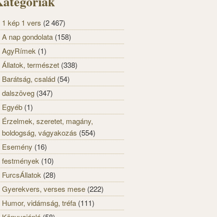
ategóriák
1 kép 1 vers
(2 467)
A nap gondolata
(158)
AgyRímek
(1)
Állatok, természet
(338)
Barátság, család
(54)
dalszöveg
(347)
Egyéb
(1)
Érzelmek, szeretet, magány,
boldogság, vágyakozás
(554)
Esemény
(16)
festmények
(10)
FurcsÁllatok
(28)
Gyerekvers, verses mese
(222)
Humor, vidámság, tréfa
(111)
Könyvajánló
(58)