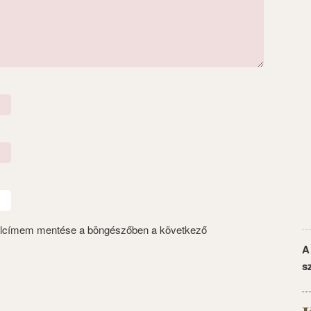
alcímem mentése a böngészőben a következő
A
s