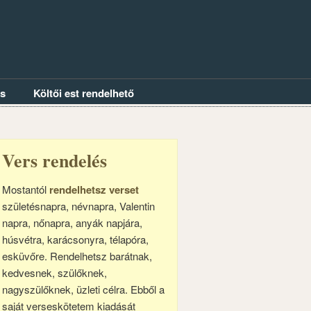
és
Költői est rendelhető
Vers rendelés
Mostantól
rendelhetsz verset
születésnapra, névnapra, Valentin
napra, nőnapra, anyák napjára,
húsvétra, karácsonyra, télapóra,
esküvőre. Rendelhetsz barátnak,
kedvesnek, szülőknek,
nagyszülőknek, üzleti célra. Ebből a
saját verseskötetem kiadását