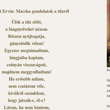
i Ervin: Macska gondolatok a tűzről
Ülök a tűz előtt,
a lángnyelveket nézem.
Bőszen nyújtogatja,
gúnyolódik vélem!
Egyszer megtámadtam,
lángjaiba kaptam,
csúnyán visszavágott,
K
majdnem meggyulladtam!
Ha erősebb nálam,
Ha
nem csatázom véle,
tá
s
kívülről szemlélem,
ös
hogy játszik-e, él-e?
Ar
Látom, ha nem bántom,