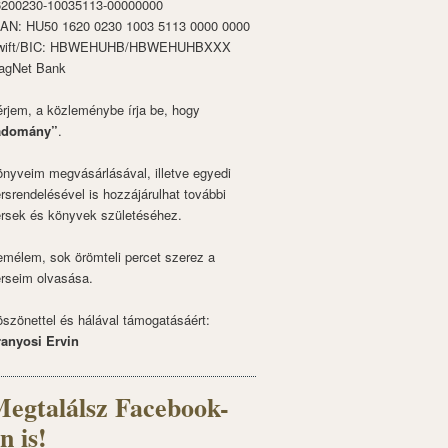
6200230-10035113-00000000
BAN: HU50 1620 0230 1003 5113 0000 0000
wift/BIC: HBWEHUHB/HBWEHUHBXXX
agNet Bank
rjem, a közleménybe írja be, hogy
adomány”
.
nyveim megvásárlásával, illetve egyedi
rsrendelésével is hozzájárulhat további
rsek és könyvek születéséhez.
mélem, sok örömteli percet szerez a
rseim olvasása.
szönettel és hálával támogatásáért:
ranyosi Ervin
egtalálsz Facebook-
n is!