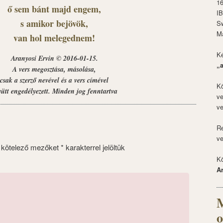
1
ő sem bánt majd engem,
I
s amikor bejövök,
S
M
van hol melegednem!
Ké
Aranyosi Ervin © 2016-01-15.
„
A vers megosztása, másolása,
csak a szerző nevével és a vers címével
Kö
yütt engedélyezett. Minden jog fenntartva
ve
ve
Re
ve
 kötelező mezőket
*
karakterrel jelöltük
Kö
A
M
o