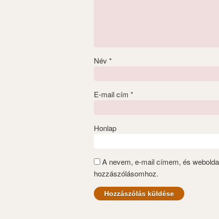
Név
*
E-mail cím
*
Honlap
A nevem, e-mail címem, és webold
hozzászólásomhoz.