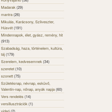
Madarak
(29)
mantra
(26)
Mikulás, Karácsony, Szilveszter,
Húsvét
(191)
Mindennapok, élet, gyász, remény, hit
(913)
Szabadság, haza, történelem, kultúra,
táj
(179)
Szerelem, kedvesemnek
(34)
szeretet
(10)
szonett
(75)
Születésnap, névnap, esküvő,
Valentin-nap, nőnap, anyák napja
(60)
Vers rendelés
(14)
versillusztrációk
(1)
videó
(2)