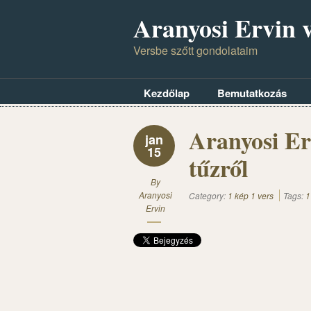
Aranyosi Ervin v
Versbe szőtt gondolataim
Kezdőlap
Bemutatkozás
Aranyosi Er
jan
15
tűzről
By
Aranyosi
Category:
1 kép 1 vers
Tags:
1
Ervin