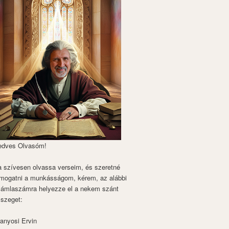
edves Olvasóm!
 szívesen olvassa verseim, és szeretné
mogatni a munkásságom, kérem, az alábbi
zámlaszámra helyezze el a nekem szánt
szeget:
anyosi Ervin