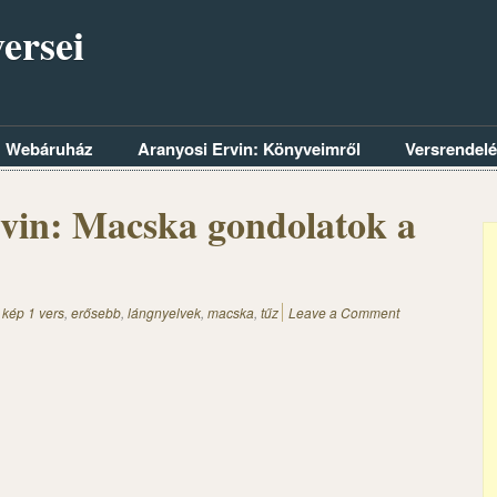
ersei
Webáruház
Aranyosi Ervin: Könyveimről
Versrendel
vin: Macska gondolatok a
 kép 1 vers
,
erősebb
,
lángnyelvek
,
macska
,
tűz
Leave a Comment