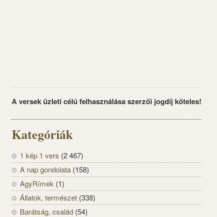
A versek üzleti célú felhasználása szerzői jogdíj köteles!
Kategóriák
1 kép 1 vers
(2 467)
A nap gondolata
(158)
AgyRímek
(1)
Állatok, természet
(338)
Barátság, család
(54)