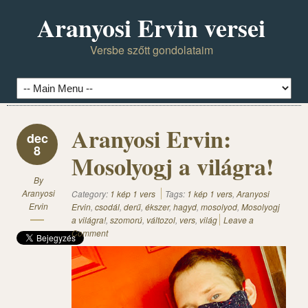
Aranyosi Ervin versei
Versbe szőtt gondolataim
Aranyosi Ervin:
dec
8
Mosolyogj a világra!
By
Aranyosi
Category:
1 kép 1 vers
Tags:
1 kép 1 vers
,
Aranyosi
Ervin
Ervin
,
csodál
,
derű
,
ékszer
,
hagyd
,
mosolyod
,
Mosolyogj
a világra!
,
szomorú
,
változol
,
vers
,
világ
Leave a
Comment