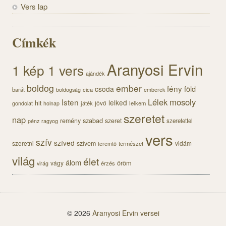
Vers lap
Címkék
Aranyosi Ervin
1 kép 1 vers
ajándék
boldog
ember
fény
föld
csoda
barát
cica
boldogság
emberek
Lélek
mosoly
Isten
lelked
hit
jövő
gondolat
játék
lelkem
holnap
szeretet
nap
szabad
remény
szeret
pénz
szeretettel
ragyog
vers
szív
szíved
szeretni
szívem
vidám
természet
teremtő
világ
élet
álom
öröm
vágy
érzés
virág
© 2026
Aranyosi Ervin versei