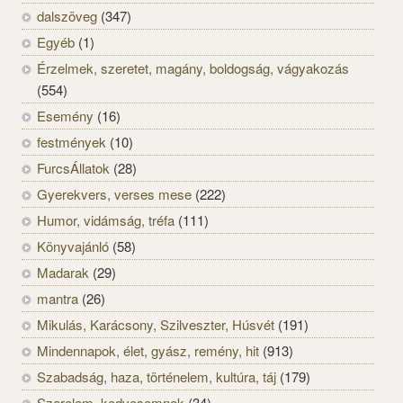
dalszöveg
(347)
Egyéb
(1)
Érzelmek, szeretet, magány, boldogság, vágyakozás
(554)
Esemény
(16)
festmények
(10)
FurcsÁllatok
(28)
Gyerekvers, verses mese
(222)
Humor, vidámság, tréfa
(111)
Könyvajánló
(58)
Madarak
(29)
mantra
(26)
Mikulás, Karácsony, Szilveszter, Húsvét
(191)
Mindennapok, élet, gyász, remény, hit
(913)
Szabadság, haza, történelem, kultúra, táj
(179)
Szerelem, kedvesemnek
(34)