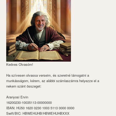
Kedves Olvasóm!
Ha szívesen olvassa verseim, és szeretné támogatni a
munkásságom, kérem, az alábbi számlaszámra helyezze el a
nekem szánt összeget:
Aranyosi Ervin
16200230-10035113-00000000
IBAN: HU50 1620 0230 1003 5113 0000 0000
Swift/BIC: HBWEHUHB/HBWEHUHBXXX