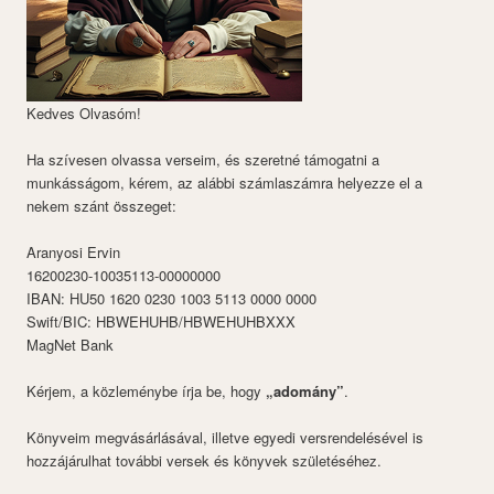
Kedves Olvasóm!
Ha szívesen olvassa verseim, és szeretné támogatni a
munkásságom, kérem, az alábbi számlaszámra helyezze el a
nekem szánt összeget:
Aranyosi Ervin
16200230-10035113-00000000
IBAN: HU50 1620 0230 1003 5113 0000 0000
Swift/BIC: HBWEHUHB/HBWEHUHBXXX
MagNet Bank
Kérjem, a közleménybe írja be, hogy
„adomány”
.
Könyveim megvásárlásával, illetve egyedi versrendelésével is
hozzájárulhat további versek és könyvek születéséhez.