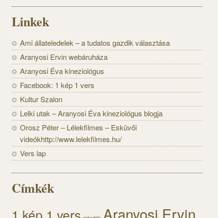
Linkek
Ami állateledelek – a tudatos gazdik választása
Aranyosi Ervin webáruháza
Aranyosi Éva kineziológus
Facebook: 1 kép 1 vers
Kultur Szalon
Lelki utak – Aranyosi Éva kineziológus blogja
Orosz Péter – Lélekfilmes – Esküvői
videókhttp://www.lelekfilmes.hu/
Vers lap
Címkék
Aranyosi Ervin
1 kép 1 vers
ajándék