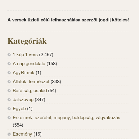
A versek üzleti célú felhasználása szerzői jogdíj köteles!
Kategóriák
1 kép 1 vers
(2 467)
A nap gondolata
(158)
AgyRímek
(1)
Állatok, természet
(338)
Barátság, család
(54)
dalszöveg
(347)
Egyéb
(1)
Érzelmek, szeretet, magány, boldogság, vágyakozás
(554)
Esemény
(16)