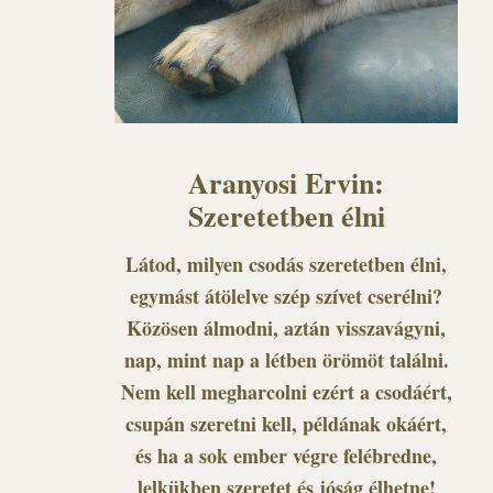
Aranyosi Ervin:
Szeretetben élni
Látod, milyen csodás szeretetben élni,
egymást átölelve szép szívet cserélni?
Közösen álmodni, aztán visszavágyni,
nap, mint nap a létben örömöt találni.
Nem kell megharcolni ezért a csodáért,
csupán szeretni kell, példának okáért,
és ha a sok ember végre felébredne,
lelkükben szeretet és jóság élhetne!