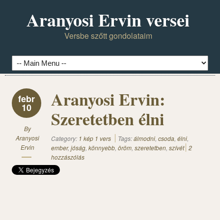
Aranyosi Ervin versei
Versbe szőtt gondolataim
Aranyosi Ervin:
febr
10
Szeretetben élni
By
Aranyosi
Category:
1 kép 1 vers
Tags:
álmodni
,
csoda
,
élni
,
Ervin
ember
,
jóság
,
könnyebb
,
öröm
,
szeretetben
,
szívét
2
hozzászólás