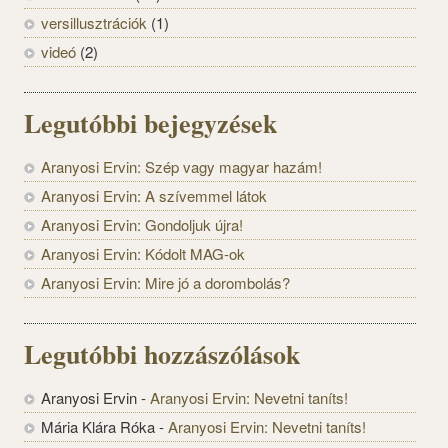
versillusztrációk
(1)
videó
(2)
Legutóbbi bejegyzések
Aranyosi Ervin: Szép vagy magyar hazám!
Aranyosi Ervin: A szívemmel látok
Aranyosi Ervin: Gondoljuk újra!
Aranyosi Ervin: Kódolt MAG-ok
Aranyosi Ervin: Mire jó a dorombolás?
Legutóbbi hozzászólások
Aranyosi Ervin
-
Aranyosi Ervin: Nevetni taníts!
Mária Klára Róka
-
Aranyosi Ervin: Nevetni taníts!