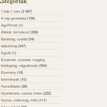
ategóriák
1 kép 1 vers
(2 467)
A nap gondolata
(158)
AgyRímek
(1)
Állatok, természet
(338)
Barátság, család
(54)
dalszöveg
(347)
Egyéb
(1)
Érzelmek, szeretet, magány,
boldogság, vágyakozás
(554)
Esemény
(16)
festmények
(10)
FurcsÁllatok
(28)
Gyerekvers, verses mese
(222)
Humor, vidámság, tréfa
(111)
Könyvajánló
(58)