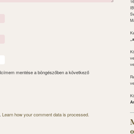
1
I
S
M
Ké
„
Kö
ve
ve
alcímem mentése a böngészőben a következő
Re
ve
Kö
A
m.
Learn how your comment data is processed.
M
o