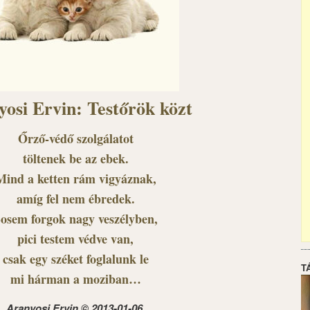
osi Ervin: Testőrök közt
Őrző-védő szolgálatot
töltenek be az ebek.
Mind a ketten rám vigyáznak,
amíg fel nem ébredek.
osem forgok nagy veszélyben,
pici testem védve van,
csak egy széket foglalunk le
T
mi hárman a moziban…
Aranyosi Ervin © 2013-01-06.