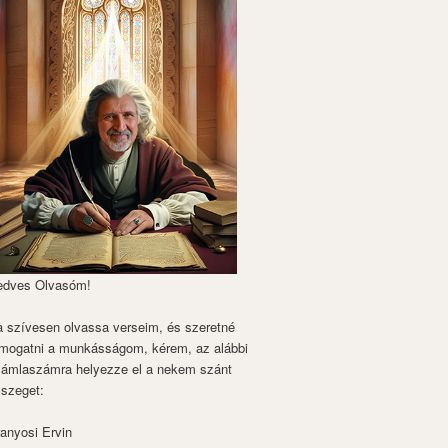
edves Olvasóm!
 szívesen olvassa verseim, és szeretné
mogatni a munkásságom, kérem, az alábbi
zámlaszámra helyezze el a nekem szánt
szeget:
anyosi Ervin