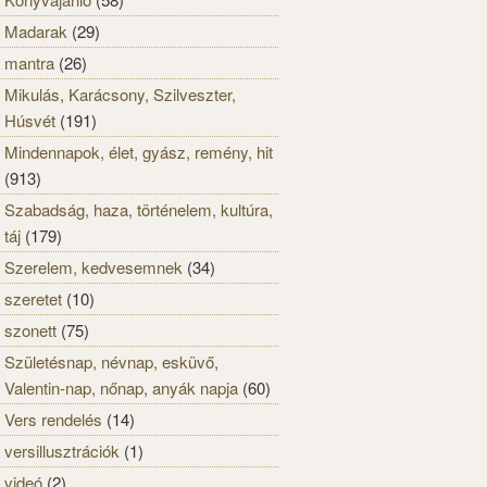
Madarak
(29)
mantra
(26)
Mikulás, Karácsony, Szilveszter,
Húsvét
(191)
Mindennapok, élet, gyász, remény, hit
(913)
Szabadság, haza, történelem, kultúra,
táj
(179)
Szerelem, kedvesemnek
(34)
szeretet
(10)
szonett
(75)
Születésnap, névnap, esküvő,
Valentin-nap, nőnap, anyák napja
(60)
Vers rendelés
(14)
versillusztrációk
(1)
videó
(2)