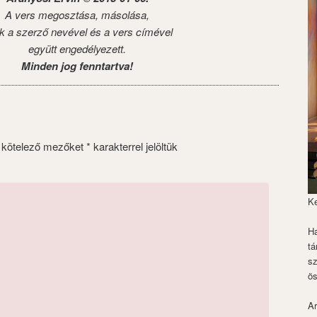
A vers megosztása, másolása,
k a szerző nevével és a vers címével
együtt engedélyezett.
Minden jog fenntartva!
 kötelező mezőket
*
karakterrel jelöltük
K
Ha
tá
s
ös
Ar