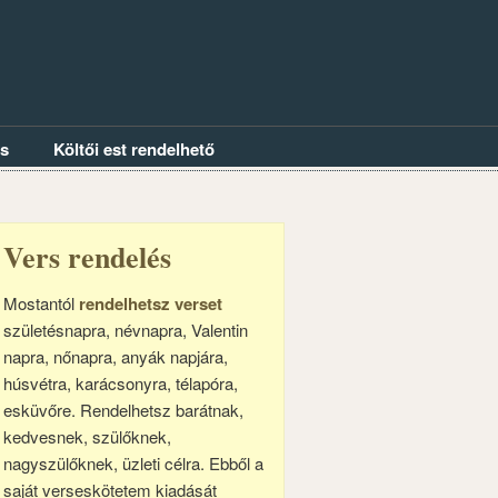
és
Költői est rendelhető
Vers rendelés
Mostantól
rendelhetsz verset
születésnapra, névnapra, Valentin
napra, nőnapra, anyák napjára,
húsvétra, karácsonyra, télapóra,
esküvőre. Rendelhetsz barátnak,
kedvesnek, szülőknek,
nagyszülőknek, üzleti célra. Ebből a
saját verseskötetem kiadását