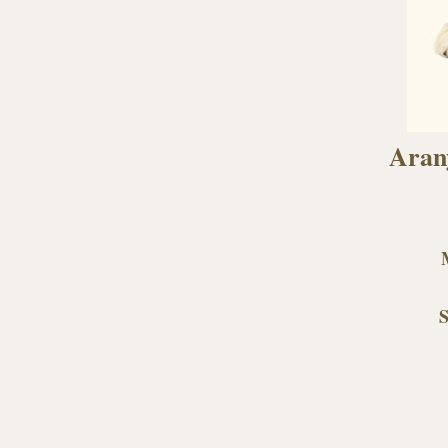
Arany
S