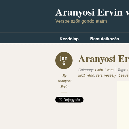
Aranyosi Ervin v
Versbe szőtt gondolataim
Kezdőlap
Bemutatkozás
Aranyosi Er
jan
6
Category:
1 kép 1 vers
Tags:
1
közt
,
védő
,
vers
,
veszély
Leave
By
Aranyosi
Ervin