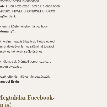
6200230-10035113-00000000
BAN: HU50 1620 0230 1003 5113 0000 0000
wift/BIC: HBWEHUHB/HBWEHUHBXXX
agNet Bank
rjem, a közleménybe írja be, hogy
adomány”
.
nyveim megvásárlásával, illetve egyedi
rsrendelésével is hozzájárulhat további
rsek és könyvek születéséhez.
mélem, sok örömteli percet szerez a
rseim olvasása.
szönettel és hálával támogatásáért:
ranyosi Ervin
egtalálsz Facebook-
n is!