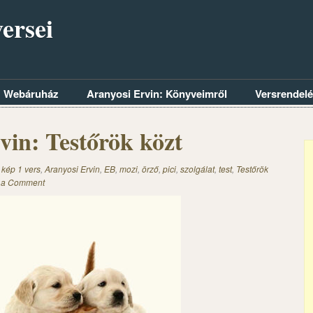
ersei
Webáruház
Aranyosi Ervin: Könyveimről
Versrendel
vin: Testőrök közt
 kép 1 vers
,
Aranyosi Ervin
,
EB
,
mozi
,
örző
,
pici
,
szolgálat
,
test
,
Testőrök
 a Comment