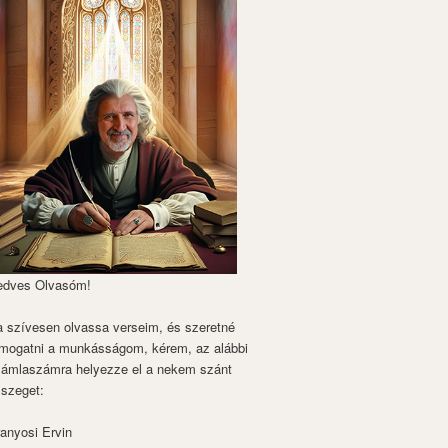
edves Olvasóm!
 szívesen olvassa verseim, és szeretné
mogatni a munkásságom, kérem, az alábbi
zámlaszámra helyezze el a nekem szánt
szeget:
anyosi Ervin