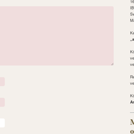
1
I
S
M
Ké
„
Kö
ve
ve
Re
ve
Kö
A
M
o