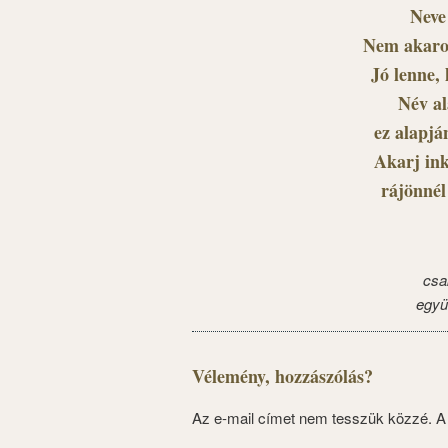
Neve
Nem akarok
Jó lenne,
Név al
ez alapjá
Akarj ink
rájönnél
csa
együ
Vélemény, hozzászólás?
Az e-mail címet nem tesszük közzé.
A