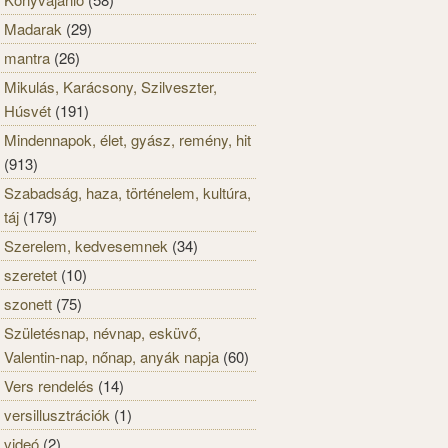
Madarak
(29)
mantra
(26)
Mikulás, Karácsony, Szilveszter,
Húsvét
(191)
Mindennapok, élet, gyász, remény, hit
(913)
Szabadság, haza, történelem, kultúra,
táj
(179)
Szerelem, kedvesemnek
(34)
szeretet
(10)
szonett
(75)
Születésnap, névnap, esküvő,
Valentin-nap, nőnap, anyák napja
(60)
Vers rendelés
(14)
versillusztrációk
(1)
videó
(2)