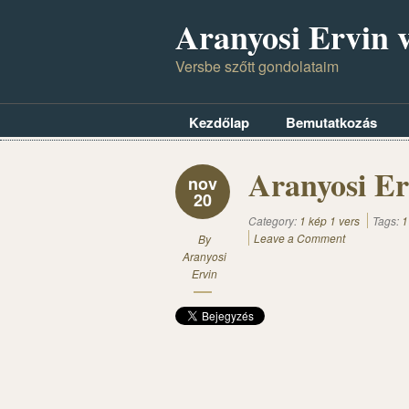
Aranyosi Ervin v
Versbe szőtt gondolataim
Kezdőlap
Bemutatkozás
Aranyosi Er
nov
20
Category:
1 kép 1 vers
Tags:
1
Leave a Comment
By
Aranyosi
Ervin