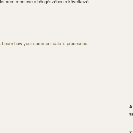
alcímem mentése a böngészőben a következő
m.
Learn how your comment data is processed.
A
s