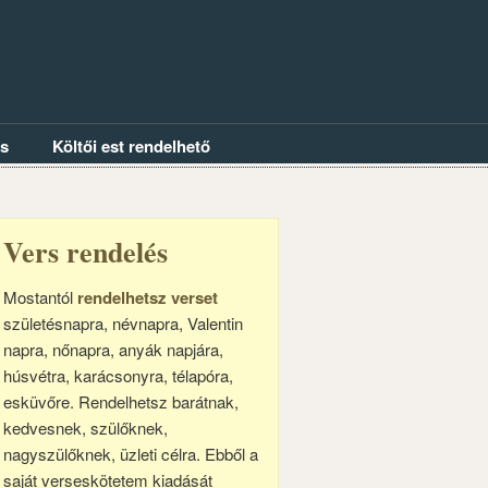
és
Költői est rendelhető
Vers rendelés
Mostantól
rendelhetsz verset
születésnapra, névnapra, Valentin
napra, nőnapra, anyák napjára,
húsvétra, karácsonyra, télapóra,
esküvőre. Rendelhetsz barátnak,
kedvesnek, szülőknek,
nagyszülőknek, üzleti célra. Ebből a
saját verseskötetem kiadását