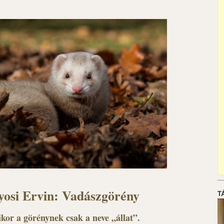
osi Ervin: Vadászgörény
T
kor a görénynek csak a neve „állat”.