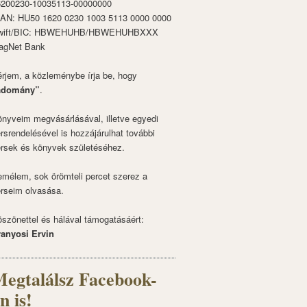
6200230-10035113-00000000
BAN: HU50 1620 0230 1003 5113 0000 0000
wift/BIC: HBWEHUHB/HBWEHUHBXXX
agNet Bank
rjem, a közleménybe írja be, hogy
adomány”
.
nyveim megvásárlásával, illetve egyedi
rsrendelésével is hozzájárulhat további
rsek és könyvek születéséhez.
mélem, sok örömteli percet szerez a
rseim olvasása.
szönettel és hálával támogatásáért:
ranyosi Ervin
egtalálsz Facebook-
n is!