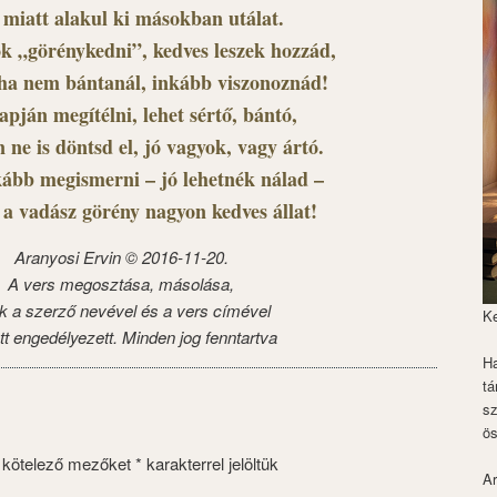
 miatt alakul ki másokban utálat.
 „görénykedni”, kedves leszek hozzád,
 ha nem bántanál, inkább viszonoznád!
apján megítélni, lehet sértő, bántó,
n ne is döntsd el, jó vagyok, vagy ártó.
ább megismerni – jó lehetnék nálad –
 a vadász görény nagyon kedves állat!
Aranyosi Ervin © 2016-11-20.
A vers megosztása, másolása,
k a szerző nevével és a vers címével
K
tt engedélyezett. Minden jog fenntartva
Ha
tá
s
ös
 kötelező mezőket
*
karakterrel jelöltük
Ar