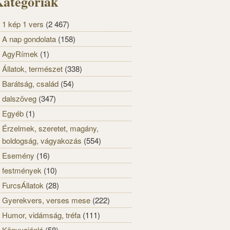
ategóriák
1 kép 1 vers
(2 467)
A nap gondolata
(158)
AgyRímek
(1)
Állatok, természet
(338)
Barátság, család
(54)
dalszöveg
(347)
Egyéb
(1)
Érzelmek, szeretet, magány,
boldogság, vágyakozás
(554)
Esemény
(16)
festmények
(10)
FurcsÁllatok
(28)
Gyerekvers, verses mese
(222)
Humor, vidámság, tréfa
(111)
Könyvajánló
(58)